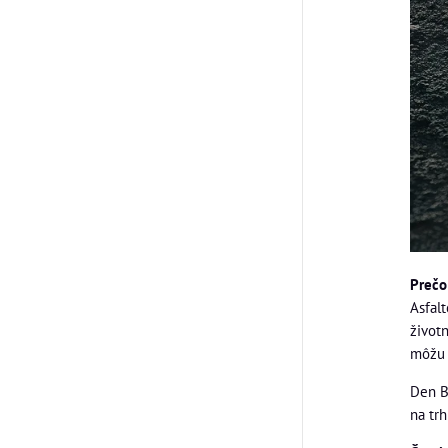
Prečo
Asfal
život
môžu 
Den B
na tr