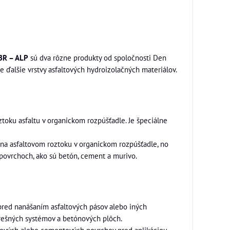
 BR – ALP
sú dva rôzne produkty od spoločnosti Den
e ďalšie vrstvy asfaltových hydroizolačných materiálov.
ztoku asfaltu v organickom rozpúšťadle. Je špeciálne
 na asfaltovom roztoku v organickom rozpúšťadle, no
 povrchoch, ako sú betón, cement a murivo.
pred nanášaním asfaltových pásov alebo iných
strešných systémov a betónových plôch.