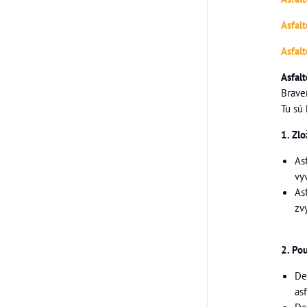
Asfal
Asfal
Asfal
Brave
Tu sú
1. Zlo
As
vy
As
zv
2. Pou
De
as