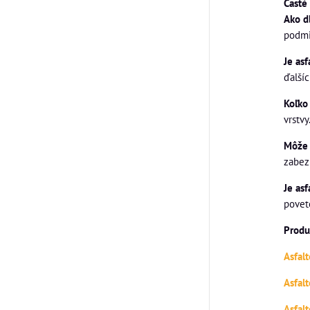
Časté
Ako d
podmi
Je as
ďalšíc
Koľko
vrstvy
Môže 
zabezp
Je as
povet
Produ
Asfal
Asfal
Asfal