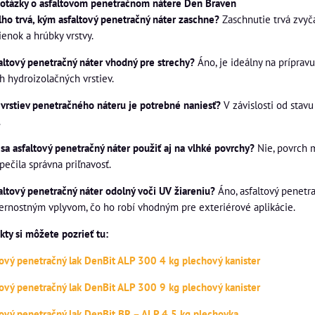
 otázky o asfaltovom penetračnom nátere Den Braven
lho trvá, kým asfaltový penetračný náter zaschne?
Zaschnutie trvá zvyča
enok a hrúbky vrstvy.
faltový penetračný náter vhodný pre strechy?
Áno, je ideálny na prípravu
h hydroizolačných vrstiev.
 vrstiev penetračného náteru je potrebné naniesť?
V závislosti od stav
.
sa asfaltový penetračný náter použiť aj na vlhké povrchy?
Nie, povrch m
ečila správna priľnavosť.
faltový penetračný náter odolný voči UV žiareniu?
Áno, asfaltový penetr
ernostným vplyvom, čo ho robí vhodným pre exteriérové aplikácie.
kty si môžete pozrieť tu:
tový penetračný lak DenBit ALP 300 4 kg plechový kanister
tový penetračný lak DenBit ALP 300 9 kg plechový kanister
tový penetračný lak DenBit BR – ALP 4,5 kg plechovka