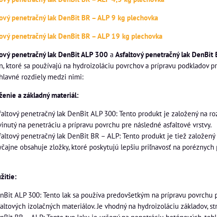
tový penetračný lak DenBit BR – ALP 9 kg plechovka
tový penetračný lak DenBit BR – ALP 19 kg plechovka
tový penetračný lak DenBit ALP 300
a
Asfaltový penetračný lak DenBit
n, ktoré sa používajú na hydroizoláciu povrchov a prípravu podkladov pr
 hlavné rozdiely medzi nimi:
ženie a základný materiál:
faltový penetračný lak DenBit ALP 300: Tento produkt je založený na ro
vinutý na penetráciu a prípravu povrchu pre následné asfaltové vrstvy.
faltový penetračný lak DenBit BR – ALP: Tento produkt je tiež založený
yčajne obsahuje zložky, ktoré poskytujú lepšiu priľnavosť na poréznych
žitie:
nBit ALP 300: Tento lak sa používa predovšetkým na prípravu povrchu 
faltových izolačných materiálov. Je vhodný na hydroizoláciu základov, 