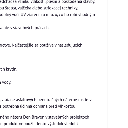
edchádza vzniku vlhkosti, plesní a poškodenia stavby.
u štetca, valčeka alebo striekacej techniky.
dolný voči UV žiareniu a mrazu, čo ho robí vhodným
vanie v stavebných prácach.
íctve. Najčastejšie sa používa v nasledujúcich
ch krytín.
m vody.
vrátane asfaltových penetračných náterov, rastie v
e potrebná účinná ochrana pred vlhkosťou.
račného náteru Den Braven v stavebných projektoch
nto produkt nepoužil. Tento výsledok viedol k