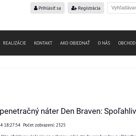
Prihlásiť sa
Registrácia
REALIZÁCIE
KONTAKT
AKO OBJEDNAŤ
O NÁS
OBCHOD
 penetračný náter Den Braven: Spoľahli
24 18:27:54
Počet zobrazení: 2325