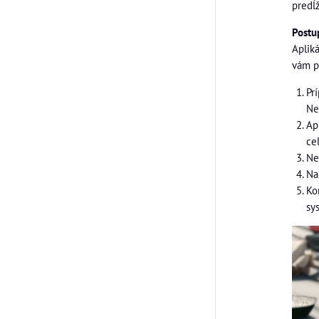
predĺ
Postu
Aplik
vám p
Pr
Ne
Ap
ce
Ne
Na
Ko
sy