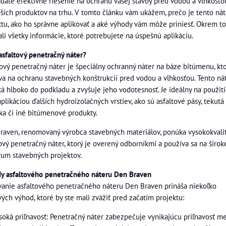
adáte efektívne riešenie na ochranu vašej stavby pred vodou a vlhkosťo
pších produktov na trhu. V tomto článku vám ukážem, prečo je tento n
ktu, ako ho správne aplikovať a aké výhody vám môže priniesť. Okrem toh
li všetky informácie, ktoré potrebujete na úspešnú aplikáciu.
asfaltový penetračný náter?
tový penetračný náter je špeciálny ochranný náter na báze bitúmenu, kto
va na ochranu stavebných konštrukcií pred vodou a vlhkosťou. Tento ná
ká hlboko do podkladu a zvyšuje jeho vodotesnosť. Je ideálny na použit
plikáciou ďalších hydroizolačných vrstiev, ako sú asfaltové pásy, tekutá
ka či iné bitúmenové produkty.
raven, renomovaný výrobca stavebných materiálov, ponúka vysokokvali
ový penetračný náter, ktorý je overený odborníkmi a používa sa na širok
rum stavebných projektov.
y asfaltového penetračného náteru Den Braven
vanie asfaltového penetračného náteru Den Braven prináša niekoľko
ých výhod, ktoré by ste mali zvážiť pred začatím projektu:
soká priľnavosť: Penetračný náter zabezpečuje vynikajúcu priľnavosť m