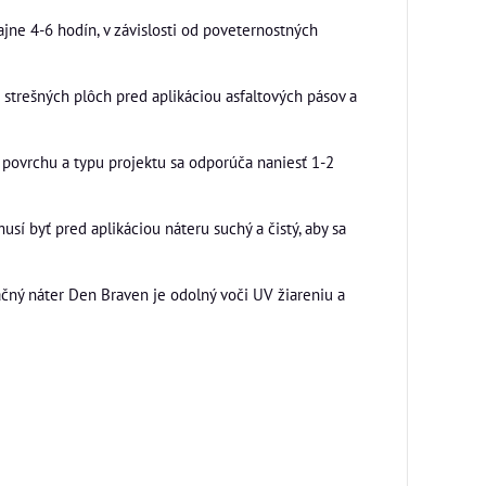
jne 4-6 hodín, v závislosti od poveternostných
 strešných plôch pred aplikáciou asfaltových pásov a
u povrchu a typu projektu sa odporúča naniesť 1-2
usí byť pred aplikáciou náteru suchý a čistý, aby sa
ačný náter Den Braven je odolný voči UV žiareniu a