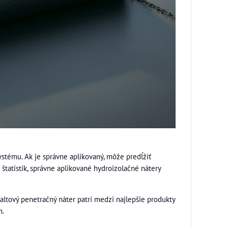
stému. Ak je správne aplikovaný, môže predĺžiť
štatistík, správne aplikované hydroizolačné nátery
faltový penetračný náter patrí medzi najlepšie produkty
h.