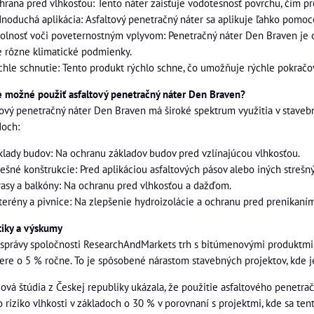
hrana pred vlhkosťou: Tento náter zaisťuje vodotesnosť povrchu, čím pr
dnoduchá aplikácia: Asfaltový penetračný náter sa aplikuje ľahko pomoco
olnosť voči poveternostným vplyvom: Penetračný náter Den Braven je o
e rôzne klimatické podmienky.
chle schnutie: Tento produkt rýchlo schne, čo umožňuje rýchle pokračo
e možné použiť asfaltový penetračný náter Den Braven?
tový penetračný náter Den Braven má široké spektrum využitia v stavebn
doch:
klady budov: Na ochranu základov budov pred vzlínajúcou vlhkosťou.
rešné konštrukcie: Pred aplikáciou asfaltových pásov alebo iných strešný
rasy a balkóny: Na ochranu pred vlhkosťou a dažďom.
terény a pivnice: Na zlepšenie hydroizolácie a ochranu pred prenikaní
stiky a výskumy
 správy spoločnosti ResearchAndMarkets trh s bitúmenovými produktmi, 
ere o 5 % ročne. To je spôsobené nárastom stavebných projektov, kde j
dová štúdia z Českej republiky ukázala, že použitie asfaltového penet
o riziko vlhkosti v základoch o 30 % v porovnaní s projektmi, kde sa te