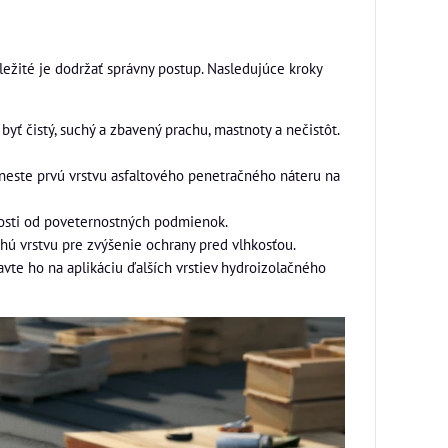
ežité je dodržať správny postup. Nasledujúce kroky
byť čistý, suchý a zbavený prachu, mastnoty a nečistôt.
naneste prvú vrstvu asfaltového penetračného náteru na
slosti od poveternostných podmienok.
uhú vrstvu pre zvýšenie ochrany pred vlhkosťou.
avte ho na aplikáciu ďalších vrstiev hydroizolačného