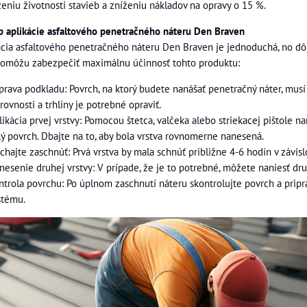
ženiu životnosti stavieb a zníženiu nákladov na opravy o 15 %.
p aplikácie asfaltového penetračného náteru Den Braven
ácia asfaltového penetračného náteru Den Braven je jednoduchá, no dôl
omôžu zabezpečiť maximálnu účinnosť tohto produktu:
íprava podkladu: Povrch, na ktorý budete nanášať penetračný náter, musí 
rovnosti a trhliny je potrebné opraviť.
likácia prvej vrstvy: Pomocou štetca, valčeka alebo striekacej pištole 
lý povrch. Dbajte na to, aby bola vrstva rovnomerne nanesená.
chajte zaschnúť: Prvá vrstva by mala schnúť približne 4-6 hodín v závi
nesenie druhej vrstvy: V prípade, že je to potrebné, môžete naniesť dr
ntrola povrchu: Po úplnom zaschnutí náteru skontrolujte povrch a pripr
stému.