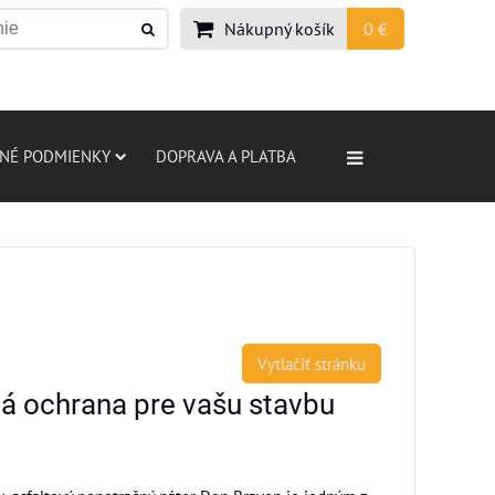
Nákupný košík
0 €
NÉ PODMIENKY
DOPRAVA A PLATBA
Vytlačiť stránku
vá ochrana pre vašu stavbu