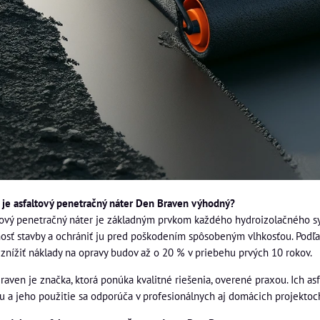
 je asfaltový penetračný náter Den Braven výhodný?
tový penetračný náter je základným prvkom každého hydroizolačného sy
nosť stavby a ochrániť ju pred poškodením spôsobeným vlhkosťou. Podľa 
znížiť náklady na opravy budov až o 20 % v priebehu prvých 10 rokov.
raven je značka, ktorá ponúka kvalitné riešenia, overené praxou. Ich as
hu a jeho použitie sa odporúča v profesionálnych aj domácich projektoc