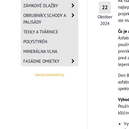
Ak hľ
ZÁMKOVÉ DLAŽBY
22
najle
proje
OBRUBNÍKY, SCHODY A
Október
ste ma
PALISÁDY
2024
Čo je 
TEHLY A TVÁRNICE
Asfal
POLYSTYRÉN
použí
preni
MINERÁLNA VLNA
pred a
FASÁDNE OMIETKY
lepen
stavplotstavebniny
Den B
asfalt
spekt
Výhod
Použí
kľúčov
Vy