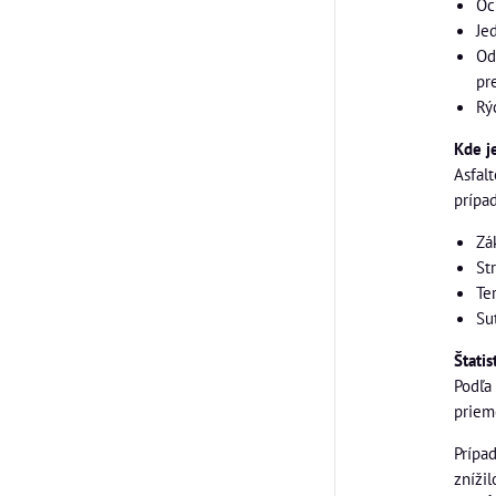
Oc
Je
Od
pr
Rý
Kde j
Asfal
prípa
Zá
St
Te
Su
Štati
Podľa
priem
Prípa
znížil