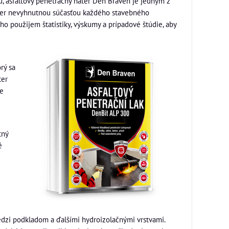
u, asfaltový penetračný náter Den Braven je jedným z
áter nevyhnutnou súčasťou každého stavebného
o použijem štatistiky, výskumy a prípadové štúdie, aby
rý sa
ter
ie
tný
é
edzi podkladom a ďalšími hydroizolačnými vrstvami.