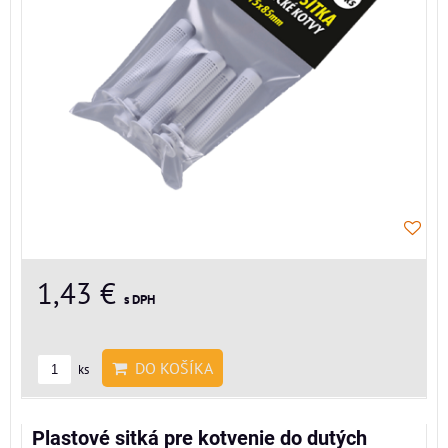
1,43 €
s DPH
DO KOŠÍKA
ks
Plastové sitká pre kotvenie do dutých