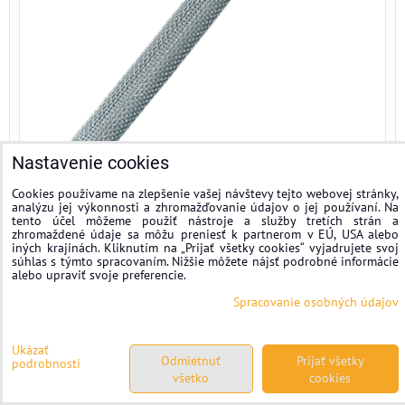
Nastavenie cookies
Cookies používame na zlepšenie vašej návštevy tejto webovej stránky,
analýzu jej výkonnosti a zhromažďovanie údajov o jej používaní. Na
tento účel môžeme použiť nástroje a služby tretích strán a
9,39 €
zhromaždené údaje sa môžu preniesť k partnerom v EÚ, USA alebo
s DPH
iných krajinách. Kliknutím na „Prijať všetky cookies“ vyjadrujete svoj
súhlas s týmto spracovaním. Nižšie môžete nájsť podrobné informácie
alebo upraviť svoje preferencie.
DO KOŠÍKA
ks
Spracovanie osobných údajov
Ukázať
Chemická kotva bez styrénu POLYESTER
Odmietnuť
Prijať všetky
podrobnosti
všetko
cookies
SF 380 ml kartuša