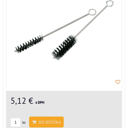
5,12 €
s DPH
DO KOŠÍKA
ks