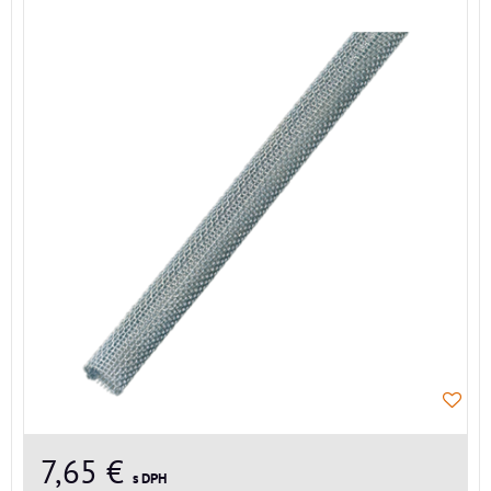
7,65 €
s DPH