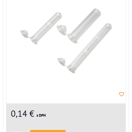
0,14 €
s DPH