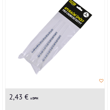
2,43 €
s DPH