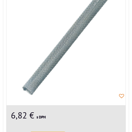
6,82 €
s DPH