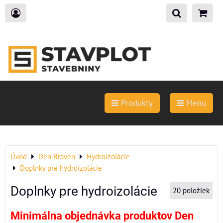
Produkty
Menu
Úvod
Den Braven
Hydroizolácie
Doplnky pre hydroizolácie
Doplnky pre hydroizolácie
20
položiek
Minimálna objednávka produktov Den