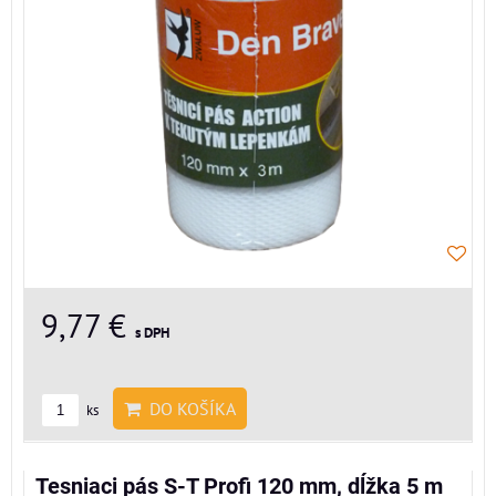
9,77 €
s DPH
DO KOŠÍKA
ks
Tesniaci pás S-T Profi 120 mm, dĺžka 5 m