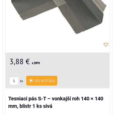
3,88 €
s DPH
DO KOŠÍKA
ks
Tesniaci pás S-T – vonkajší roh 140 × 140
mm, blistr 1 ks sivá