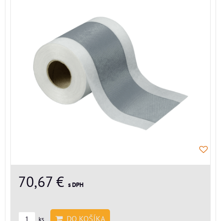
70,67 €
s DPH
DO KOŠÍKA
ks