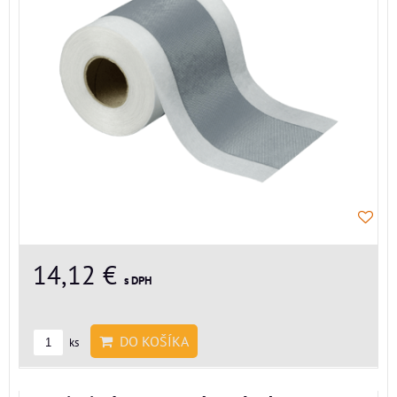
14,12 €
s DPH
DO KOŠÍKA
ks