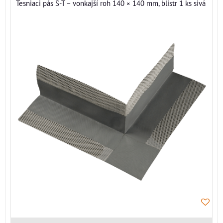
Tesniaci pás S-T – vonkajší roh 140 × 140 mm, blistr 1 ks sivá