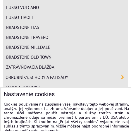
LUSSO VULCANO
LUSSO TIVOLI
BRADSTONE LIAS
BRADSTONE TRAVERO
BRADSTONE MILLDALE
BRADSTONE OLD TOWN
ZATRÁVŇOVACIA DLAŽBA
OBRUBNÍKY, SCHODY A PALISÁDY
TEHLY A TVÁRNICE
Nastavenie cookies
POLYSTYRÉN
Cookies používame na zlepšenie vašej návštevy tejto webovej stránky,
MINERÁLNA VLNA
analýzu jej výkonnosti a zhromažďovanie údajov o jej používaní. Na
tento účel môžeme použiť nástroje a služby tretích strán a
FASÁDNE OMIETKY
zhromaždené údaje sa môžu preniesť k partnerom v EÚ, USA alebo
iných krajinách. Kliknutím na „Prijať všetky cookies“ vyjadrujete svoj
súhlas s týmto spracovaním. Nižšie môžete nájsť podrobné informácie
stavplotstavebniny
alebo upraviť svoje preferencie.