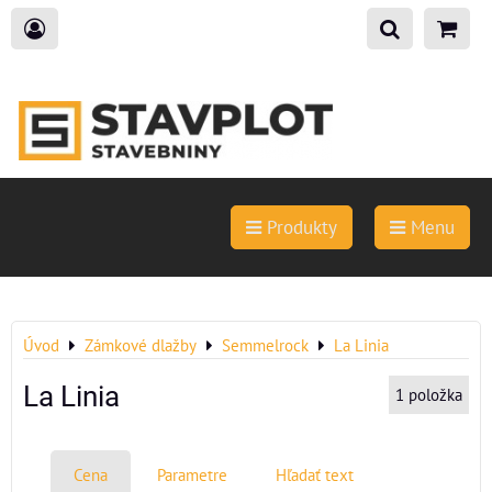
Produkty
Menu
Úvod
Zámkové dlažby
Semmelrock
La Linia
La Linia
1
položka
Cena
Parametre
Hľadať text