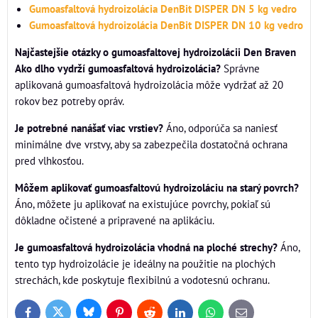
Gumoasfaltová hydroizolácia DenBit DISPER DN 5 kg vedro
Gumoasfaltová hydroizolácia DenBit DISPER DN 10 kg vedro
Najčastejšie otázky o gumoasfaltovej hydroizolácii Den Braven
Ako dlho vydrží gumoasfaltová hydroizolácia?
Správne
aplikovaná gumoasfaltová hydroizolácia môže vydržať až 20
rokov bez potreby opráv.
Je potrebné nanášať viac vrstiev?
Áno, odporúča sa naniesť
minimálne dve vrstvy, aby sa zabezpečila dostatočná ochrana
pred vlhkosťou.
Môžem aplikovať gumoasfaltovú hydroizoláciu na starý povrch?
Áno, môžete ju aplikovať na existujúce povrchy, pokiaľ sú
dôkladne očistené a pripravené na aplikáciu.
Je gumoasfaltová hydroizolácia vhodná na ploché strechy?
Áno,
tento typ hydroizolácie je ideálny na použitie na plochých
strechách, kde poskytuje flexibilnú a vodotesnú ochranu.
Bluesky
Twitter
Facebook
Pinterest
Reddit
LinkedIn
WhatsApp
E-