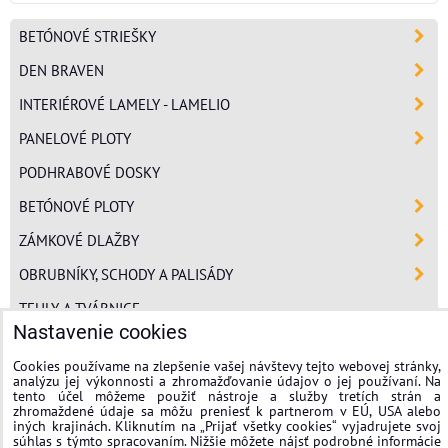
BETÓNOVÉ STRIEŠKY
DEN BRAVEN
INTERIÉROVÉ LAMELY - LAMELIO
PANELOVÉ PLOTY
PODHRABOVÉ DOSKY
BETÓNOVÉ PLOTY
ZÁMKOVÉ DLAŽBY
OBRUBNÍKY, SCHODY A PALISÁDY
TEHLY A TVÁRNICE
Nastavenie cookies
POLYSTYRÉN
Cookies používame na zlepšenie vašej návštevy tejto webovej stránky,
MINERÁLNA VLNA
analýzu jej výkonnosti a zhromažďovanie údajov o jej používaní. Na
tento účel môžeme použiť nástroje a služby tretích strán a
FASÁDNE OMIETKY
zhromaždené údaje sa môžu preniesť k partnerom v EÚ, USA alebo
iných krajinách. Kliknutím na „Prijať všetky cookies“ vyjadrujete svoj
súhlas s týmto spracovaním. Nižšie môžete nájsť podrobné informácie
stavplotstavebniny