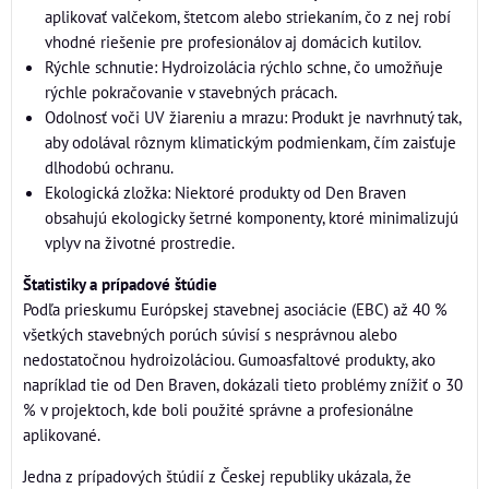
aplikovať valčekom, štetcom alebo striekaním, čo z nej robí
vhodné riešenie pre profesionálov aj domácich kutilov.
Rýchle schnutie: Hydroizolácia rýchlo schne, čo umožňuje
rýchle pokračovanie v stavebných prácach.
Odolnosť voči UV žiareniu a mrazu: Produkt je navrhnutý tak,
aby odolával rôznym klimatickým podmienkam, čím zaisťuje
dlhodobú ochranu.
Ekologická zložka: Niektoré produkty od Den Braven
obsahujú ekologicky šetrné komponenty, ktoré minimalizujú
vplyv na životné prostredie.
Štatistiky a prípadové štúdie
Podľa prieskumu Európskej stavebnej asociácie (EBC) až 40 %
všetkých stavebných porúch súvisí s nesprávnou alebo
nedostatočnou hydroizoláciou. Gumoasfaltové produkty, ako
napríklad tie od Den Braven, dokázali tieto problémy znížiť o 30
% v projektoch, kde boli použité správne a profesionálne
aplikované.
Jedna z prípadových štúdií z Českej republiky ukázala, že