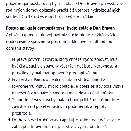
použitie gumoasfaltovej hydroizolácie Den Braven pri výstavbe
rodinných domov dokázalo predĺžiť životnosť hydroizolačných
vrstiev až o 15 rokov oproti tradičným metódam.
Postup aplikácie gumoasfaltovej hydroizolácie Den Braven
Aplikácia gumoasfaltovej hydroizolácie nie je zložitá, avšak
dodržiavanie správneho postupu je kľúčové pre dlhodobú
ochranu stavby.
Príprava povrchu: Povrch, ktorý chcete hydroizolovať, musí
byť čistý, suchý a zbavený všetkých nečistôt. Nerovnosti a
praskliny by mali byť opravené pred aplikáciou.
Prvá vrstva: Pomocou valčeka alebo štetca naneste
rovnomernú vrstvu hydroizolácie. Je dôležité, aby bola vrstva
nanesená v rovnakom smere a mala dostatočnú hrúbku.
Schnutie: Prvá vrstva by mala schnúť približne 4-6 hodín, v
závislosti od poveternostných podmienok a teploty
prostredia.
Druhá vrstva: Druhú vrstvu aplikujte kolmo na prvú, aby ste
zabezpečili rovnomerné pokrytie a vyššiu odolnosť.