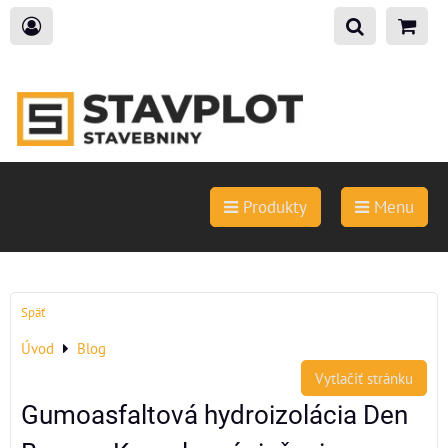
Produkty
Menu
Späť
Úvod
Blog
Vytlačiť stránku
Gumoasfaltová hydroizolácia Den