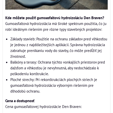
Kde môžete použiť gumoasfaltovú hydroizoláciu Den Braven?
Gumoasfaltová hydroizolácia má široké spektrum použitia, čo ju
robí ideálnym riešením pre rôzne typy stavebných projektov:
Základy stavieb: Použitie na ochranu základov pred vlhkosťou
je jednou z najdôležitejších aplikácií. Správna hydroizolácia
zabraňuje prenikaniu vody do stavby, čo môže predĺžiť jej
životnosť.
Balkóny a terasy: Ochrana týchto vonkajších priestorov pred
dažďom a vlhkosťou je nevyhnutná, aby nedochádzalo k
poškodeniu konštrukcie.
Ploché strechy: Pri rekonštrukciách plochých striech je
gumoasfaltová hydroizolácia výborným riešením pre
dlhodobú ochranu.
Cena a dostupnosť
Cena gumoasfaltovej hydroizolácie Den Braven: