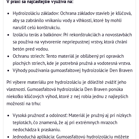
V praxi sa najčastejšie využíva na:
Hydroizoláciu základov: Ochrana základov stavieb je kľúčová,
aby sa zabránilo vnikaniu vody a vlhkosti, ktoré by mohli
narušiť celú konštrukciu.
Izoláciu terás a balkónov: Pri rekonštrukciách a novostavbách
sa používa na vytvorenie nepriepustnej vrstvy, ktorá chráni
betón pred vodou.
Ochranu striech: Tento materiál je obľúbený pri opravách
plochých striech, kde je potrebná pružná a vodotesná vrstva.
Výhody používania gumoasfaltovej hydroizolácie Den Braven
Pri výbere materiálu pre hydroizoláciu je dôležité zvážiť jeho
vlastnosti. Gumoasfaltová hydroizolácia Den Braven ponúka
niekoľko kľúčových výhod, ktoré z nej robia jednu z najlepších
možností na trhu:
Vysoká pružnosť a odolnosť: Materiál je pružný aj pri nízkych
teplotách, čo znamená, že aj pri extrémnych mrazoch
nedochádza k praskaniu.
Jednoduchá aplikácia: Gumoasfaltovú hydroizoláciu môžete