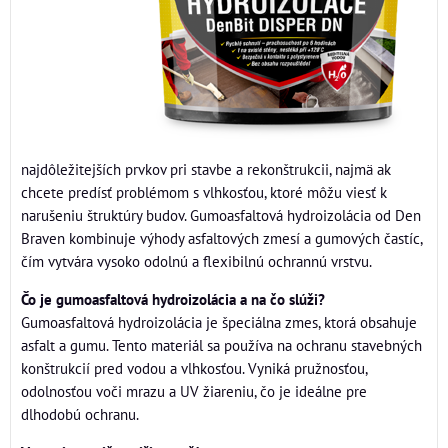
najdôležitejších prvkov pri stavbe a rekonštrukcii, najmä ak
chcete predísť problémom s vlhkosťou, ktoré môžu viesť k
narušeniu štruktúry budov. Gumoasfaltová hydroizolácia od Den
Braven kombinuje výhody asfaltových zmesí a gumových častíc,
čím vytvára vysoko odolnú a flexibilnú ochrannú vrstvu.
Čo je gumoasfaltová hydroizolácia a na čo slúži?
Gumoasfaltová hydroizolácia je špeciálna zmes, ktorá obsahuje
asfalt a gumu. Tento materiál sa používa na ochranu stavebných
konštrukcií pred vodou a vlhkosťou. Vyniká pružnosťou,
odolnosťou voči mrazu a UV žiareniu, čo je ideálne pre
dlhodobú ochranu.