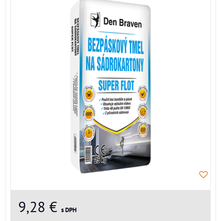
9,28 €
s DPH