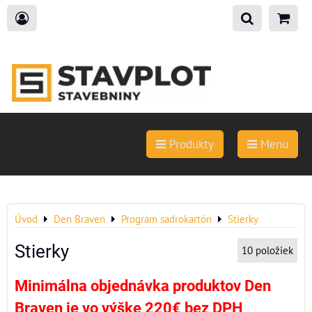
Produkty
Menu
Úvod
Den Braven
Program sadrokartón
Stierky
Stierky
10
položiek
Minimálna objednávka produktov Den
Braven je vo výške 220€ bez DPH