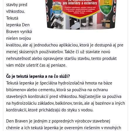
stavby pred
vlhkosťou.
Tekutá
lepenka Den
Braven vyniká
nielen svojou
kvalitou, ale aj jednoduchou aplikáciou, ktorá je dostupná aj pre
menej skúsených používateľov. Takže či už staviate novú
nehnuteľnosť alebo opravujete staršiu stavbu, tento produkt
vám môže ušetriť čas aj peniaze.
Čo je tekutá lepenka a na čo slúži?
Tekutá lepenka je špeciálna hydroizolačná hmota na báze
bitúmenov alebo cementu, ktorá sa používa na ochranu
stavebných konštrukcií pred vlhkosťou. Najčastejšie sa používa
na hydroizoláciu základov, balkónov, terás, ale aj bazénov a iných
konštrukcií, ktoré prichádzajú do styku s vodou.
Den Braven je jedným z popredných výrobcov stavebnej
chémie a ich tekutá lepenka je overeným riešením v mnohých