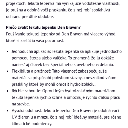
projektoch. Tekutá lepenka má vynikajúce vodotesné vlastnosti,
je pružná a odolná voči praskaniu, čo z nej robí spoľahlivú
ochranu pre dlhé obdobie.
Prečo zvoliť tekutú lepenku Den Braven?
Používanie tekutej lepenky od Den Braven má viacero výhod,
ktoré si zaslúžia vašu pozornosť:
Jednoduchá aplikácia: Tekutá lepenka sa aplikuje jednoducho
pomocou štetca alebo valčeka. To znamená, že ju dokáže
naniesť aj človek bez špeciálneho stavebného vzdelania.
Flexibilita a pružnosť: Táto vlastnosť zabezpečuje, že
materiál sa prispôsobí pohybom stavby a nevzniknú v ňom
praskliny, ktoré by mohli ohroziť hydroizoláciu.
Rýchle schnutie: Oproti iným hydroizolačným materiálom
tekutá lepenka rýchlo schne a umožňuje rýchlu ďalšiu prácu
na stavbe.
Vysoká odolnosť: Tekutá lepenka Den Braven je odolná voči
UV žiareniu a mrazu, čo z nej robí ideálny materiál pre rôzne
klimatické podmienky.