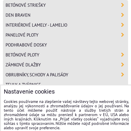
BETÓNOVÉ STRIEŠKY
DEN BRAVEN
INTERIÉROVÉ LAMELY - LAMELIO
PANELOVÉ PLOTY
PODHRABOVÉ DOSKY
BETÓNOVÉ PLOTY
ZÁMKOVÉ DLAŽBY
OBRUBNÍKY, SCHODY A PALISÁDY
TEHLY A TVÁRNICE
Nastavenie cookies
POLYSTYRÉN
Cookies používame na zlepšenie vašej návštevy tejto webovej stránky,
MINERÁLNA VLNA
analýzu jej výkonnosti a zhromažďovanie údajov o jej používaní. Na
tento účel môžeme použiť nástroje a služby tretích strán a
FASÁDNE OMIETKY
zhromaždené údaje sa môžu preniesť k partnerom v EÚ, USA alebo
iných krajinách. Kliknutím na „Prijať všetky cookies“ vyjadrujete svoj
súhlas s týmto spracovaním. Nižšie môžete nájsť podrobné informácie
stavplotstavebniny
alebo upraviť svoje preferencie.