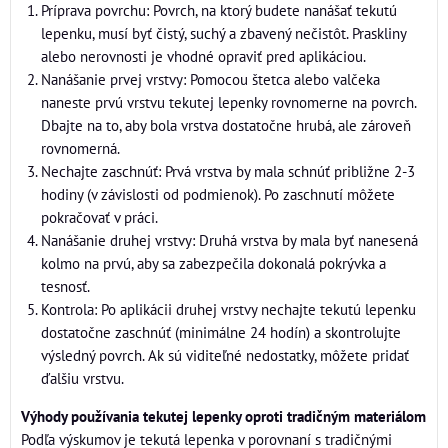
Príprava povrchu: Povrch, na ktorý budete nanášať tekutú
lepenku, musí byť čistý, suchý a zbavený nečistôt. Praskliny
alebo nerovnosti je vhodné opraviť pred aplikáciou.
Nanášanie prvej vrstvy: Pomocou štetca alebo valčeka
naneste prvú vrstvu tekutej lepenky rovnomerne na povrch.
Dbajte na to, aby bola vrstva dostatočne hrubá, ale zároveň
rovnomerná.
Nechajte zaschnúť: Prvá vrstva by mala schnúť približne 2-3
hodiny (v závislosti od podmienok). Po zaschnutí môžete
pokračovať v práci.
Nanášanie druhej vrstvy: Druhá vrstva by mala byť nanesená
kolmo na prvú, aby sa zabezpečila dokonalá pokrývka a
tesnosť.
Kontrola: Po aplikácii druhej vrstvy nechajte tekutú lepenku
dostatočne zaschnúť (minimálne 24 hodín) a skontrolujte
výsledný povrch. Ak sú viditeľné nedostatky, môžete pridať
ďalšiu vrstvu.
Výhody používania tekutej lepenky oproti tradičným materiálom
Podľa výskumov je tekutá lepenka v porovnaní s tradičnými