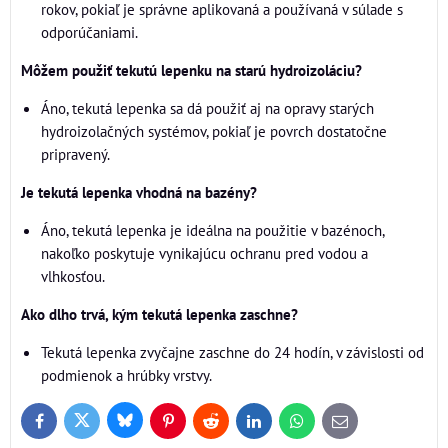
rokov, pokiaľ je správne aplikovaná a používaná v súlade s
odporúčaniami.
Môžem použiť tekutú lepenku na starú hydroizoláciu?
Áno, tekutá lepenka sa dá použiť aj na opravy starých
hydroizolačných systémov, pokiaľ je povrch dostatočne
pripravený.
Je tekutá lepenka vhodná na bazény?
Áno, tekutá lepenka je ideálna na použitie v bazénoch,
nakoľko poskytuje vynikajúcu ochranu pred vodou a
vlhkosťou.
Ako dlho trvá, kým tekutá lepenka zaschne?
Tekutá lepenka zvyčajne zaschne do 24 hodín, v závislosti od
podmienok a hrúbky vrstvy.
Bluesky
Twitter
Facebook
Pinterest
Reddit
LinkedIn
WhatsApp
E-
mail