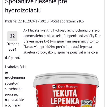
Spoľahlivé riešenie pre
hydroizoláciu
Pridané: 22.10.2024 17:39:30
Počet zobrazení: 2105
Ak hľadáte kvalitnú hydroizolačnú ochranu pre svoj
22
domov alebo projekt, tekutá lepenka od značky Den
Braven môže byť tým správnym riešením. V tomto
Október
článku vám priblížim, prečo je tekutá lepenka
2024
skvelou voľbou, ako ju správne používať a na čo si
dať pozor.
Hydroizolácia
je
nevyhnutnou
súčasťou
stavebného
procesu,
najmä ak ide
o ochranu