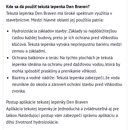
Kde sa dá použiť tekutá lepenka Den Braven?
Tekutá lepenka Den Braven má široké spektrum využitia v
stavebníctve. Medzi hlavné oblasti jej použitia patria:
Hydroizolácia základov stavby: Základy sú najdôležitejšou
časťou každej budovy, preto je ich ochrana pred vlhkosťou
kľúčová. Tekutá lepenka vytvára nepriepustnú bariéru medzi
zemou a základmi.
Ochrana balkónov a terás: Na týchto plochách je tekutá
lepenka ideálna na ochranu pred dažďovou vodou, ktorá by
mohla spôsobiť praskliny a prenikanie vlhkosti.
Bazény a vodné nádrže: Tekutá lepenka zabezpečí, že voda
neunikne do okolia a zároveň ochráni stavbu pred vlhkosťou
zvonka.
Postup aplikácie tekutej lepenky Den Braven
Aplikácia tekutej lepenky je jednoduchá a zvládnuteľná aj pre
laikov. Nasledujúci postup vám zabezpečí správnu aplikáciu a
dlhú životnosť hydroizolácie.