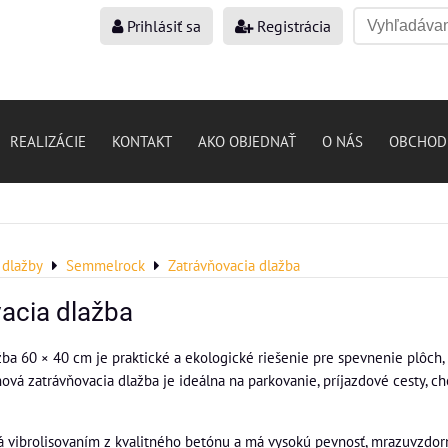
Prihlásiť sa
Registrácia
REALIZÁCIE
KONTAKT
AKO OBJEDNAŤ
O NÁS
OBCHOD
dlažby
Semmelrock
Zatrávňovacia dlažba
acia dlažba
žba 60 × 40 cm je praktické a ekologické riešenie pre spevnenie plôch
nová zatrávňovacia dlažba je ideálna na parkovanie, príjazdové cesty, 
á vibrolisovaním z kvalitného betónu a má vysokú pevnosť, mrazuvzdor