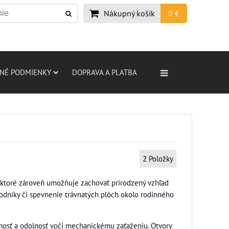
Nákupný košík
0 €
NÉ PODMIENKY
DOPRAVA A PLATBA
2
Položky
, ktoré zároveň umožňuje zachovať prirodzený vzhľad
chodníky či spevnenie trávnatých plôch okolo rodinného
nosť a odolnosť voči mechanickému zaťaženiu. Otvory