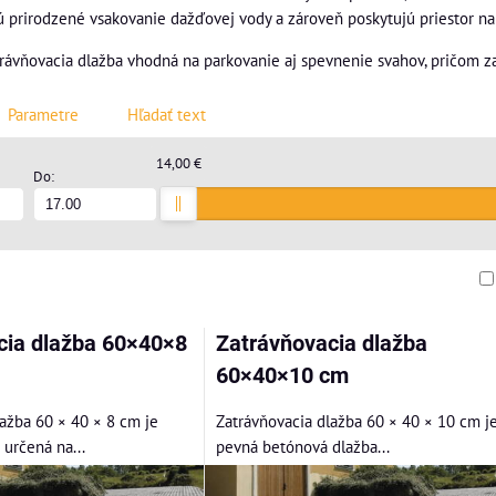
 prirodzené vsakovanie dažďovej vody a zároveň poskytujú priestor na
rávňovacia dlažba vhodná na parkovanie aj spevnenie svahov, pričom z
Parametre
Hľadať text
14,00 €
Do:
am
buľka
cia dlažba 60×40×8
Zatrávňovacia dlažba
60×40×10 cm
ažba 60 × 40 × 8 cm je
Zatrávňovacia dlažba 60 × 40 × 10 cm j
určená na...
pevná betónová dlažba...