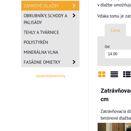
v dlažbe umožňujú
ZÁMKOVÉ DLAŽBY
OBRUBNÍKY, SCHODY A
Vďaka tomu je zat
PALISÁDY
Cena
TEHLY A TVÁRNICE
POLYSTYRÉN
Od:
MINERÁLNA VLNA
FASÁDNE OMIETKY
stavplotstavebniny
Mriežka
Zozn
Ta
Zatrávňova
cm
Zatrávňovacia dl
betónová dlažba 