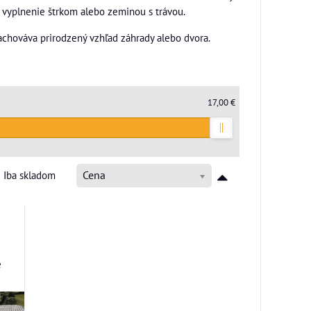
 vyplnenie štrkom alebo zeminou s trávou.
achováva prirodzený vzhľad záhrady alebo dvora.
17,00 €
Iba skladom
Cena
e