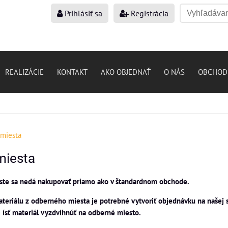
Prihlásiť sa
Registrácia
REALIZÁCIE
KONTAKT
AKO OBJEDNAŤ
O NÁS
OBCHOD
miesta
miesta
te sa nedá nakupovať priamo ako v štandardnom obchode.
teriálu z odberného miesta je potrebné vytvoriť objednávku na našej s
 ísť materiál vyzdvihnúť na odberné miesto.