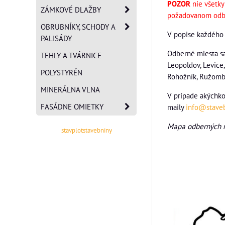
POZOR
nie všetk
ZÁMKOVÉ DLAŽBY
požadovanom odb
OBRUBNÍKY, SCHODY A
V popise každého
PALISÁDY
Odberné miesta sa 
TEHLY A TVÁRNICE
Leopoldov, Levice,
POLYSTYRÉN
Rohožník, Ružomber
MINERÁLNA VLNA
V prípade akýchko
FASÁDNE OMIETKY
maily
info@staveb
Mapa odberných mi
stavplotstavebniny