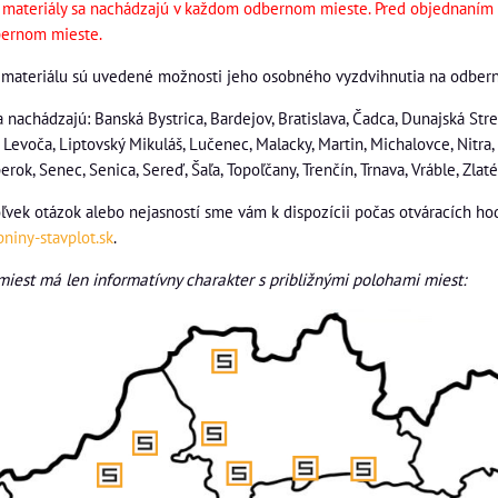
y materiály sa nachádzajú v každom odbernom mieste. Pred objednaním m
ernom mieste.
 materiálu sú uvedené možnosti jeho osobného vyzdvihnutia na odbern
nachádzajú: Banská Bystrica, Bardejov, Bratislava, Čadca, Dunajská Stre
 Levoča, Liptovský Mikuláš, Lučenec, Malacky, Martin, Michalovce, Nitr
ok, Senec, Senica, Sereď, Šaľa, Topoľčany, Trenčín, Trnava, Vráble, Zlat
ľvek otázok alebo nejasností sme vám k dispozícii počas otváracích h
niny-stavplot.sk
.
est má len informatívny charakter s približnými polohami miest: