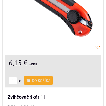
6,15 €
s DPH
DO KOŠÍKA
ks
Zvlhčovač škár 1 l