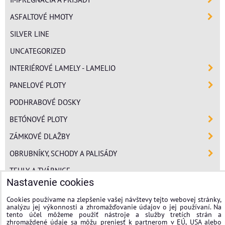
ASFALTOVÉ HMOTY
SILVER LINE
UNCATEGORIZED
INTERIÉROVÉ LAMELY - LAMELIO
PANELOVÉ PLOTY
PODHRABOVÉ DOSKY
BETÓNOVÉ PLOTY
ZÁMKOVÉ DLAŽBY
OBRUBNÍKY, SCHODY A PALISÁDY
TEHLY A TVÁRNICE
Nastavenie cookies
POLYSTYRÉN
Cookies používame na zlepšenie vašej návštevy tejto webovej stránky,
MINERÁLNA VLNA
analýzu jej výkonnosti a zhromažďovanie údajov o jej používaní. Na
tento účel môžeme použiť nástroje a služby tretích strán a
FASÁDNE OMIETKY
zhromaždené údaje sa môžu preniesť k partnerom v EÚ, USA alebo