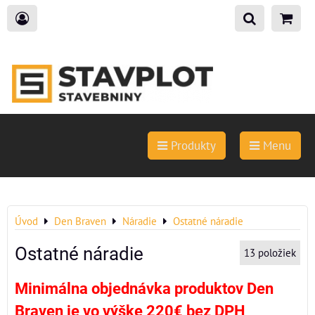
Produkty
Menu
Úvod
Den Braven
Náradie
Ostatné náradie
Ostatné náradie
13
položiek
Minimálna objednávka produktov Den
Braven je vo výške 220€ bez DPH