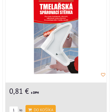
0,81 €
s DPH
DO KOŠÍKA
ks