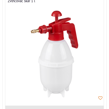
Zvlhčovač škár 1 l