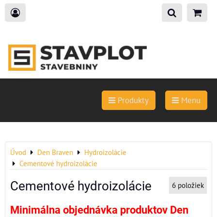
Produkty
Menu
Úvod
Den Braven
Hydroizolácie
Cementové hydroizolácie
Cementové hydroizolácie
6
položiek
Minimálna objednávka produktov Den