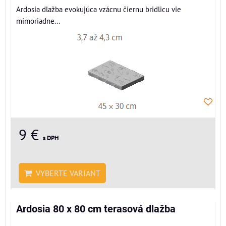
Ardosia dlažba evokujúca vzácnu čiernu bridlicu vie
mimoriadne...
9 €
s DPH
VYBERTE VARIANT
Ardosia 80 x 80 cm terasová dlažba