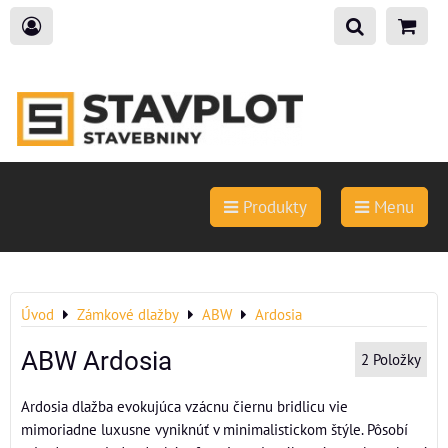
Produkty
Menu
Úvod
Zámkové dlažby
ABW
Ardosia
ABW Ardosia
2
Položky
Ardosia dlažba evokujúca vzácnu čiernu bridlicu vie
mimoriadne luxusne vyniknúť v minimalistickom štýle. Pôsobí