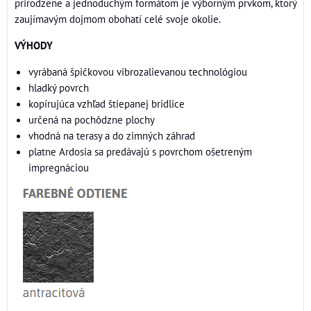
prirodzene a jednoduchým formátom je výborným prvkom, ktorý
zaujímavým dojmom obohatí celé svoje okolie.
VÝHODY
vyrábaná špičkovou vibrozalievanou technológiou
hladký povrch
kopírujúca vzhľad štiepanej bridlice
určená na pochôdzne plochy
vhodná na terasy a do zimných záhrad
platne Ardosia sa predávajú s povrchom ošetreným
impregnáciou