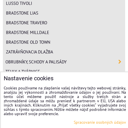
LUSSO TIVOLI
BRADSTONE LIAS
BRADSTONE TRAVERO
BRADSTONE MILLDALE
BRADSTONE OLD TOWN
ZATRÁVŇOVACIA DLAŽBA
OBRUBNÍKY, SCHODY A PALISÁDY
TEHLY A TVÁRNICE
Nastavenie cookies
POLYSTYRÉN
Cookies používame na zlepšenie vašej návštevy tejto webovej stránky,
MINERÁLNA VLNA
analýzu jej výkonnosti a zhromažďovanie údajov o jej používaní. Na
tento účel môžeme použiť nástroje a služby tretích strán a
FASÁDNE OMIETKY
zhromaždené údaje sa môžu preniesť k partnerom v EÚ, USA alebo
iných krajinách. Kliknutím na „Prijať všetky cookies“ vyjadrujete svoj
súhlas s týmto spracovaním. Nižšie môžete nájsť podrobné informácie
stavplotstavebniny
alebo upraviť svoje preferencie.
Spracovanie osobných údajov