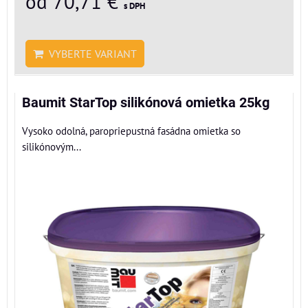
od 70,71 €
s DPH
VYBERTE VARIANT
Baumit StarTop silikónová omietka 25kg
Vysoko odolná, paropriepustná fasádna omietka so
silikónovým...