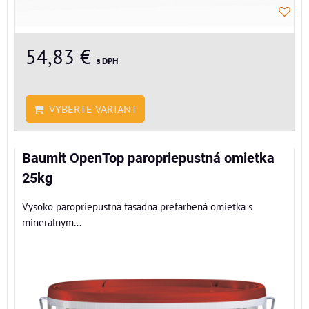
54,83 €
s DPH
VYBERTE VARIANT
Baumit OpenTop paropriepustná omietka
25kg
Vysoko paropriepustná fasádna prefarbená omietka s
minerálnym...