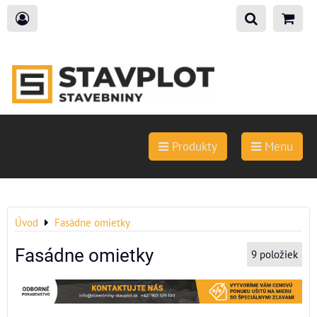
Produkty
Menu
Úvod
Fasádne omietky
Fasádne omietky
9
položiek