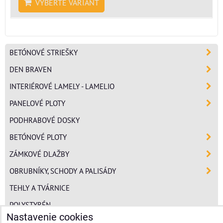
VYBERTE VARIANT
BETÓNOVÉ STRIEŠKY
DEN BRAVEN
INTERIÉROVÉ LAMELY - LAMELIO
PANELOVÉ PLOTY
PODHRABOVÉ DOSKY
BETÓNOVÉ PLOTY
ZÁMKOVÉ DLAŽBY
OBRUBNÍKY, SCHODY A PALISÁDY
TEHLY A TVÁRNICE
POLYSTYRÉN
Nastavenie cookies
MINERÁLNA VLNA