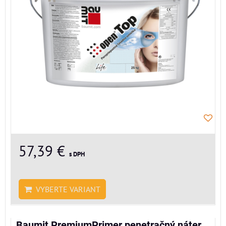
57,39 €
s DPH
VYBERTE VARIANT
Baumit PremiumPrimer penetračný náter