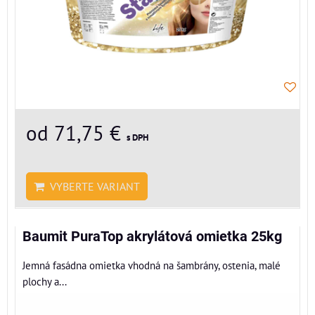
od 71,75 €
s DPH
VYBERTE VARIANT
Baumit PuraTop akrylátová omietka 25kg
Jemná fasádna omietka vhodná na šambrány, ostenia, malé
plochy a...