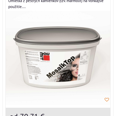
Omietka z pestrých kamienkov (tzv. marmolit) na vonkajšie
použitie....