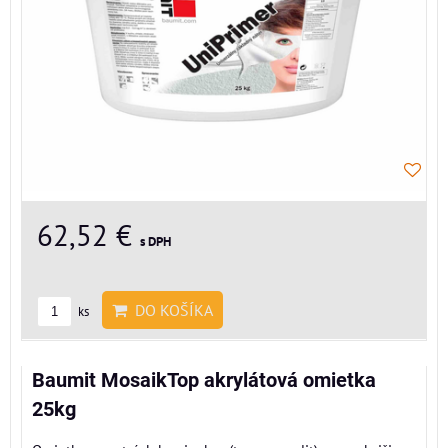
62,52 €
s DPH
DO KOŠÍKA
ks
Baumit MosaikTop akrylátová omietka
25kg