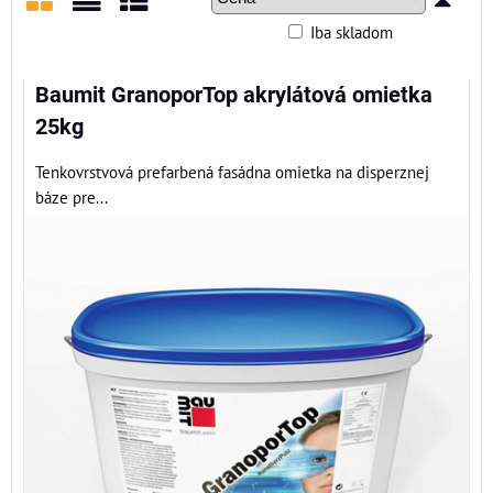
Iba skladom
Mriežka
Zoznam
Tabuľka
Baumit GranoporTop akrylátová omietka
25kg
Tenkovrstvová prefarbená fasádna omietka na disperznej
báze pre...