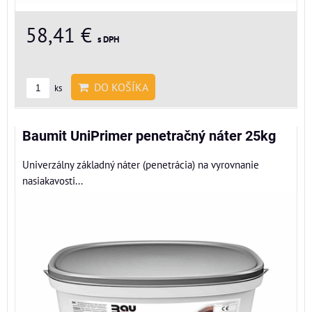
58,41 €
s DPH
DO KOŠÍKA
ks
Baumit UniPrimer penetračný náter 25kg
Univerzálny základný náter (penetrácia) na vyrovnanie
nasiakavosti...