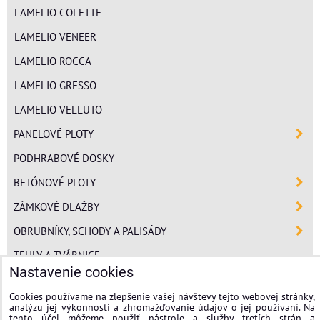
LAMELIO COLETTE
LAMELIO VENEER
LAMELIO ROCCA
LAMELIO GRESSO
LAMELIO VELLUTO
PANELOVÉ PLOTY
PODHRABOVÉ DOSKY
BETÓNOVÉ PLOTY
ZÁMKOVÉ DLAŽBY
OBRUBNÍKY, SCHODY A PALISÁDY
TEHLY A TVÁRNICE
Nastavenie cookies
POLYSTYRÉN
Cookies používame na zlepšenie vašej návštevy tejto webovej stránky,
MINERÁLNA VLNA
analýzu jej výkonnosti a zhromažďovanie údajov o jej používaní. Na
tento účel môžeme použiť nástroje a služby tretích strán a