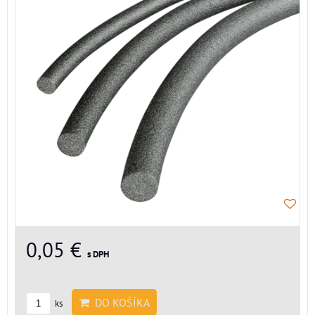
0,05 €
s DPH
DO KOŠÍKA
ks