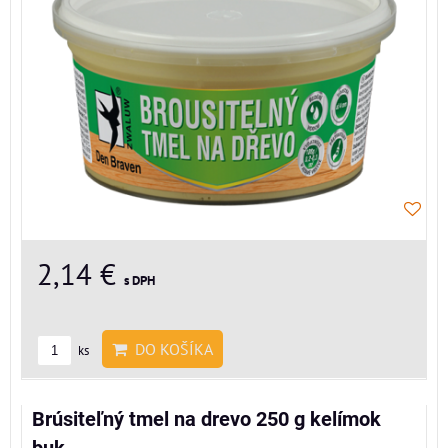
2,14 €
s DPH
DO KOŠÍKA
ks
Brúsiteľný tmel na drevo 250 g kelímok