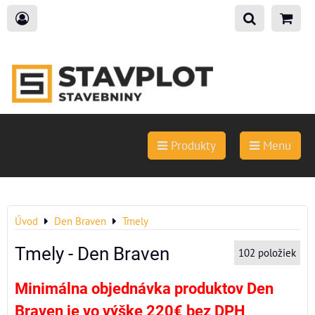
Produkty
Menu
Úvod
Den Braven
Tmely
Tmely - Den Braven
102
položiek
Minimálna objednávka produktov Den
Braven je vo výške 220€ bez DPH