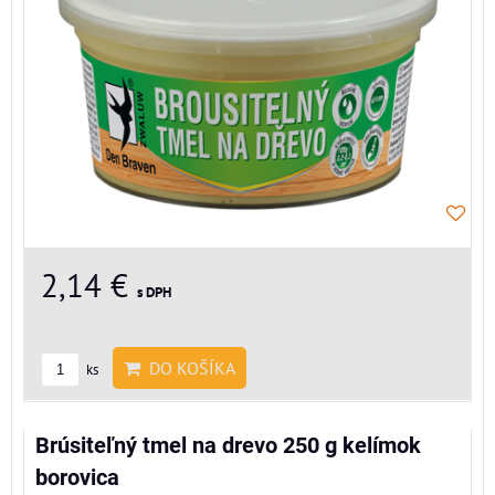
2,14 €
s DPH
DO KOŠÍKA
ks
Brúsiteľný tmel na drevo 250 g kelímok
borovica