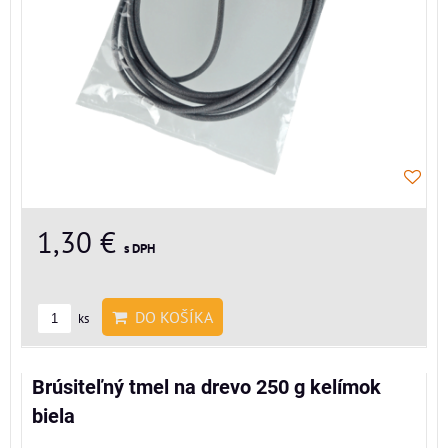
1,30 €
s DPH
DO KOŠÍKA
ks
Brúsiteľný tmel na drevo 250 g kelímok
biela