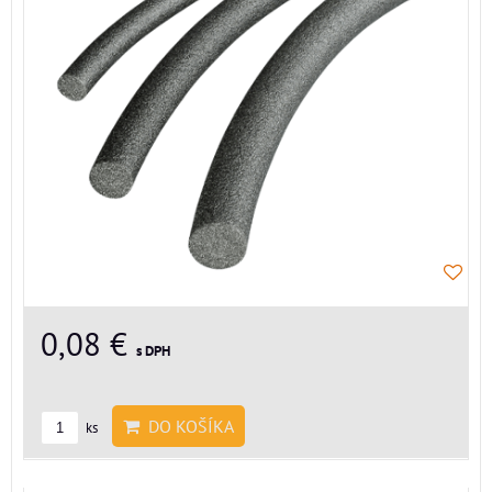
0,08 €
s DPH
DO KOŠÍKA
ks