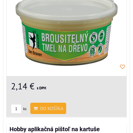
2,14 €
s DPH
DO KOŠÍKA
ks
Hobby aplikačná pištoľ na kartuše