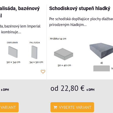
alisáda, bazénový
Schodiskový stupeň hladký
l
Pre schodiská dopľňajúce plochy dlažba
prirodzeným hladkým...
da, bazénový lem Imperial
 kombinuje...
€
od 22,80 €
s DPH
s DPH
VARIANT
VYBERTE VARIANT