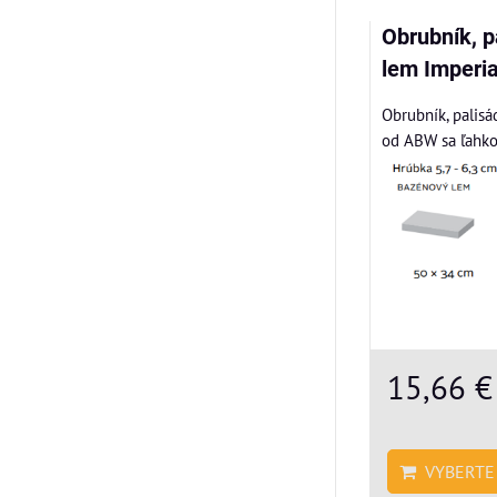
Obrubník, p
lem Imperia
Obrubník, palisá
od ABW sa ľahko
15,66 
VYBERTE 