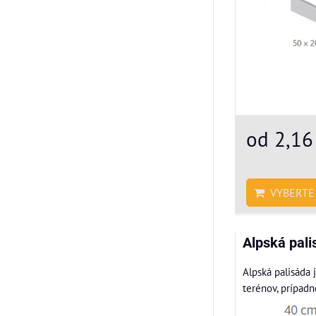
od 2,16
VYBERTE 
Alpská pali
Alpská palisáda
terénov, prípadne