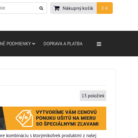
Nákupný košík
0 €
NÉ PODMIENKY
DOPRAVA A PLATBA
13
položiek
pre kombináciu s ktorýmikoľvek produktmi z našej