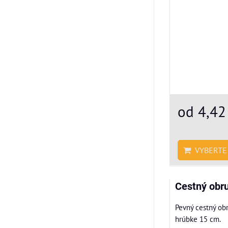
od 4,42
VYBERTE 
Cestný obr
Pevný cestný ob
hrúbke 15 cm.