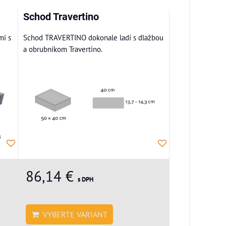
Schod Travertino
mi s
Schod TRAVERTINO dokonale ladí s dlažbou
a obrubníkom Travertino.
86,14 €
s DPH
VYBERTE VARIANT