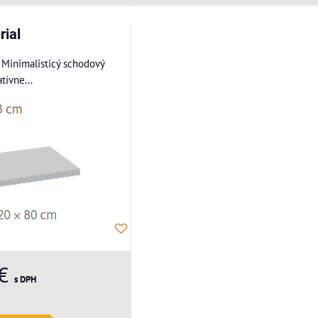
rial
 Minimalisticý schodový
tívne...
 €
s DPH