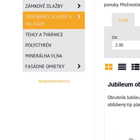
ponuky. Možnosti
ZÁMKOVÉ DLAŽBY
OBRUBNÍKY, SCHODY A
Cena
PALISÁDY
TEHLY A TVÁRNICE
Od:
POLYSTYRÉN
MINERÁLNA VLNA
FASÁDNE OMIETKY
Mriežka
Zozn
Ta
stavplotstavebniny
Jubileum o
Obrubník Jubile
obľúbený tip plat