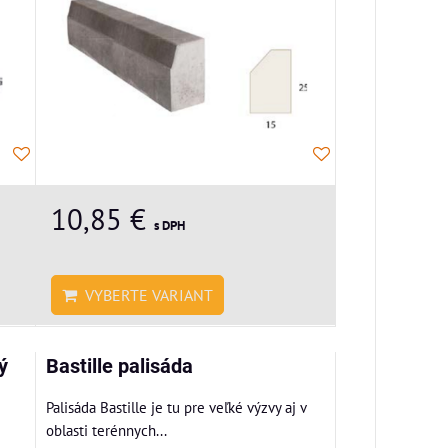
10,85 €
s DPH
VYBERTE VARIANT
ý
Bastille palisáda
Palisáda Bastille je tu pre veľké výzvy aj v
oblasti terénnych...