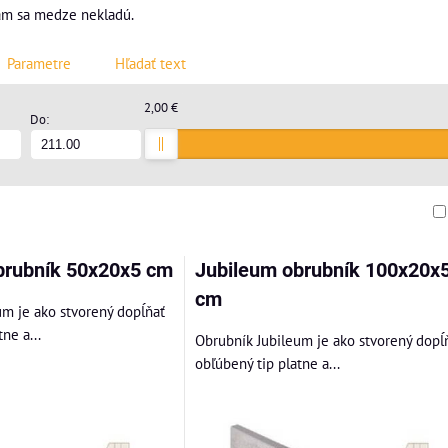
am sa medze nekladú.
Parametre
Hľadať text
2,00 €
Do:
am
buľka
brubník 50x20x5 cm
Jubileum obrubník 100x20x
cm
um je ako stvorený dopĺňať
ne a...
Obrubník Jubileum je ako stvorený dopĺ
obľúbený tip platne a...