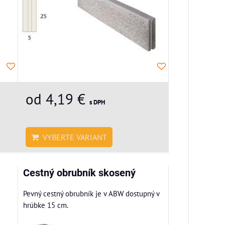
od 4,19 €
s DPH
VYBERTE VARIANT
Cestný obrubník skosený
Pevný cestný obrubník je v ABW dostupný v
hrúbke 15 cm.