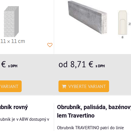
 €
od 8,71 €
s DPH
s DPH
VARIANT
VYBERTE VARIANT
ubník rovný
Obrubník, palisáda, bazénov
lem Travertino
rubník je v ABW dostupný v
Obrubník TRAVERTINO patrí do línie