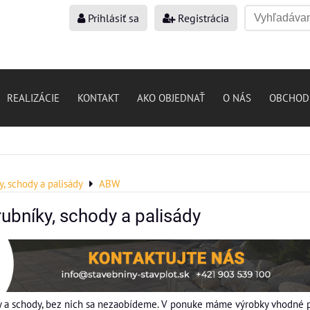
Prihlásiť sa
Registrácia
REALIZÁCIE
KONTAKT
AKO OBJEDNAŤ
O NÁS
OBCHOD
, schody a palisády
ABW
ubníky, schody a palisády
ky a schody, bez nich sa nezaobídeme. V ponuke máme výrobky vhodné 