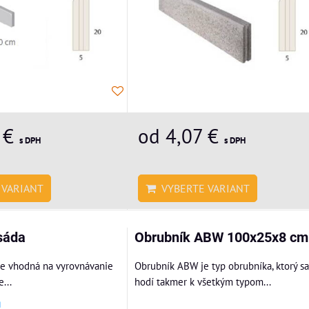
 €
od 4,07 €
s DPH
s DPH
VARIANT
VYBERTE VARIANT
sáda
Obrubník ABW 100x25x8 cm
 je vhodná na vyrovnávanie
Obrubník ABW je typ obrubníka, ktorý sa
...
hodí takmer k všetkým typom...