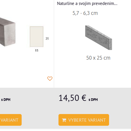
Naturline a svojím prevedením...
€
14,50 €
s DPH
s DPH
VARIANT
VYBERTE VARIANT