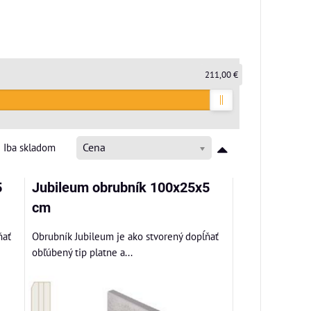
211,00 €
Iba skladom
Cena
5
Jubileum obrubník 100x25x5
cm
ňať
Obrubník Jubileum je ako stvorený dopĺňať
obľúbený tip platne a...