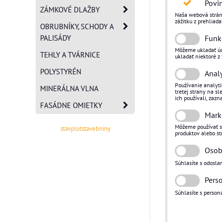
Povi
ZÁMKOVÉ DLAŽBY
Naša webová stránk
zážitku z prehliad
OBRUBNÍKY, SCHODY A
PALISÁDY
Funk
Môžeme ukladať úda
TEHLY A TVÁRNICE
ukladať niektoré z 
POLYSTYRÉN
Analy
Používanie analyti
MINERÁLNA VLNA
tretej strany na s
ich používali, zaz
FASÁDNE OMIETKY
Mark
Môžeme používať sú
stavplotstavebniny
produktov alebo st
Osob
Súhlasíte s odosla
Pers
Súhlasíte s perso