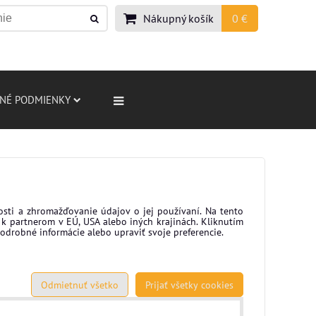
Nákupný košík
0 €
NÉ PODMIENKY
osti a zhromažďovanie údajov o jej používaní. Na tento
k partnerom v EÚ, USA alebo iných krajinách. Kliknutím
podrobné informácie alebo upraviť svoje preferencie.
Odmietnuť všetko
Prijať všetky cookies