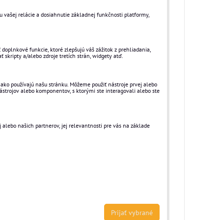
 vašej relácie a dosiahnutie základnej funkčnosti platformy,
oplnkové funkcie, ktoré zlepšujú váš zážitok z prehliadania,
ť skripty a/alebo zdroje tretích strán, widgety atď.
ko používajú našu stránku. Môžeme použiť nástroje prvej alebo
strojov alebo komponentov, s ktorými ste interagovali alebo ste
 alebo našich partnerov, jej relevantnosti pre vás na základe
Prijať vybrané