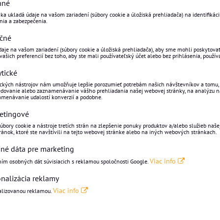
nné
a ukladá údaje na vašom zariadení (súbory cookie a úložiská prehliadača) na identifikáciu
ania a zabezpečenia.
čné
je na vašom zariadení (súbory cookie a úložiská prehliadača), aby sme mohli poskytovať d
vašich preferencií bez toho, aby ste mali používateľský účet alebo bez prihlásenia, používa
tické
ckých nástrojov nám umožňuje lepšie porozumieť potrebám našich návštevníkov a tomu, a
ledovanie alebo zaznamenávanie vášho prehliadania našej webovej stránky, na analýzu ná
namenávanie udalostí konverzií a podobne.
etingové
bory cookie a nástroje tretích strán na zlepšenie ponuky produktov a/alebo služieb našej
ránok, ktoré ste navštívili na tejto webovej stránke alebo na iných webových stránkach.
né dáta pre marketing
Viac info
ním osobných dát súvisiacich s reklamou spoločnosti Google.
onalizácia reklamy
Viac info
nalizovanou reklamou.