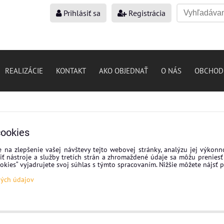
Prihlásiť sa
Registrácia
REALIZÁCIE
KONTAKT
AKO OBJEDNAŤ
O NÁS
OBCHOD
cookies
 na zlepšenie vašej návštevy tejto webovej stránky, analýzu jej výkonn
ť nástroje a služby tretích strán a zhromaždené údaje sa môžu preniesť 
cookies“ vyjadrujete svoj súhlas s týmto spracovaním. Nižšie môžete nájsť 
ných údajov