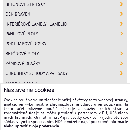
BETÓNOVÉ STRIEŠKY
DEN BRAVEN
INTERIÉROVÉ LAMELY - LAMELIO
PANELOVÉ PLOTY
PODHRABOVÉ DOSKY
BETÓNOVÉ PLOTY
ZÁMKOVÉ DLAŽBY
OBRUBNÍKY, SCHODY A PALISÁDY
TEHLY A TVÁRNICE
Nastavenie cookies
POLYSTYRÉN
Cookies používame na zlepšenie vašej návštevy tejto webovej stránky,
MINERÁLNA VLNA
analýzu jej výkonnosti a zhromažďovanie údajov o jej používaní. Na
tento účel môžeme použiť nástroje a služby tretích strán a
FASÁDNE OMIETKY
zhromaždené údaje sa môžu preniesť k partnerom v EÚ, USA alebo
iných krajinách. Kliknutím na „Prijať všetky cookies“ vyjadrujete svoj
súhlas s týmto spracovaním. Nižšie môžete nájsť podrobné informácie
stavplotstavebniny
alebo upraviť svoje preferencie.