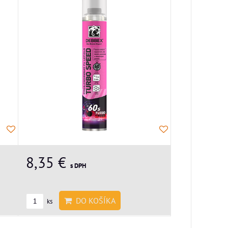
8,35 €
s DPH
DO KOŠÍKA
ks