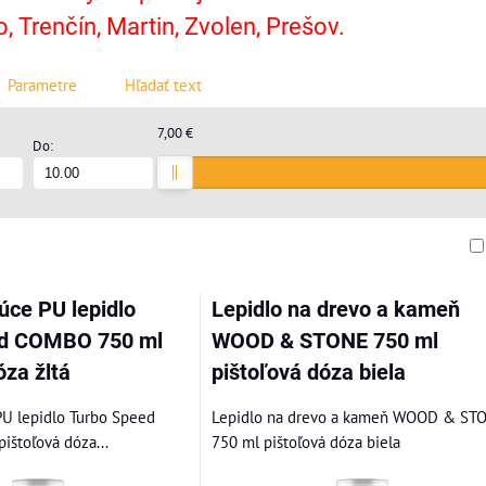
, Trenčín, Martin, Zvolen, Prešov.
Parametre
Hľadať text
7,00 €
Do:
am
buľka
úce PU lepidlo
Lepidlo na drevo a kameň
d ​​COMBO 750 ml
WOOD & STONE 750 ml
óza žltá
pištoľová dóza biela
 lepidlo Turbo Speed ​​
Lepidlo na drevo a kameň WOOD & ST
štoľová dóza...
750 ml pištoľová dóza biela