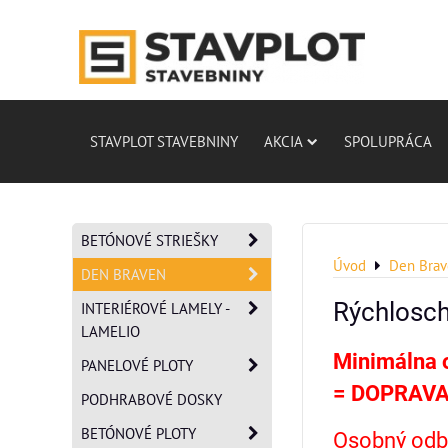
STAVPLOT STAVEBNINY
AKCIA
SPOLUPRÁCA
BETÓNOVÉ STRIEŠKY
Úvod
Den Bra
DEN BRAVEN
Rýchlosc
INTERIÉROVÉ LAMELY -
LAMELIO
Minimálna 
PANELOVÉ PLOTY
=
DOPRAVA
PODHRABOVÉ DOSKY
BETÓNOVÉ PLOTY
Osobný odbe