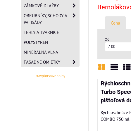
ZÁMKOVÉ DLAŽBY
Bernolákovo
OBRUBNÍKY, SCHODY A
PALISÁDY
Cena
TEHLY A TVÁRNICE
Od:
POLYSTYRÉN
MINERÁLNA VLNA
FASÁDNE OMIETKY
stavplotstavebniny
Mriežka
Zozn
Ta
Rýchloschn
Turbo Spee
pištoľová d
Rýchloschnúce PU
COMBO 750 ml pi