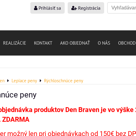
Prihlásiť sa
Registrácia
REALIZÁCIE
KONTAKT
AKO OBJEDNAŤ
O NÁS
OBCHOD
ven
Lepiace peny
Rýchloschnúce peny
hnúce peny
objednávka produktov Den Braven je vo výške
 ZDARMA
r možný len pri objednávkach od 150€ bez DP