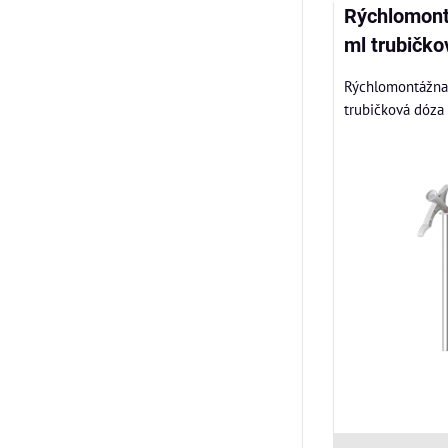
Rýchlomont
ml trubičk
Rýchlomontážna
trubičková dóza