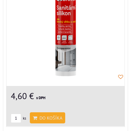
4,60 €
s DPH
DO KOŠÍKA
ks