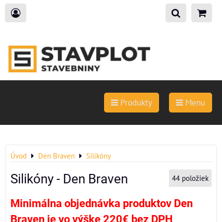
Produkty
Menu
Úvod
Den Braven
Silikóny
Silikóny - Den Braven
44
položiek
Minimálna objednávka produktov Den
Braven je vo výške 220€ bez DPH