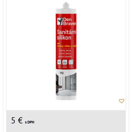
5 €
s DPH