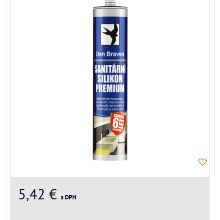
5,42 €
s DPH