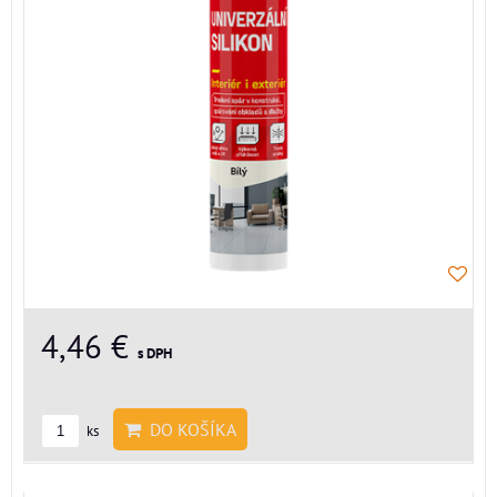
4,46 €
s DPH
DO KOŠÍKA
ks