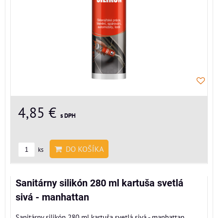
4,85 €
s DPH
DO KOŠÍKA
ks
Sanitárny silikón 280 ml kartuša svetlá
sivá - manhattan
Sanitárny silikón 280 ml kartuša svetlá sivá - manhattan