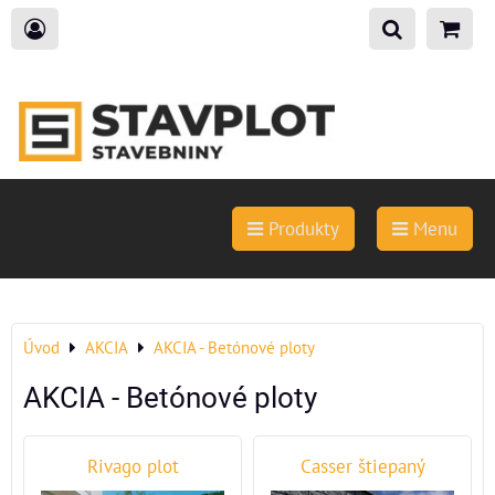
Produkty
Menu
Úvod
AKCIA
AKCIA - Betónové ploty
AKCIA - Betónové ploty
Rivago plot
Casser štiepaný