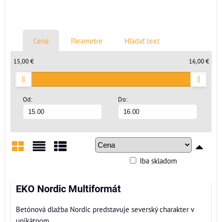
Cena
Parametre
Hľadať text
15,00 €
16,00 €
Od:
Do:
Iba skladom
Mriežka
Zoznam
Tabuľka
EKO Nordic Multiformát
Betónová dlažba Nordic predstavuje severský charakter v
unikátnom...