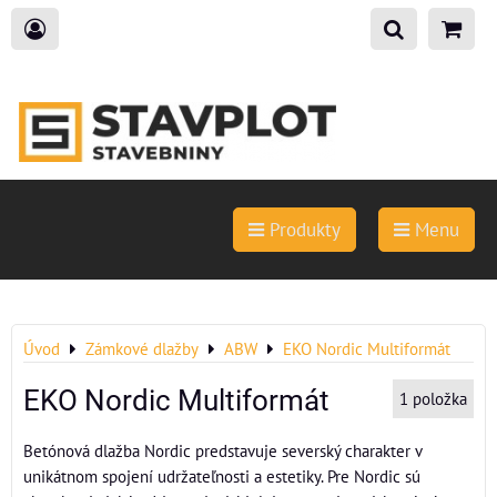
Produkty
Menu
Úvod
Zámkové dlažby
ABW
EKO Nordic Multiformát
EKO Nordic Multiformát
1
položka
Betónová dlažba Nordic predstavuje severský charakter v
unikátnom spojení udržateľnosti a estetiky. Pre Nordic sú