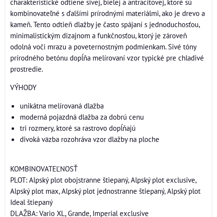
charakteristické odtiene sivej, bielej a antracitovej, ktoré sú
kombinovateľné s ďalšími prírodnými materiálmi, ako je drevo a
kameň. Tento odtieň dlažby je často spájaní s jednoduchosťou,
minimalistickým dizajnom a funkčnosťou, ktorý je zároveň
odolná voči mrazu a poveternostným podmienkam. Sivé tóny
prírodného betónu dopĺňa melírovaní vzor typické pre chladivé
prostredie.
VÝHODY
unikátna melírovaná dlažba
moderná pojazdná dlažba za dobrú cenu
tri rozmery, ktoré sa rastrovo dopĺňajú
divoká väzba rozohráva vzor dlažby na ploche
KOMBINOVATEĽNOSŤ
PLOT: Alpský plot obojstranne štiepaný, Alpský plot exclusive,
Alpský plot max, Alpský plot jednostranne štiepaný, Alpský plot
Ideal štiepaný
DLAŽBA: Vario XL, Grande, Imperial exclusive