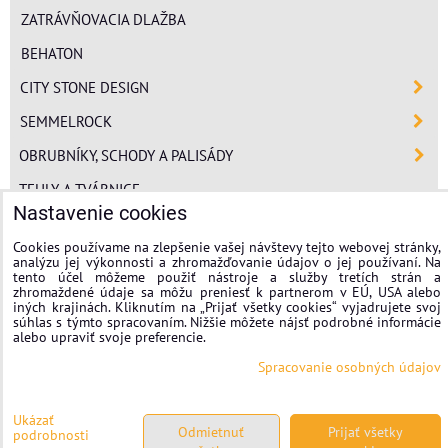
ZATRÁVŇOVACIA DLAŽBA
BEHATON
CITY STONE DESIGN
SEMMELROCK
OBRUBNÍKY, SCHODY A PALISÁDY
TEHLY A TVÁRNICE
Nastavenie cookies
POLYSTYRÉN
Cookies používame na zlepšenie vašej návštevy tejto webovej stránky,
MINERÁLNA VLNA
analýzu jej výkonnosti a zhromažďovanie údajov o jej používaní. Na
tento účel môžeme použiť nástroje a služby tretích strán a
FASÁDNE OMIETKY
zhromaždené údaje sa môžu preniesť k partnerom v EÚ, USA alebo
iných krajinách. Kliknutím na „Prijať všetky cookies“ vyjadrujete svoj
súhlas s týmto spracovaním. Nižšie môžete nájsť podrobné informácie
stavplotstavebniny
alebo upraviť svoje preferencie.
Spracovanie osobných údajov
Nastavenie cookies
Spracovanie osobných údajov
Ukázať
Odmietnuť
Prijať všetky
podrobnosti