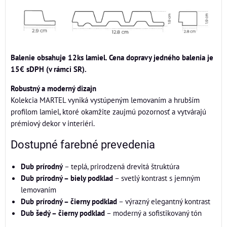
Balenie obsahuje 12ks lamiel. Cena dopravy jedného balenia je
15€ sDPH (v rámci SR).
Robustný a moderný dizajn
Kolekcia MARTEL vyniká vystúpeným lemovaním a hrubším
profilom lamiel, ktoré okamžite zaujmú pozornosť a vytvárajú
prémiový dekor v interiéri.
Dostupné farebné prevedenia
Dub prírodný
– teplá, prirodzená drevitá štruktúra
Dub prírodný – biely podklad
– svetlý kontrast s jemným
lemovaním
Dub prírodný – čierny podklad
– výrazný elegantný kontrast
Dub šedý – čierny podklad
– moderný a sofistikovaný tón