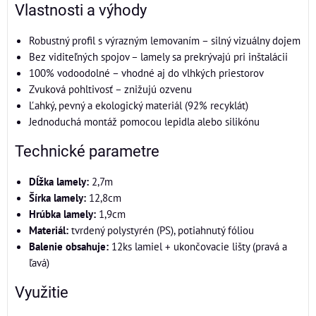
Vlastnosti a výhody
Robustný profil s výrazným lemovaním – silný vizuálny dojem
Bez viditeľných spojov – lamely sa prekrývajú pri inštalácii
100% vodoodolné – vhodné aj do vlhkých priestorov
Zvuková pohltivosť – znižujú ozvenu
Ľahký, pevný a ekologický materiál (92% recyklát)
Jednoduchá montáž pomocou lepidla alebo silikónu
Technické parametre
Dĺžka lamely:
2,7m
Šírka lamely:
12,8cm
Hrúbka lamely:
1,9cm
Materiál:
tvrdený polystyrén (PS), potiahnutý fóliou
Balenie obsahuje:
12ks lamiel + ukončovacie lišty (pravá a
ľavá)
Využitie