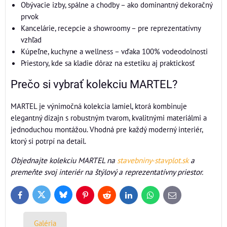
Obývacie izby, spálne a chodby – ako dominantný dekoračný
prvok
Kancelárie, recepcie a showroomy – pre reprezentatívny
vzhľad
Kúpeľne, kuchyne a wellness – vďaka 100% vodeodolnosti
Priestory, kde sa kladie dôraz na estetiku aj praktickosť
Prečo si vybrať kolekciu MARTEL?
MARTEL je výnimočná kolekcia lamiel, ktorá kombinuje
elegantný dizajn s robustným tvarom, kvalitnými materiálmi a
jednoduchou montážou. Vhodná pre každý moderný interiér,
ktorý si potrpí na detail.
Objednajte kolekciu MARTEL na
stavebniny‑stavplot.sk
a
premeňte svoj interiér na štýlový a reprezentatívny priestor.
Bluesky
Twitter
Facebook
Pinterest
Reddit
LinkedIn
WhatsApp
E-
mail
Galéria