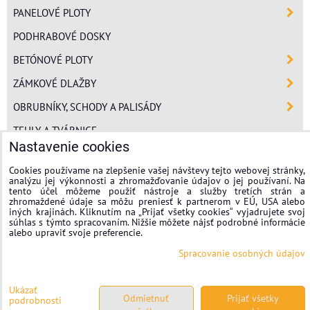
PANELOVÉ PLOTY
PODHRABOVÉ DOSKY
BETÓNOVÉ PLOTY
ZÁMKOVÉ DLAŽBY
OBRUBNÍKY, SCHODY A PALISÁDY
TEHLY A TVÁRNICE
Nastavenie cookies
POLYSTYRÉN
Cookies používame na zlepšenie vašej návštevy tejto webovej stránky,
MINERÁLNA VLNA
analýzu jej výkonnosti a zhromažďovanie údajov o jej používaní. Na
tento účel môžeme použiť nástroje a služby tretích strán a
FASÁDNE OMIETKY
zhromaždené údaje sa môžu preniesť k partnerom v EÚ, USA alebo
iných krajinách. Kliknutím na „Prijať všetky cookies“ vyjadrujete svoj
súhlas s týmto spracovaním. Nižšie môžete nájsť podrobné informácie
stavplotstavebniny
alebo upraviť svoje preferencie.
Spracovanie osobných údajov
Nastavenie cookies
Spracovanie osobných údajov
Ukázať
Odmietnuť
Prijať všetky
podrobnosti