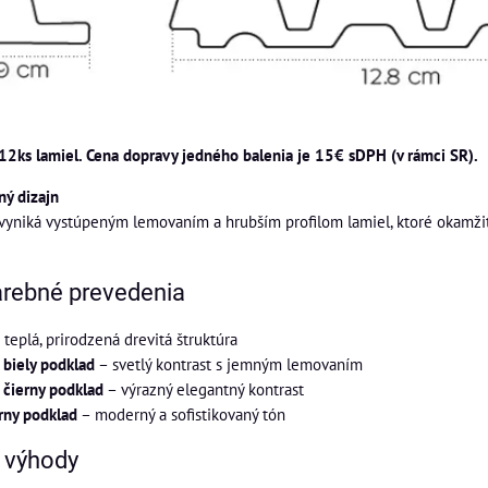
12ks lamiel. Cena dopravy jedného balenia je 15€ sDPH (v rámci SR).
ý dizajn
yniká vystúpeným lemovaním a hrubším profilom lamiel, ktoré okamžit
arebné prevedenia
 teplá, prirodzená drevitá štruktúra
 biely podklad
– svetlý kontrast s jemným lemovaním
 čierny podklad
– výrazný elegantný kontrast
rny podklad
– moderný a sofistikovaný tón
a výhody