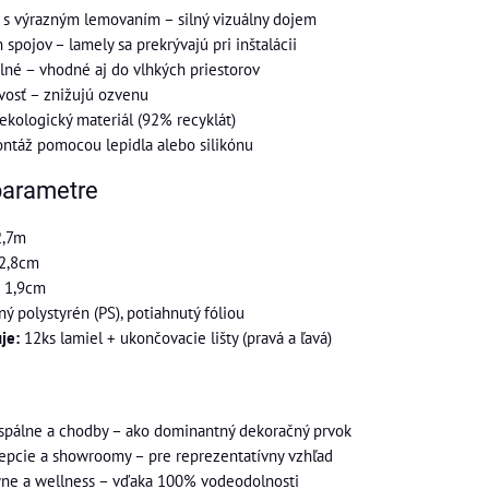
l s výrazným lemovaním – silný vizuálny dojem
 spojov – lamely sa prekrývajú pri inštalácii
né – vhodné aj do vlhkých priestorov
vosť – znižujú ozvenu
 ekologický materiál (92% recyklát)
ntáž pomocou lepidla alebo silikónu
parametre
,7m
2,8cm
1,9cm
ý polystyrén (PS), potiahnutý fóliou
je:
12ks lamiel + ukončovacie lišty (pravá a ľavá)
 spálne a chodby – ako dominantný dekoračný prvok
cepcie a showroomy – pre reprezentatívny vzhľad
yne a wellness – vďaka 100% vodeodolnosti