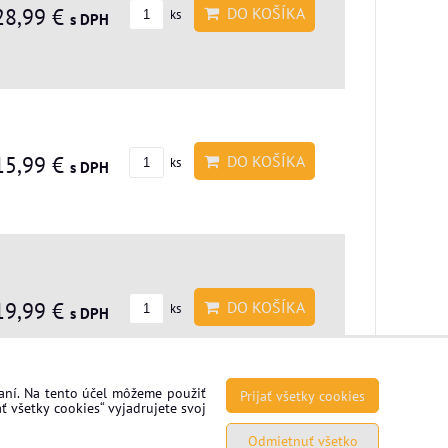
28,99 €
DO KOŠÍKA
ks
s DPH
15,99 €
DO KOŠÍKA
ks
s DPH
19,99 €
DO KOŠÍKA
ks
s DPH
vaní. Na tento účel môžeme použiť
Prijať všetky cookies
ť všetky cookies“ vyjadrujete svoj
Odmietnuť všetko