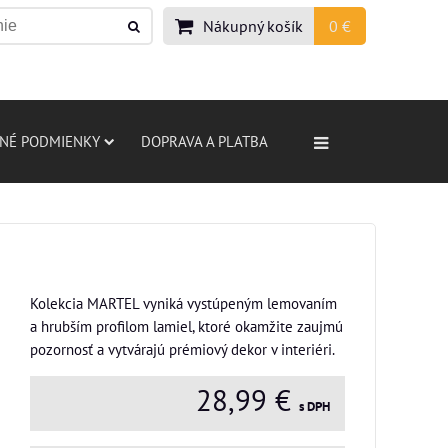
Nákupný košík
0 €
NÉ PODMIENKY
DOPRAVA A PLATBA
Kolekcia MARTEL vyniká vystúpeným lemovaním
a hrubším profilom lamiel, ktoré okamžite zaujmú
pozornosť a vytvárajú prémiový dekor v interiéri.
28,99 €
s DPH