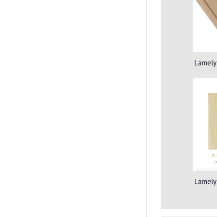
Lamely
Lamely