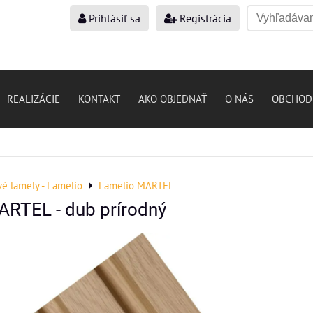
Prihlásiť sa
Registrácia
REALIZÁCIE
KONTAKT
AKO OBJEDNAŤ
O NÁS
OBCHOD
vé lamely - Lamelio
Lamelio MARTEL
RTEL - dub prírodný