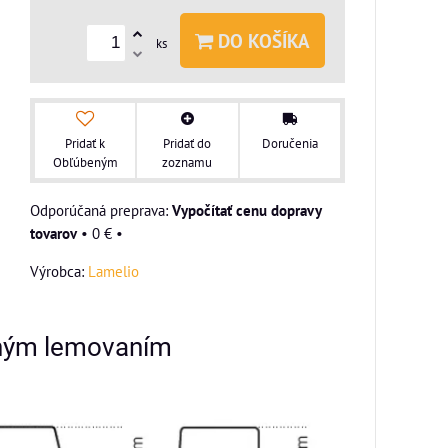
DO KOŠÍKA
ks
Pridať k
Pridať do
Doručenia
Obľúbeným
zoznamu
Vypočítať cenu dopravy
tovarov
•
0 €
•
Výrobca:
Lamelio
zným lemovaním