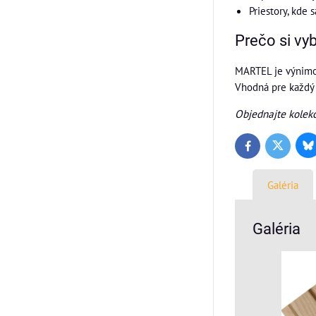
Priestory, kde 
Prečo si vy
MARTEL je výnimoč
Vhodná pre každý m
Objednajte kole
Bl
Twitter
Facebook
Galéria
Galéria