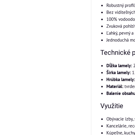
Robustný profi
Bez viditeľných
100% vodoodol
Zvuková pohlti
Ľahký, pevný a
Jednoduchá mo
Technické 
Dĺžka lamely:
2
Šírka lamely:
1
Hrúbka lamely:
Materiál:
tvrden
Balenie obsahu
Využitie
Obývacie izby,
Kancelárie, re
Kúpeľne, kuch