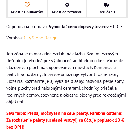
Pridať k Obľúbeným
Pridať do zoznamu
Doručenia
Vypočítať cenu dopravy tovarov
•
0 €
•
Výrobca:
City Stone Design
Top Zóna je mimoriadne variabilná dlažba. Svojím tvarovým
riešením je vhodná pre výnimočné architektonické stvárnenie
dláždených plôch na exponovaných miestach. Kombinácia
piatich samostatných prvkov umožňuje vytvoriť rôzne vzory
uloženia. Rozmanité je aj využitie dlažby: nádvoria, pešie zóny,
voľné plochy pred nákupnými centrami, chodníky, priečelia
rodinných domov, spevnené a okrasné plochy pred rekreačnými
objektmi.
Sivá farba: Predaj možný len na celé palety.
Farebné odtiene:
Za rozbalenie palety (ucelené vrstvy!) sa účtuje poplatok 10 €
bez DPH!