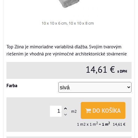
Top Zóna je mimoriadne variabilná dlažba. Svojím tvarovým
riešením je vhodná pre výnimočné architektonické stvárnenie
14,61 €
s DPH
Farba
DO KOŠÍKA
m2
2
2
1
m2 x 1 m
=
1
m
14,61 €