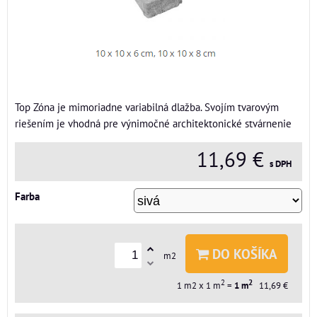
Top Zóna je mimoriadne variabilná dlažba. Svojím tvarovým
riešením je vhodná pre výnimočné architektonické stvárnenie
11,69 €
s DPH
Farba
DO KOŠÍKA
m2
2
2
1
m2 x 1 m
=
1
m
11,69 €