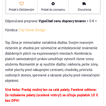
Pridať k Obľúbeným
Pridať do zoznamu
Doručenia
Vypočítať cenu dopravy tovarov
•
0 €
•
Výrobca:
City Stone Design
Top Zóna je mimoriadne variabilná dlažba. Svojím tvarovým
riešením je vhodná pre výnimočné architektonické stvárnenie
dláždených plôch na exponovaných miestach. Kombinácia
piatich samostatných prvkov umožňuje vytvoriť rôzne vzory
uloženia. Rozmanité je aj využitie dlažby: nádvoria, pešie zóny,
voľné plochy pred nákupnými centrami, chodníky, priečelia
rodinných domov, spevnené a okrasné plochy pred rekreačnými
objektmi.
Sivá farba: Predaj možný len na celé palety.
Farebné odtiene:
Za rozbalenie palety (ucelené vrstvy!) sa účtuje poplatok 10 €
bez DPH!