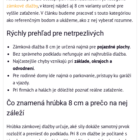
zámkové dlažby
, v ktorej nájdeš aj 8 cm varianty určené pre
vyššie zaťaženie. V článku budeme pracovať s touto kategóriou
ako referenčným bodom a ukážeme, ako z nej vyberať rozumne.
Rýchly prehľad pre netrpezlivých
Zámková dlažba 8 cm je určená najmä pre
pojazdné plochy
.
Bez správneho podkladu nefunguje ani najhrubšia dlažba.
Najčastejšie chyby vznikajú pri
základe, okrajoch a
odvodnení
.
Pre rodinné domy ide najmä o parkovanie, prístupy ku garáži
a vjazdy.
Pri firmách a halách je dôležité poznať reálne zaťaženie.
Čo znamená hrúbka 8 cm a prečo na nej
záleží
Hrúbka zámkovej dlažby určuje, aké sily dokáže samotný prvok
rozložiť a preniesť do podkladu. Pri 8 cm dlažbe je počítané s