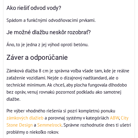
Ako riešiť odvod vody?
Spádom a funkčnými odvodňovacími prvkami.
Je možné dlažbu neskôr rozobrať?
Áno, to je jedna z jej výhod oproti betónu.
Záver a odporúčanie
Zámková dlažba 8 cm je správna voľba všade tam, kde je reálne
zaťaženie vozidlami. Nejde o dizajnový nadštandard, ale o
technické minimum. Ak chceš, aby plocha fungovala dlhodobo
bez opráv, venuj rovnakú pozornosť podkladu ako samotnej
dlažbe.
Pre výber vhodného riešenia si pozri kompletnú ponuku
zámkových dlažieb
a porovnaj systémy v kategóriách
ABW
,
City
Stone Design
a
Semmelrock
. Správne rozhodnutie dnes ti ušetrí
problémy o niekoľko rokov.