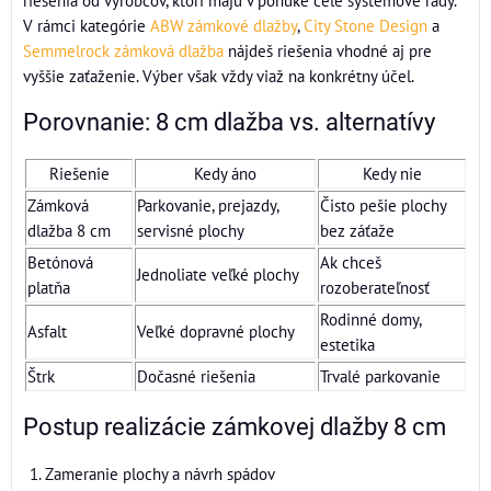
riešenia od výrobcov, ktorí majú v ponuke celé systémové rady.
V rámci kategórie
ABW zámkové dlažby
,
City Stone Design
a
Semmelrock zámková dlažba
nájdeš riešenia vhodné aj pre
vyššie zaťaženie. Výber však vždy viaž na konkrétny účel.
Porovnanie: 8 cm dlažba vs. alternatívy
Riešenie
Kedy áno
Kedy nie
Zámková
Parkovanie, prejazdy,
Čisto pešie plochy
dlažba 8 cm
servisné plochy
bez záťaže
Betónová
Ak chceš
Jednoliate veľké plochy
platňa
rozoberateľnosť
Rodinné domy,
Asfalt
Veľké dopravné plochy
estetika
Štrk
Dočasné riešenia
Trvalé parkovanie
Postup realizácie zámkovej dlažby 8 cm
Zameranie plochy a návrh spádov