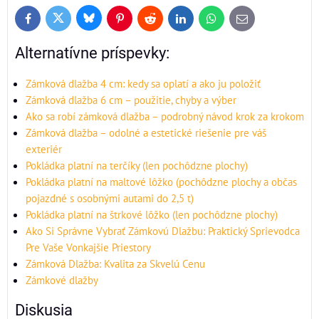
Bluesky
Twitter
Facebook
Pinterest
Reddit
LinkedIn
WhatsApp
E-
mail
Alternatívne príspevky:
Zámková dlažba 4 cm: kedy sa oplatí a ako ju položiť
Zámková dlažba 6 cm – použitie, chyby a výber
Ako sa robí zámková dlažba – podrobný návod krok za krokom
Zámková dlažba – odolné a estetické riešenie pre váš
exteriér
Pokládka platní na terčíky (len pochôdzne plochy)
Pokládka platní na maltové lôžko (pochôdzne plochy a občas
pojazdné s osobnými autami do 2,5 t)
Pokládka platní na štrkové lôžko (len pochôdzne plochy)
Ako Si Správne Vybrať Zámkovú Dlažbu: Praktický Sprievodca
Pre Vaše Vonkajšie Priestory
Zámková Dlažba: Kvalita za Skvelú Cenu
Zámkové dlažby
Diskusia