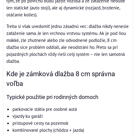
tým, že po povrchu budú jazdiť vozidlá a že zaťaženie nebude
len statické (auto stojí), ale aj dynamické (rozjazd, brzdenie,
otáčanie kolies).
Treba si však uvedomiť jednu zásadnú vec: dlažba nikdy nenesie
zaťaženie sama. Je len vrchnou vrstvou systému. Ak je pod ňou
mäkké, zle zhutnené alebo zle odvodnené podložie, 8 cm
dlažba síce problém oddiali, ale neodstráni ho. Preto sa pri
pojazdných plochách vždy rieši celý systém – nie len samotná
dlažba.
Kde je zámková dlažba 8 cm správna
voľba
Typické použitie pri rodinných domoch
parkovacie státia pre osobné autá
vjazdy ku garáži
prístupové cesty na pozemok
kombinované plochy (chôdza + jazda)