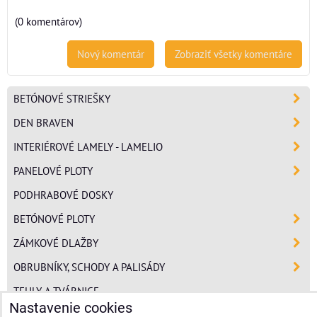
(0 komentárov)
Nový komentár
Zobraziť všetky komentáre
BETÓNOVÉ STRIEŠKY
DEN BRAVEN
INTERIÉROVÉ LAMELY - LAMELIO
PANELOVÉ PLOTY
PODHRABOVÉ DOSKY
BETÓNOVÉ PLOTY
ZÁMKOVÉ DLAŽBY
OBRUBNÍKY, SCHODY A PALISÁDY
TEHLY A TVÁRNICE
Nastavenie cookies
POLYSTYRÉN