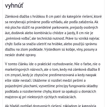
vyhnúť
Zámková dlažba s hrúbkou 8 cm patrí do kategórie riešení, ktoré
sa nevyberajú primárne podľa vzhľadu, ale podľa zaťaženia. Ak
má plocha slúžiť na pravidelné parkovanie, prejazdy osobných
áut, dodávok alebo kombináciu chôdze a jazdy, 8 cm nie je
„prémiová voľba“, ale technická nutnosť. Práve tu vzniká najviac
chýb: ľudia sa snažia ušetriť na hrúbke, alebo použijú správnu
dlažbu na zlom podklade. Výsledkom sú koľaje, vlny, posuny a
neskôr drahé opravy.
V tomto článku ide o praktické rozhodovanie. Nie o farbe, nie o
marketingových názvoch, ale o tom, kedy má zámková dlažba 8
cm zmysel, kedy je zbytočne predimenzovaná a kedy naopak
ešte stále nestačí. Ukážeme si rozdiel medzi pešími a
pojazdnými plochami, vysvetlíme princípy fungovania skladby
podkladu a rozoberieme chyby, ktoré sa opakujú u domácich
majstrov aj pri niektorých rýchlych realizáciách.
Ak hľadáš prehľad dostupných riešení, základom je kategória