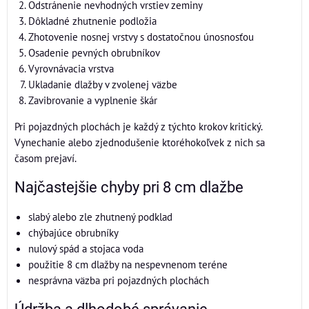
Odstránenie nevhodných vrstiev zeminy
Dôkladné zhutnenie podložia
Zhotovenie nosnej vrstvy s dostatočnou únosnosťou
Osadenie pevných obrubníkov
Vyrovnávacia vrstva
Ukladanie dlažby v zvolenej väzbe
Zavibrovanie a vyplnenie škár
Pri pojazdných plochách je každý z týchto krokov kritický.
Vynechanie alebo zjednodušenie ktoréhokoľvek z nich sa
časom prejaví.
Najčastejšie chyby pri 8 cm dlažbe
slabý alebo zle zhutnený podklad
chýbajúce obrubníky
nulový spád a stojaca voda
použitie 8 cm dlažby na nespevnenom teréne
nesprávna väzba pri pojazdných plochách