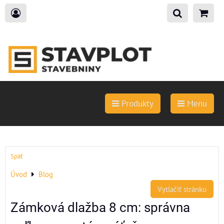
Produkty
Menu
Späť
Úvod
Blog
Vytlačiť stránku
Zámková dlažba 8 cm: správna