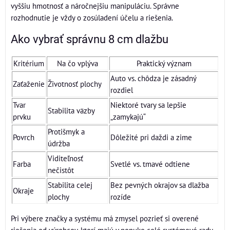
vyššiu hmotnosť a náročnejšiu manipuláciu. Správne
rozhodnutie je vždy o zosúladení účelu a riešenia.
Ako vybrať správnu 8 cm dlažbu
Kritérium
Na čo vplýva
Praktický význam
Auto vs. chôdza je zásadný
Zaťaženie
Životnosť plochy
rozdiel
Tvar
Niektoré tvary sa lepšie
Stabilita väzby
prvku
„zamykajú“
Protišmyk a
Povrch
Dôležité pri daždi a zime
údržba
Viditeľnosť
Farba
Svetlé vs. tmavé odtiene
nečistôt
Stabilita celej
Bez pevných okrajov sa dlažba
Okraje
plochy
rozíde
Pri výbere značky a systému má zmysel pozrieť si overené