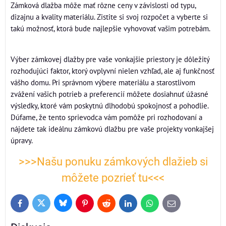
Zámková dlažba môže mať rôzne ceny v závislosti od typu,
dizajnu a kvality materiálu. Zistite si svoj rozpočet a vyberte si
takú možnosť, ktorá bude najlepšie vyhovovať vašim potrebám.
Výber zámkovej dlažby pre vaše vonkajšie priestory je dôležitý
rozhodujúci faktor, ktorý ovplyvní nielen vzhľad, ale aj funkčnosť
vášho domu. Pri správnom výbere materiálu a starostlivom
zvážení vašich potrieb a preferencií môžete dosiahnuť úžasné
výsledky, ktoré vám poskytnú dlhodobú spokojnosť a pohodlie.
Dúfame, že tento sprievodca vám pomôže pri rozhodovaní a
nájdete tak ideálnu zámkovú dlažbu pre vaše projekty vonkajšej
úpravy.
>>>Našu ponuku zámkových dlažieb si
môžete pozrieť tu<<<
Bluesky
Twitter
Facebook
Pinterest
Reddit
LinkedIn
WhatsApp
E-
mail