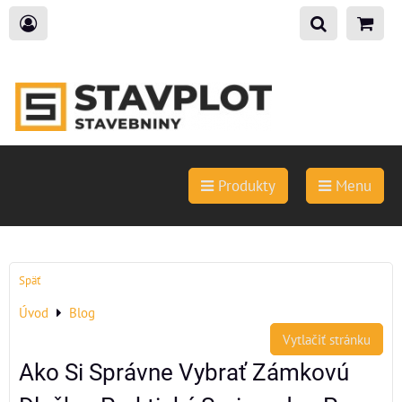
Produkty
Menu
Späť
Úvod
Blog
Vytlačiť stránku
Ako Si Správne Vybrať Zámkovú