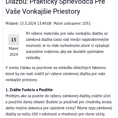
Dlažbu: Praktický Sprievodca Pre
Vaše Vonkajšie Priestory
Pridané: 15.3.2024 13:49:08
Počet zobrazení: 1031
Pri výbere materiálu pre vašu vonkajšiu dlažbu sa
15
zámková dlažba často radí medzi najatraktívnejšie
možnosti. Je to však rozhodnutie, ktoré si vyžaduje
Marec
starostlivé zváženie, aby ste dosiahli optimálne
2024
výsledky.
V tomto článku sa pozrieme na niekoľko dôležitých faktorov,
ktoré by ste mali zvážiť pri výbere zámkovej dlažby pre vaše
vonkajšie priestory.
1. Zvážte Funkciu a Použitie
Predtým, ako sa pustíte do výberu zámkovej dlažby, zvážte účel
a použitie danej oblasti. Budete ju používať pre chodníky, terasy
alebo možno dokonca pre vjazdové cesty? Rôzne typy zámkovej
dlažby sa môžu líšiť v odolnosti a vhodnosti pre rôzne účely.