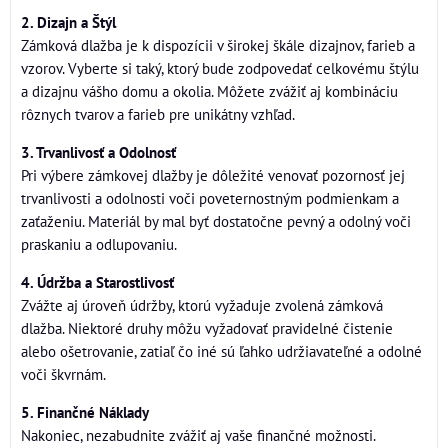
2. Dizajn a Štýl
Zámková dlažba je k dispozícii v širokej škále dizajnov, farieb a
vzorov. Vyberte si taký, ktorý bude zodpovedať celkovému štýlu
a dizajnu vášho domu a okolia. Môžete zvážiť aj kombináciu
rôznych tvarov a farieb pre unikátny vzhľad.
3. Trvanlivosť a Odolnosť
Pri výbere zámkovej dlažby je dôležité venovať pozornosť jej
trvanlivosti a odolnosti voči poveternostným podmienkam a
zaťaženiu. Materiál by mal byť dostatočne pevný a odolný voči
praskaniu a odlupovaniu.
4. Údržba a Starostlivosť
Zvážte aj úroveň údržby, ktorú vyžaduje zvolená zámková
dlažba. Niektoré druhy môžu vyžadovať pravidelné čistenie
alebo ošetrovanie, zatiaľ čo iné sú ľahko udržiavateľné a odolné
voči škvrnám.
5. Finančné Náklady
Nakoniec, nezabudnite zvážiť aj vaše finančné možnosti.