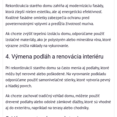
Rekonštrukcia starého domu zahŕňa aj modernizáciu fasády,
ktorá zlepší nielen estetiku, ale aj energetickú efektívnosť.
Kvalitné fasádne omietky zabezpečia ochranu pred
poveternostnými vplyvmi a predĺžia životnosť muriva.
Ak chcete zvýšiť tepelnú izoláciu domu, odporúčame použiť
izolačné materiály, ako je polystyrén alebo minerálna vlna, ktoré
výrazne znížia náklady na vykurovanie.
4. Výmena podláh a renovácia interiéru
Pri rekonštrukcii starého domu sa často menia aj podlahy, ktoré
môžu byť nerovné alebo poškodené. Na vyrovnanie podkladu
odporúčame použiť samonivelačné stierky, ktoré vytvoria pevný
a hladký povrch.
Ak chcete zachovať tradičný vzhľad domu, môžete použiť
drevené podlahy alebo odolné zámkové dlažby, ktoré sú vhodné
aj do exteriéru, napríklad na terasy alebo chodníky.