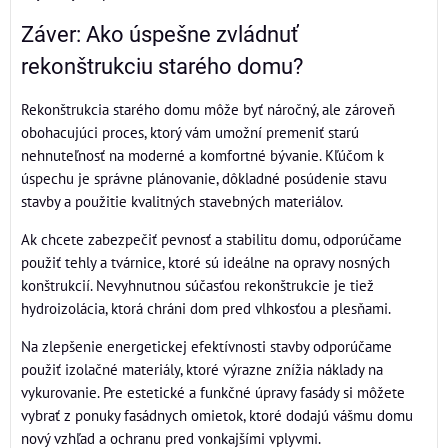
Záver: Ako úspešne zvládnuť
rekonštrukciu starého domu?
Rekonštrukcia starého domu môže byť náročný, ale zároveň
obohacujúci proces, ktorý vám umožní premeniť starú
nehnuteľnosť na moderné a komfortné bývanie. Kľúčom k
úspechu je správne plánovanie, dôkladné posúdenie stavu
stavby a použitie kvalitných stavebných materiálov.
Ak chcete zabezpečiť pevnosť a stabilitu domu, odporúčame
použiť tehly a tvárnice, ktoré sú ideálne na opravy nosných
konštrukcií. Nevyhnutnou súčasťou rekonštrukcie je tiež
hydroizolácia, ktorá chráni dom pred vlhkosťou a plesňami.
Na zlepšenie energetickej efektívnosti stavby odporúčame
použiť izolačné materiály, ktoré výrazne znížia náklady na
vykurovanie. Pre estetické a funkčné úpravy fasády si môžete
vybrať z ponuky fasádnych omietok, ktoré dodajú vášmu domu
nový vzhľad a ochranu pred vonkajšími vplyvmi.