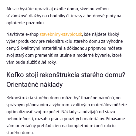
Ak sa chystáte upraviť aj okolie domu, skvelou voľbou
súzámkové dlažby na chodníky či terasy a betónové ploty na
oplotenie pozemku.
Navštívte e-shop
stavebniny-stavplot.sk
, kde nájdete široký
výber produktov pre rekonštrukciu starého domu za výhodné
ceny. S kvalitnými materiálmi a dôkladnou prípravou môžete
svoj starý dom premeniť na útulné a moderné bývanie, ktoré
vám bude slúžiť dlhé roky.
Koľko stojí rekonštrukcia starého domu?
Orientačné náklady
Rekonštrukcia starého domu môže byť finančne náročná, no
správnym plánovaním a výberom kvalitných materiálov môžete
optimalizovať svoj rozpočet. Náklady sa odvíjajú od stavu
nehnuteľnosti, rozsahu prác a použitých materiálov. Prinášame
vám orientačný prehľad cien na kompletnú rekonštrukciu
starého domu.