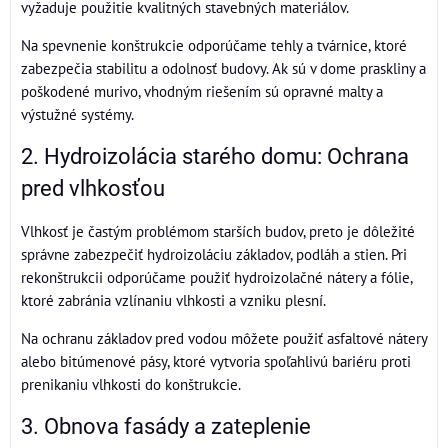
vyžaduje použitie kvalitných stavebných materiálov.
Na spevnenie konštrukcie odporúčame tehly a tvárnice, ktoré
zabezpečia stabilitu a odolnosť budovy. Ak sú v dome praskliny a
poškodené murivo, vhodným riešením sú opravné malty a
výstužné systémy.
2. Hydroizolácia starého domu: Ochrana
pred vlhkosťou
Vlhkosť je častým problémom starších budov, preto je dôležité
správne zabezpečiť hydroizoláciu základov, podláh a stien. Pri
rekonštrukcii odporúčame použiť hydroizolačné nátery a fólie,
ktoré zabránia vzlínaniu vlhkosti a vzniku plesní.
Na ochranu základov pred vodou môžete použiť asfaltové nátery
alebo bitúmenové pásy, ktoré vytvoria spoľahlivú bariéru proti
prenikaniu vlhkosti do konštrukcie.
3. Obnova fasády a zateplenie