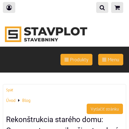
Produkty
Menu
Späť
Úvod
Blog
Vytlačiť stránku
Rekonštrukcia starého domu: