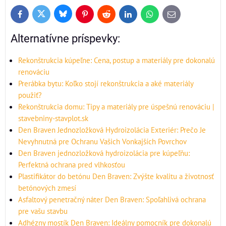
Bluesky
Twitter
Facebook
Pinterest
Reddit
LinkedIn
WhatsApp
E-
mail
Alternatívne príspevky:
Rekonštrukcia kúpeľne: Cena, postup a materiály pre dokonalú
renováciu
Prerábka bytu: Koľko stojí rekonštrukcia a aké materiály
použiť?
Rekonštrukcia domu: Tipy a materiály pre úspešnú renováciu |
stavebniny-stavplot.sk
Den Braven Jednozložková Hydroizolácia Exteriér: Prečo Je
Nevyhnutná pre Ochranu Vašich Vonkajších Povrchov
Den Braven jednozložková hydroizolácia pre kúpeľňu:
Perfektná ochrana pred vlhkosťou
Plastifikátor do betónu Den Braven: Zvýšte kvalitu a životnosť
betónových zmesí
Asfaltový penetračný náter Den Braven: Spoľahlivá ochrana
pre vašu stavbu
Adhézny mostík Den Braven: Ideálny pomocník pre dokonalú