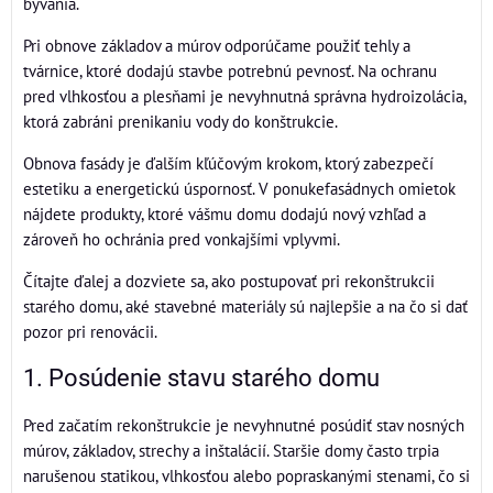
bývania.
Pri obnove základov a múrov odporúčame použiť tehly a
tvárnice, ktoré dodajú stavbe potrebnú pevnosť. Na ochranu
pred vlhkosťou a plesňami je nevyhnutná správna hydroizolácia,
ktorá zabráni prenikaniu vody do konštrukcie.
Obnova fasády je ďalším kľúčovým krokom, ktorý zabezpečí
estetiku a energetickú úspornosť. V ponukefasádnych omietok
nájdete produkty, ktoré vášmu domu dodajú nový vzhľad a
zároveň ho ochránia pred vonkajšími vplyvmi.
Čítajte ďalej a dozviete sa, ako postupovať pri rekonštrukcii
starého domu, aké stavebné materiály sú najlepšie a na čo si dať
pozor pri renovácii.
1. Posúdenie stavu starého domu
Pred začatím rekonštrukcie je nevyhnutné posúdiť stav nosných
múrov, základov, strechy a inštalácií. Staršie domy často trpia
narušenou statikou, vlhkosťou alebo popraskanými stenami, čo si