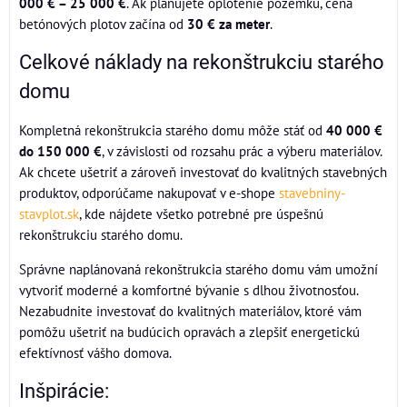
000 € – 25 000 €
. Ak plánujete oplotenie pozemku, cena
betónových plotov začína od
30 € za meter
.
Celkové náklady na rekonštrukciu starého
domu
Kompletná rekonštrukcia starého domu môže stáť od
40 000 €
do 150 000 €
, v závislosti od rozsahu prác a výberu materiálov.
Ak chcete ušetriť a zároveň investovať do kvalitných stavebných
produktov, odporúčame nakupovať v e-shope
stavebniny-
stavplot.sk
, kde nájdete všetko potrebné pre úspešnú
rekonštrukciu starého domu.
Správne naplánovaná rekonštrukcia starého domu vám umožní
vytvoriť moderné a komfortné bývanie s dlhou životnosťou.
Nezabudnite investovať do kvalitných materiálov, ktoré vám
pomôžu ušetriť na budúcich opravách a zlepšiť energetickú
efektívnosť vášho domova.
Inšpirácie: