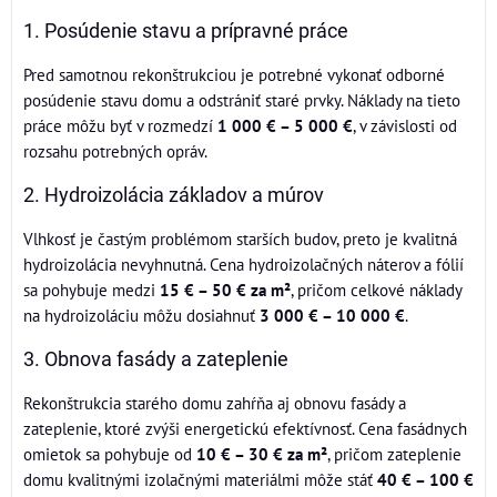
1. Posúdenie stavu a prípravné práce
Pred samotnou rekonštrukciou je potrebné vykonať odborné
posúdenie stavu domu a odstrániť staré prvky. Náklady na tieto
práce môžu byť v rozmedzí
1 000 € – 5 000 €
, v závislosti od
rozsahu potrebných opráv.
2. Hydroizolácia základov a múrov
Vlhkosť je častým problémom starších budov, preto je kvalitná
hydroizolácia nevyhnutná. Cena hydroizolačných náterov a fólií
sa pohybuje medzi
15 € – 50 € za m²
, pričom celkové náklady
na hydroizoláciu môžu dosiahnuť
3 000 € – 10 000 €
.
3. Obnova fasády a zateplenie
Rekonštrukcia starého domu zahŕňa aj obnovu fasády a
zateplenie, ktoré zvýši energetickú efektívnosť. Cena fasádnych
omietok sa pohybuje od
10 € – 30 € za m²
, pričom zateplenie
domu kvalitnými izolačnými materiálmi môže stáť
40 € – 100 €