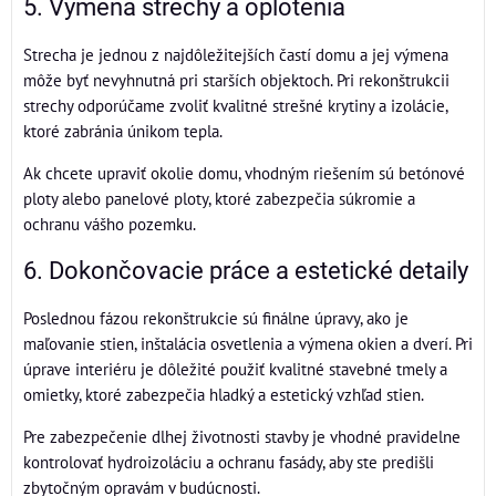
5. Výmena strechy a oplotenia
Strecha je jednou z najdôležitejších častí domu a jej výmena
môže byť nevyhnutná pri starších objektoch. Pri rekonštrukcii
strechy odporúčame zvoliť kvalitné strešné krytiny a izolácie,
ktoré zabránia únikom tepla.
Ak chcete upraviť okolie domu, vhodným riešením sú betónové
ploty alebo panelové ploty, ktoré zabezpečia súkromie a
ochranu vášho pozemku.
6. Dokončovacie práce a estetické detaily
Poslednou fázou rekonštrukcie sú finálne úpravy, ako je
maľovanie stien, inštalácia osvetlenia a výmena okien a dverí. Pri
úprave interiéru je dôležité použiť kvalitné stavebné tmely a
omietky, ktoré zabezpečia hladký a estetický vzhľad stien.
Pre zabezpečenie dlhej životnosti stavby je vhodné pravidelne
kontrolovať hydroizoláciu a ochranu fasády, aby ste predišli
zbytočným opravám v budúcnosti.