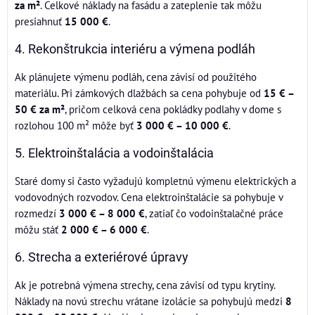
za m²
. Celkové náklady na fasádu a zateplenie tak môžu
presiahnuť
15 000 €
.
4. Rekonštrukcia interiéru a výmena podláh
Ak plánujete výmenu podláh, cena závisí od použitého
materiálu. Pri zámkových dlažbách sa cena pohybuje od
15 € –
50 € za m²
, pričom celková cena pokládky podlahy v dome s
rozlohou 100 m² môže byť
3 000 € – 10 000 €
.
5. Elektroinštalácia a vodoinštalácia
Staré domy si často vyžadujú kompletnú výmenu elektrických a
vodovodných rozvodov. Cena elektroinštalácie sa pohybuje v
rozmedzí
3 000 € – 8 000 €
, zatiaľ čo vodoinštalačné práce
môžu stáť
2 000 € – 6 000 €
.
6. Strecha a exteriérové úpravy
Ak je potrebná výmena strechy, cena závisí od typu krytiny.
Náklady na novú strechu vrátane izolácie sa pohybujú medzi
8