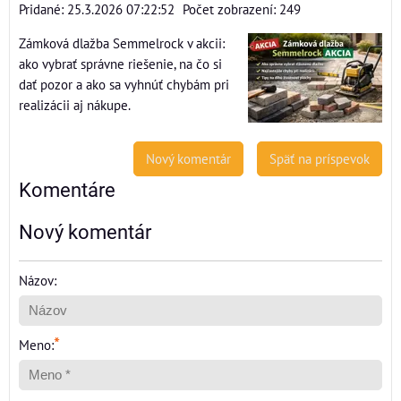
Pridané: 25.3.2026 07:22:52
Počet zobrazení: 249
Zámková dlažba Semmelrock v akcii:
ako vybrať správne riešenie, na čo si
dať pozor a ako sa vyhnúť chybám pri
realizácii aj nákupe.
Nový komentár
Späť na príspevok
Komentáre
Nový komentár
Názov:
*
Meno: