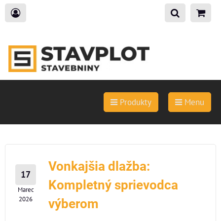
Produkty
Menu
Vonkajšia dlažba:
17
Kompletný sprievodca
Marec
2026
výberom