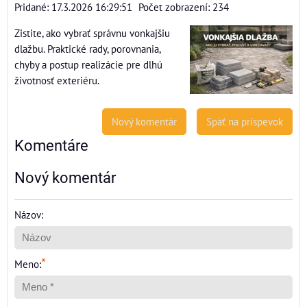
Pridané: 17.3.2026 16:29:51
Počet zobrazení: 234
Zistite, ako vybrať správnu vonkajšiu
dlažbu. Praktické rady, porovnania,
chyby a postup realizácie pre dlhú
životnosť exteriéru.
Nový komentár
Späť na príspevok
Komentáre
Nový komentár
Názov:
*
Meno: