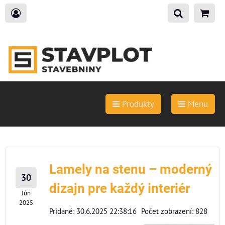
Produkty
Menu
Lamely na stenu – moderný
30
dizajn pre každý interiér
Jún
2025
Pridané: 30.6.2025 22:38:16
Počet zobrazení: 828