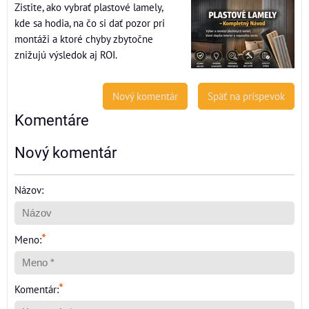
Zistite, ako vybrať plastové lamely,
kde sa hodia, na čo si dať pozor pri
montáži a ktoré chyby zbytočne
znižujú výsledok aj ROI.
Nový komentár
Späť na príspevok
Komentáre
Nový komentár
Názov:
*
Meno:
*
Komentár: