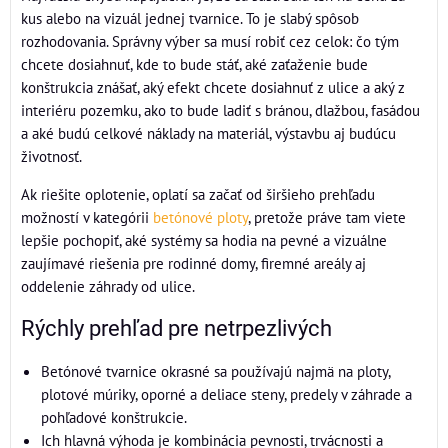
kus alebo na vizuál jednej tvarnice. To je slabý spôsob
rozhodovania. Správny výber sa musí robiť cez celok: čo tým
chcete dosiahnuť, kde to bude stáť, aké zaťaženie bude
konštrukcia znášať, aký efekt chcete dosiahnuť z ulice a aký z
interiéru pozemku, ako to bude ladiť s bránou, dlažbou, fasádou
a aké budú celkové náklady na materiál, výstavbu aj budúcu
životnosť.
Ak riešite oplotenie, oplatí sa začať od širšieho prehľadu
možností v kategórii
betónové ploty
, pretože práve tam viete
lepšie pochopiť, aké systémy sa hodia na pevné a vizuálne
zaujímavé riešenia pre rodinné domy, firemné areály aj
oddelenie záhrady od ulice.
Rýchly prehľad pre netrpezlivých
Betónové tvarnice okrasné sa používajú najmä na ploty,
plotové múriky, oporné a deliace steny, predely v záhrade a
pohľadové konštrukcie.
Ich hlavná výhoda je kombinácia pevnosti, trvácnosti a