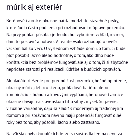
múrik aj exteriér
Betónové tvarnice okrasné patria medzi tie stavebné prvky,
ktoré ľudia často podcenia pri rozhodovaní o úprave pozemku.
Na prvý pohľad pôsobia jednoducho: vyberiem vzhľad, rozmer,
dám to postaviť a hotovo. V realite však rozhodujú o oveľa
väčšom balíku vecí. O výslednom vzhľade domu, o tom, či bude
plot pôsobiť lacno alebo hodnotne, o tom, ako dlho bude
konštrukcia bez problémov fungovať, ale aj o tom, či si zbytočne
nepridáte starosti pri realizácii, údržbe a budúcich opravách.
Ak hľadáte riešenie pre prednú časť pozemku, bočné oplotenie,
okrasný múrik, deliacu stenu, pohľadovú bariéru alebo
kombináciu s bránou a kovovými výplňami, betónové tvarnice
okrasné dávajú na slovenskom trhu silný zmysel. Sú pevné,
vizuálne variabilné, dajú sa zladiť s moderným aj tradičnejším
domom a pri správnom návrhu majú potenciál fungovať dlhé
roky bez toho, aby pôsobili lacno alebo zastarano.
Najväčšia chyba kupujúcich je, že sa sústredia len na cenu za