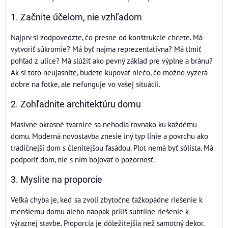
1. Začnite účelom, nie vzhľadom
Najprv si zodpovedzte, čo presne od konštrukcie chcete. Má
vytvoriť súkromie? Má byť najmä reprezentatívna? Má tlmiť
pohľad z ulice? Má slúžiť ako pevný základ pre výplne a bránu?
Ak si toto neujasníte, budete kupovať niečo, čo možno vyzerá
dobre na fotke, ale nefunguje vo vašej situácii.
2. Zohľadnite architektúru domu
Masívne okrasné tvarnice sa nehodia rovnako ku každému
domu. Moderná novostavba znesie iný typ línie a povrchu ako
tradičnejší dom s členitejšou fasádou. Plot nemá byť sólista. Má
podporiť dom, nie s ním bojovať o pozornosť.
3. Myslite na proporcie
Veľká chyba je, keď sa zvolí zbytočne ťažkopádne riešenie k
menšiemu domu alebo naopak príliš subtílne riešenie k
výraznej stavbe. Proporcia je dôležitejšia než samotný dekor.