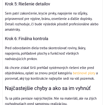
Krok 5: Riešenie detailov
Sem patrí zakončenie, krycie prvky, napojenie na stĺpiky,
pripravenosť pre výplne, bránu, osvetlenie a ďalšie doplnky.
Detail rozhoduje, či bude výsledok pôsobiť profesionálne alebo
amatérsky.
Krok 6: Finálna kontrola
Pred odovzdaním diela treba skontrolovať roviny, škáry,
napojenia, pohľadové plochy a funkčnosť všetkých
nadväzujúcich prvkov.
Ak chcete získať širší prehľad systémových riešení ešte pred
objednávkou, oplatí sa znovu prejsť kategóriu
betónové ploty
a
porovnať, aký typ konštrukcie najlepšie sedí na váš pozemok.
Najčastejšie chyby a ako sa im vyhnúť
Tu sa pália peniaze najrýchlejšie. Nie na materiáli, ale na zlých
rozhodnutiach pred samotnou realizáciou.