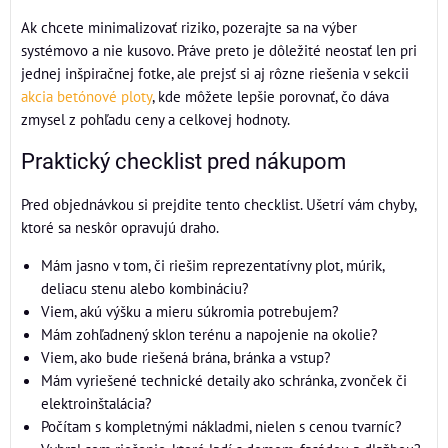
Ak chcete minimalizovať riziko, pozerajte sa na výber
systémovo a nie kusovo. Práve preto je dôležité neostať len pri
jednej inšpiračnej fotke, ale prejsť si aj rôzne riešenia v sekcii
akcia betónové ploty
, kde môžete lepšie porovnať, čo dáva
zmysel z pohľadu ceny a celkovej hodnoty.
Praktický checklist pred nákupom
Pred objednávkou si prejdite tento checklist. Ušetrí vám chyby,
ktoré sa neskôr opravujú draho.
Mám jasno v tom, či riešim reprezentatívny plot, múrik,
deliacu stenu alebo kombináciu?
Viem, akú výšku a mieru súkromia potrebujem?
Mám zohľadnený sklon terénu a napojenie na okolie?
Viem, ako bude riešená brána, bránka a vstup?
Mám vyriešené technické detaily ako schránka, zvonček či
elektroinštalácia?
Počítam s kompletnými nákladmi, nielen s cenou tvarníc?