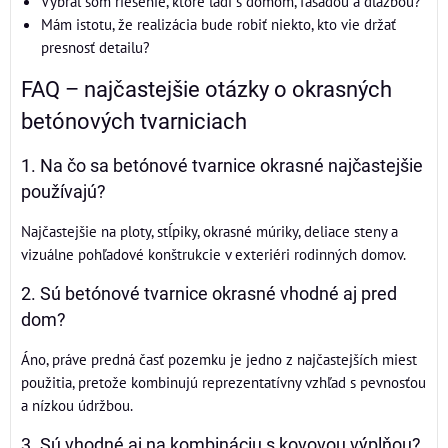
Vybral som riešenie, ktoré ladí s domom, fasádou a dlažbou?
Mám istotu, že realizácia bude robiť niekto, kto vie držať
presnosť detailu?
FAQ – najčastejšie otázky o okrasných
betónových tvarniciach
1. Na čo sa betónové tvarnice okrasné najčastejšie
používajú?
Najčastejšie na ploty, stĺpiky, okrasné múriky, deliace steny a
vizuálne pohľadové konštrukcie v exteriéri rodinných domov.
2. Sú betónové tvarnice okrasné vhodné aj pred
dom?
Áno, práve predná časť pozemku je jedno z najčastejších miest
použitia, pretože kombinujú reprezentatívny vzhľad s pevnosťou
a nízkou údržbou.
3. Sú vhodné aj na kombináciu s kovovou výplňou?