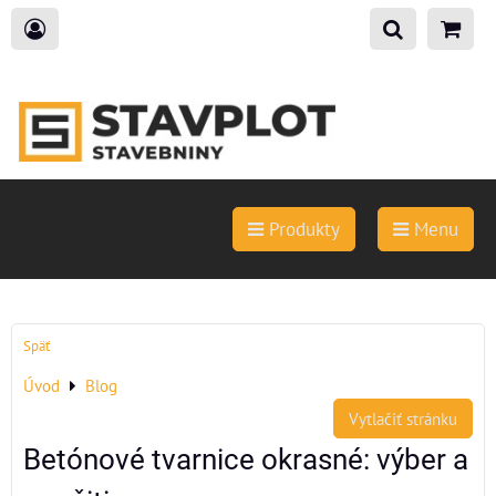
Produkty
Menu
Späť
Úvod
Blog
Vytlačiť stránku
Betónové tvarnice okrasné: výber a