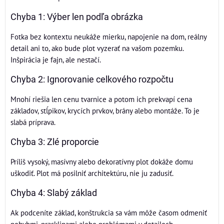
Chyba 1: Výber len podľa obrázka
Fotka bez kontextu neukáže mierku, napojenie na dom, reálny
detail ani to, ako bude plot vyzerať na vašom pozemku.
Inšpirácia je fajn, ale nestačí.
Chyba 2: Ignorovanie celkového rozpočtu
Mnohí riešia len cenu tvarnice a potom ich prekvapí cena
základov, stĺpikov, krycích prvkov, brány alebo montáže. To je
slabá príprava.
Chyba 3: Zlé proporcie
Príliš vysoký, masívny alebo dekoratívny plot dokáže domu
uškodiť. Plot má posilniť architektúru, nie ju zadusiť.
Chyba 4: Slabý základ
Ak podceníte základ, konštrukcia sa vám môže časom odmeniť