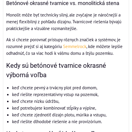
Betónové okrasné tvarnice vs. monolitická stena
Monolit môže byť technicky silný, ale zvyčajne je náročnejší a
menej flexibilný z pohľadu dizajnu. Tvarnicové riešenia bývajú
praktickejšie a vizuálne rozmanitejšie.
Ak si chcete porovnať prístupy rôznych značiek a systémov, je
rozumné prejsť si aj kategóriu
Semmelrock
, kde môžete lepšie
odhadnúť, čo sa viac hodí k vášmu domu a štýlu pozemku.
Kedy sú betónové tvarnice okrasné
výborná voľba
keď chcete pevný a trvácny plot pred domom,
keď riešite reprezentatívny vstup na pozemok,
keď chcete nízku údržbu,
keď potrebujete kombinovať stĺpiky a výplne,
keď chcete zjednotiť dizajn plotu, múrika a vstupu,
keď riešite dlhodobé riešenie a nie provizórium.