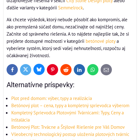
dizajnovejšie riešenia v sekcii
City Stone Design ploty
alebo
ďalšie varianty v kategórii
Semmelrock
.
Ak chcete výsledok, ktorý nebude pôsobiť ako kompromis, ale
ako premyslená súčasť domu, nezačínajte od najnižšej ceny.
Začnite od správneho riešenia. A to nájdete najlepšie tak, že si
prejdete dostupné možnosti v kategórii
betónové ploty
a
vyberiete systém, ktorý sedí vašej nehnuteľnosti, rozpočtu aj
očakávanej životnosti.
Bluesky
Twitter
Facebook
Pinterest
Reddit
LinkedIn
WhatsApp
E-
mail
Alternatívne príspevky:
Plot pred domom: výber, typy a realizácia
Betónový plot – cena, typy a kompletný sprievodca výberom
Kompletný Sprievodca Plotovými Tvárnicami: Typy, Ceny a
Inštalácia
Betónový Plot: Trvácne a Štýlové Riešenie pre Váš Domov
Všeobecný technologický postup uloženia plotových tvárnic