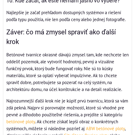
10. Kde začať, ak ešte nemám jasno vo výbere?
Najlepšie je začať prehľadom dostupných systémov a riešení
podľa typu použitia, nie len podľa ceny alebo jednej fotografie.
Záver: čo má zmysel spraviť ako ďalší
krok
Betónové tvarnice okrasné dávajú zmysel tam, kde nechcete len
oddeliť pozemok, ale vytvoriť hodnotný, pevný a vizuálne
funkčný prvok, ktorý bude fungovať roky. Nie sú to kúsky
materiálu, ktoré sa oplatí vyberať impulzívne. Ak to chcete
spraviť dobre, potrebujete sa pozerať na celý systém, na
architektúru domu, na účel konštrukcie a na detail realizácie.
Najrozumnejší ďalší krok nie je kúpiť prvú tvarnicu, ktorá sa vám
zdá pekná. Najprv si porovnajte možnosti, ktoré sú vhodné pre
pevné a dlhodobo použiteľné riešenia, a prejdite si kategóriu
betónové ploty
. Ak chcete získať lepší obraz o konkrétnych
systémoch, môžete si následne pozrieť aj
ABW betónové ploty
,