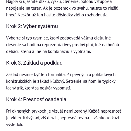
Najprv si ujasnite dĺžku, výšku, členenie, polohu vstupov a
napojenie na terén. Ak je pozemok vo svahu, musíte to riešiť
hneď. Neskôr už len hasíte dôsledky zlého rozhodnutia.
Krok 2: Výber systému
Vyberte si typ tvarnice, ktorý zodpovedá vášmu cieľu. Iné
riešenie sa hodí na reprezentatívny predný plot, iné na bočnú
deliacu stenu a iné na kombináciu s výplňami.
Krok 3: Základ a podklad
Základ nesmie byť len formalita. Pri pevných a pohľadových
konštrukciách je základ kľúčový. Šetrenie na ňom je typický
lacný trik, ktorý sa neskôr vypomstí.
Krok 4: Presnosť osadenia
Pri okrasných prvkoch je vizuál nemilosrdný. Každá nepresnosť
je vidieť. Krivý rad, zlý detail, nepresná rovina – všetko to kazí
výsledok.