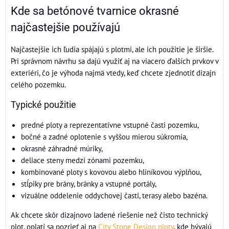
Kde sa betónové tvarnice okrasné
najčastejšie používajú
Najčastejšie ich ľudia spájajú s plotmi, ale ich použitie je širšie.
Pri správnom návrhu sa dajú využiť aj na viacero ďalších prvkov v
exteriéri, čo je výhoda najmä vtedy, keď chcete zjednotiť dizajn
celého pozemku.
Typické použitie
predné ploty a reprezentatívne vstupné časti pozemku,
bočné a zadné oplotenie s vyššou mierou súkromia,
okrasné záhradné múriky,
deliace steny medzi zónami pozemku,
kombinované ploty s kovovou alebo hliníkovou výplňou,
stĺpiky pre brány, bránky a vstupné portály,
vizuálne oddelenie oddychovej časti, terasy alebo bazéna.
Ak chcete skôr dizajnovo ladené riešenie než čisto technický
plot, oplatí sa pozrieť aj na
City Stone Design ploty
, kde bývajú