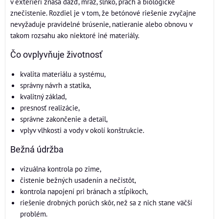
v exteriéri znáša dážď, mráz, slnko, prach a biologické
znečistenie. Rozdiel je v tom, že betónové riešenie zvyčajne
nevyžaduje pravidelné brúsenie, natieranie alebo obnovu v
takom rozsahu ako niektoré iné materiály.
Čo ovplyvňuje životnosť
kvalita materiálu a systému,
správny návrh a statika,
kvalitný základ,
presnosť realizácie,
správne zakončenie a detail,
vplyv vlhkosti a vody v okolí konštrukcie.
Bežná údržba
vizuálna kontrola po zime,
čistenie bežných usadenín a nečistôt,
kontrola napojení pri bránach a stĺpikoch,
riešenie drobných porúch skôr, než sa z nich stane väčší
problém.