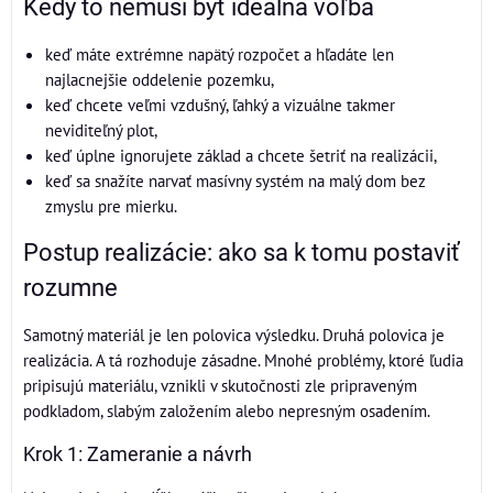
Kedy to nemusí byť ideálna voľba
keď máte extrémne napätý rozpočet a hľadáte len
najlacnejšie oddelenie pozemku,
keď chcete veľmi vzdušný, ľahký a vizuálne takmer
neviditeľný plot,
keď úplne ignorujete základ a chcete šetriť na realizácii,
keď sa snažíte narvať masívny systém na malý dom bez
zmyslu pre mierku.
Postup realizácie: ako sa k tomu postaviť
rozumne
Samotný materiál je len polovica výsledku. Druhá polovica je
realizácia. A tá rozhoduje zásadne. Mnohé problémy, ktoré ľudia
pripisujú materiálu, vznikli v skutočnosti zle pripraveným
podkladom, slabým založením alebo nepresným osadením.
Krok 1: Zameranie a návrh