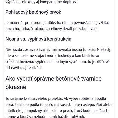
výplňami, niekedy aj kompatibilné doplnky.
Pohľadový betónový prvok
Je materiál, pri ktorom je dôležitá nielen pevnosť, ale aj vzhľad
povrchu, farba, štruktúra a celkový detail po zabudovaní.
Nosná vs. výplňová konštrukcia
Nie každá zostava z tvarníc má rovnakú nosnú funkciu. Niekedy
ide o samostatne stojaci múrik, inokedy o kombináciu so
stĺpikmi, kovovou výplňou alebo iným systémom. To je kľúčové
pri návrhu aj realizácii.
Ako vybrať správne betónové tvarnice
okrasné
Tu sa láme kvalita celého projektu. Ak výber robíte len podľa
obrázka alebo podľa toho, čo má sused, idete naslepo. Plot alebo
múrik nie je impulzný nákup. Je to prvok, ktorý bude na očiach
denne a ktorý sa nebude meniť každý druhý rok.