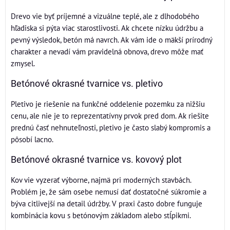
Drevo vie byť príjemné a vizuálne teplé, ale z dlhodobého
hľadiska si pýta viac starostlivosti. Ak chcete nízku údržbu a
pevný výsledok, betón má navrch. Ak vám ide o mäkší prírodný
charakter a nevadí vám pravidelná obnova, drevo môže mať
zmysel.
Betónové okrasné tvarnice vs. pletivo
Pletivo je riešenie na funkčné oddelenie pozemku za nižšiu
cenu, ale nie je to reprezentatívny prvok pred dom. Ak riešite
prednú časť nehnuteľnosti, pletivo je často slabý kompromis a
pôsobí lacno.
Betónové okrasné tvarnice vs. kovový plot
Kov vie vyzerať výborne, najmä pri moderných stavbách.
Problém je, že sám osebe nemusí dať dostatočné súkromie a
býva citlivejší na detail údržby. V praxi často dobre funguje
kombinácia kovu s betónovým základom alebo stĺpikmi.