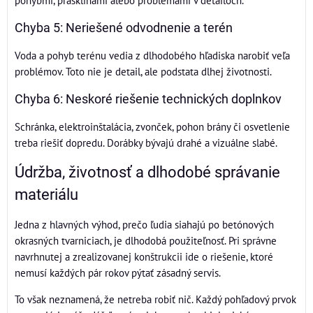
pohybmi, prasklinami alebo problémami v detailoch.
Chyba 5: Neriešené odvodnenie a terén
Voda a pohyb terénu vedia z dlhodobého hľadiska narobiť veľa
problémov. Toto nie je detail, ale podstata dlhej životnosti.
Chyba 6: Neskoré riešenie technických doplnkov
Schránka, elektroinštalácia, zvonček, pohon brány či osvetlenie
treba riešiť dopredu. Dorábky bývajú drahé a vizuálne slabé.
Údržba, životnosť a dlhodobé správanie
materiálu
Jedna z hlavných výhod, prečo ľudia siahajú po betónových
okrasných tvarniciach, je dlhodobá použiteľnosť. Pri správne
navrhnutej a zrealizovanej konštrukcii ide o riešenie, ktoré
nemusí každých pár rokov pýtať zásadný servis.
To však neznamená, že netreba robiť nič. Každý pohľadový prvok