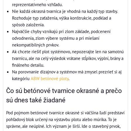
reprezentatívneho vzhľadu.
Nie každá okrasná tvarnica je vhodná na každý typ stavby.
Rozhoduje typ zaťaženia, výška konštrukcie, podklad a
spôsob založenia.
Najväčšie chyby vznikajú pri zlom základe, podcenení
odvodnenia, zlom výbere systému a pri miešaní
nekompatibilných prvkov.
Ak chcete riešiť plot systémovo, nepozerajte len na samotnú
tvarnicu, ale na celý výsledok vrátane stĺpikov, výplní, brány a
finálneho detailu.
Na porovnanie dizajnov a systémov má zmysel prezrieť si aj
kategóriu
ABW betónové ploty
.
Čo sú betónové tvarnice okrasné a prečo
sú dnes také žiadané
Pod pojmom betónové tvarnice okrasné si väčšina ľudí predstaví
pohľadový blok určený na výstavbu plotu alebo múrika. To je
správne, ale neúplné. Ich význam je širší. Ide o stavebný prvok,