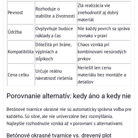
Zlá realizácia vie
Rozhoduje o
Pevnosť
znehodnotiť aj dobrý
stabilite a životnosti
materiál
Ovplyvňuje budúce
Nie každý povrch sa správa
Údržba
náklady a čas
rovnako v praxi
Dôležitá pri bráne,
Chaos vzniká pri
Kompatibilita
výplniach a
kombinovaní nesúrodých
stĺpikoch
prvkov
Neriešiť len cenu
Určuje reálnu
Cena celku
materiálu bez montáže a
návratnosť riešenia
detailov
Porovnanie alternatív: kedy áno a kedy nie
Betónové tvarnice okrasné nie sú automaticky správna voľba pre
každého. Sú silné, ale nie univerzálne bez rozmýšľania.
Najlepšie rozhodnutie vzniká až v porovnaní s alternatívami.
Betónové okrasné tvarnice vs. drevený plot