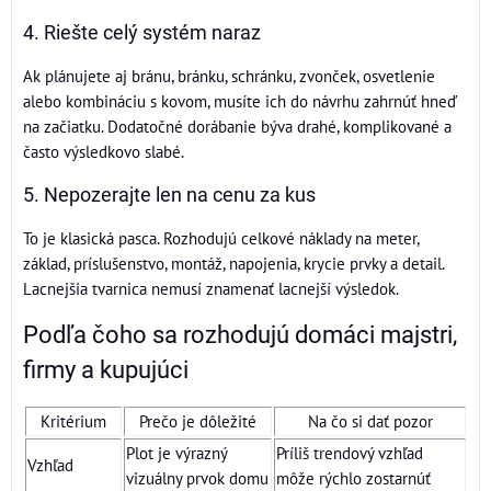
4. Riešte celý systém naraz
Ak plánujete aj bránu, bránku, schránku, zvonček, osvetlenie
alebo kombináciu s kovom, musíte ich do návrhu zahrnúť hneď
na začiatku. Dodatočné dorábanie býva drahé, komplikované a
často výsledkovo slabé.
5. Nepozerajte len na cenu za kus
To je klasická pasca. Rozhodujú celkové náklady na meter,
základ, príslušenstvo, montáž, napojenia, krycie prvky a detail.
Lacnejšia tvarnica nemusí znamenať lacnejší výsledok.
Podľa čoho sa rozhodujú domáci majstri,
firmy a kupujúci
Kritérium
Prečo je dôležité
Na čo si dať pozor
Plot je výrazný
Príliš trendový vzhľad
Vzhľad
vizuálny prvok domu
môže rýchlo zostarnúť