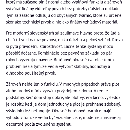
ktorý má súčasne plniť nosnú alebo výplňovú funkciu a zároveň
vytvárať finálny viditeľný povrch bez potreby ďalšieho obkladu.
Tým sa zásadne odlišujú od obyčajných tvarníc, ktoré sú určené
skôr ako technický prvok a nie ako finálny vzhľadový materiál.
Pre moderný slovenský trh sú zaujímavé hlavne preto, že ľudia
chcú tri veci naraz: pevnosť, nízku údržbu a pekný vzhľad. Drevo
si pýta pravidelnú starostlivosť. Lacné tenké systémy môžu
pôsobiť dočasne. Kombinácie bez pevného základu po pár
rokoch vyzerajú unavene. Betónové okrasné tvarnice tento
problém riešia tým, že vedia vytvoriť stabilný, hodnotný a
dlhodobo použiteľný prvok.
Zároveň nejde len o funkciu. V mnohých prípadoch práve plot
alebo predný múrik vytvára prvý dojem z domu. A ten je
podstatný. Keď dom stojí dobre, ale plot vyzerá lacno, výsledok
je rozbitý. Keď je dom jednoduchý a plot je prehnane zdobený,
výsledok tiež nefunguje. Okrasné betónové tvarnice majú
výhodu v tom, že vedia byť vizuálne čisté, moderné, masívne aj
decentné podľa zvoleného systému.