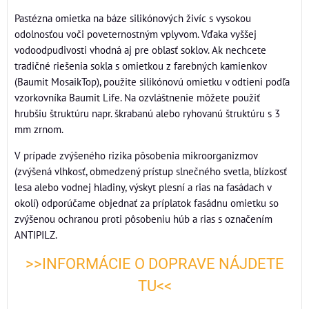
Pastézna omietka na báze silikónových živíc s vysokou
odolnosťou voči poveternostným vplyvom. Vďaka vyššej
vodoodpudivosti vhodná aj pre oblasť soklov. Ak nechcete
tradičné riešenia sokla s omietkou z farebných kamienkov
(Baumit MosaikTop), použite silikónovú omietku v odtieni podľa
vzorkovníka Baumit Life. Na ozvláštnenie môžete použiť
hrubšiu štruktúru napr. škrabanú alebo ryhovanú štruktúru s 3
mm zrnom.
V prípade zvýšeného rizika pôsobenia mikroorganizmov
(zvýšená vlhkosť, obmedzený prístup slnečného svetla, blízkosť
lesa alebo vodnej hladiny, výskyt plesní a rias na fasádach v
okolí) odporúčame objednať za príplatok fasádnu omietku so
zvýšenou ochranou proti pôsobeniu húb a rias s označením
ANTIPILZ.
>>INFORMÁCIE O DOPRAVE NÁJDETE
TU<<