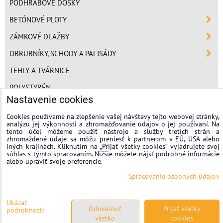
PODHRABOVÉ DOSKY
BETÓNOVÉ PLOTY
ZÁMKOVÉ DLAŽBY
OBRUBNÍKY, SCHODY A PALISÁDY
TEHLY A TVÁRNICE
POLYSTYRÉN
Nastavenie cookies
MINERÁLNA VLNA
Cookies používame na zlepšenie vašej návštevy tejto webovej stránky,
FASÁDNE OMIETKY
analýzu jej výkonnosti a zhromažďovanie údajov o jej používaní. Na
tento účel môžeme použiť nástroje a služby tretích strán a
BAUMIT
zhromaždené údaje sa môžu preniesť k partnerom v EÚ, USA alebo
iných krajinách. Kliknutím na „Prijať všetky cookies“ vyjadrujete svoj
súhlas s týmto spracovaním. Nižšie môžete nájsť podrobné informácie
stavplotstavebniny
alebo upraviť svoje preferencie.
Spracovanie osobných údajov
Nastavenie cookies
Spracovanie osobných údajov
Ukázať
Odmietnuť
Prijať všetky
podrobnosti
všetko
cookies