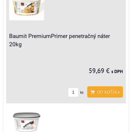
Baumit PremiumPrimer penetračný náter
20kg
59,69 €
s DPH
DO KOŠÍKA
ks