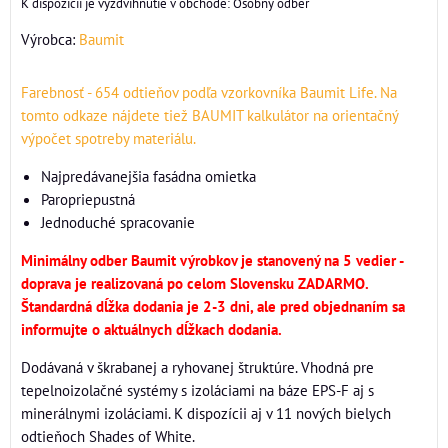
Osobný odber
Výrobca:
Baumit
Farebnosť - 654 odtieňov podľa vzorkovníka Baumit Life
. Na
tomto odkaze nájdete tiež BAUMIT kalkulátor na orientačný
výpočet spotreby materiálu.
Najpredávanejšia fasádna omietka
Paropriepustná
Jednoduché spracovanie
Minimálny odber Baumit výrobkov je stanovený na 5 vedier -
doprava je realizovaná po celom Slovensku ZADARMO.
Štandardná dĺžka dodania je 2-3 dni, ale pred objednaním sa
informujte o aktuálnych dĺžkach dodania.
Dodávaná v škrabanej a ryhovanej štruktúre. Vhodná pre
tepelnoizolačné systémy s izoláciami na báze EPS-F aj s
minerálnymi izoláciami. K dispozícii aj v 11 nových bielych
odtieňoch Shades of White.