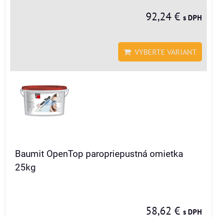
92,24 €
s DPH
VYBERTE VARIANT
Baumit OpenTop paropriepustná omietka
25kg
58,62 €
s DPH