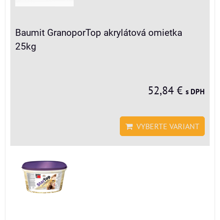
Baumit GranoporTop akrylátová omietka
25kg
52,84 €
s DPH
VYBERTE VARIANT