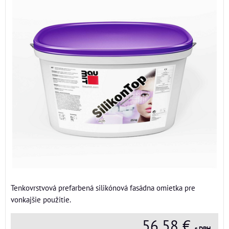
Tenkovrstvová prefarbená silikónová fasádna omietka pre
vonkajšie použitie.
56,58 €
s DPH