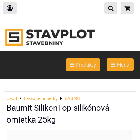
Produkty
Menu
Úvod
Fasádne omietky
BAUMIT
Baumit SilikonTop silikónová
omietka 25kg