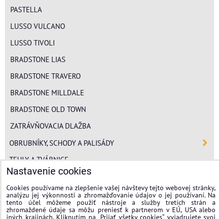
PASTELLA
LUSSO VULCANO
LUSSO TIVOLI
BRADSTONE LIAS
BRADSTONE TRAVERO
BRADSTONE MILLDALE
BRADSTONE OLD TOWN
ZATRÁVŇOVACIA DLAŽBA
OBRUBNÍKY, SCHODY A PALISÁDY
TEHLY A TVÁRNICE
Nastavenie cookies
POLYSTYRÉN
Cookies používame na zlepšenie vašej návštevy tejto webovej stránky,
MINERÁLNA VLNA
analýzu jej výkonnosti a zhromažďovanie údajov o jej používaní. Na
tento účel môžeme použiť nástroje a služby tretích strán a
FASÁDNE OMIETKY
zhromaždené údaje sa môžu preniesť k partnerom v EÚ, USA alebo
iných krajinách. Kliknutím na „Prijať všetky cookies“ vyjadrujete svoj