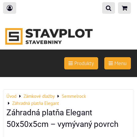
Produkty
Menu
Úvod
Zámkové dlažby
Semmelrock
Záhradná platňa Elegant
Záhradná platňa Elegant
50x50x5cm – vymývaný povrch