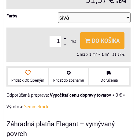
s DPH
Farby
DO KOŠÍKA
m2
2
2
1
m2 x 1 m
=
1
m
31,37 €
Pridať k Obľúbeným
Pridať do zoznamu
Doručenia
Vypočítať cenu dopravy tovarov
•
0 €
•
Výrobca:
Semmelrock
Záhradná platňa Elegant – vymývaný
povrch