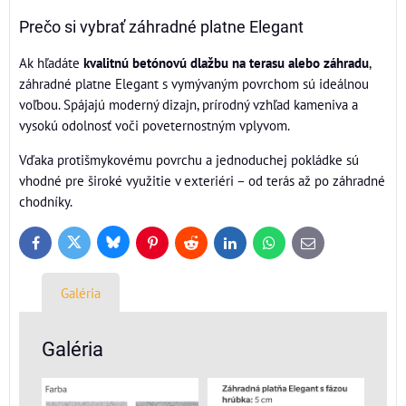
Prečo si vybrať záhradné platne Elegant
Ak hľadáte
kvalitnú betónovú dlažbu na terasu alebo záhradu
,
záhradné platne Elegant s vymývaným povrchom sú ideálnou
voľbou. Spájajú moderný dizajn, prírodný vzhľad kameniva a
vysokú odolnosť voči poveternostným vplyvom.
Vďaka protišmykovému povrchu a jednoduchej pokládke sú
vhodné pre široké využitie v exteriéri – od terás až po záhradné
chodníky.
Bluesky
Twitter
Facebook
Pinterest
Reddit
LinkedIn
WhatsApp
E-
mail
Galéria
Galéria