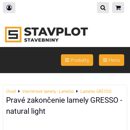
Produkty
Menu
Úvod
Interiérové lamely - Lamelio
Lamelio GRESSO
Pravé zakončenie lamely GRESSO -
natural light