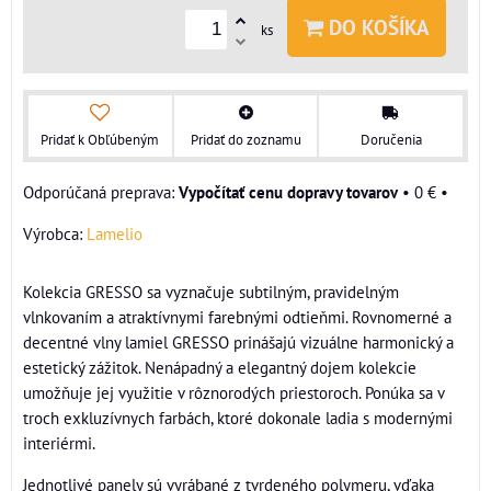
DO KOŠÍKA
ks
Pridať k Obľúbeným
Pridať do zoznamu
Doručenia
Vypočítať cenu dopravy tovarov
•
0 €
•
Výrobca:
Lamelio
Kolekcia GRESSO sa vyznačuje subtilným, pravidelným
vlnkovaním a atraktívnymi farebnými odtieňmi. Rovnomerné a
decentné vlny lamiel GRESSO prinášajú vizuálne harmonický a
estetický zážitok. Nenápadný a elegantný dojem kolekcie
umožňuje jej využitie v rôznorodých priestoroch. Ponúka sa v
troch exkluzívnych farbách, ktoré dokonale ladia s modernými
interiérmi.
Jednotlivé panely sú vyrábané z tvrdeného polymeru, vďaka