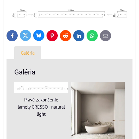
Bluesky
Twitter
Facebook
Pinterest
Reddit
LinkedIn
WhatsApp
E-
mail
Galéria
Galéria
Pravé zakončenie
lamely GRESSO - natural
light