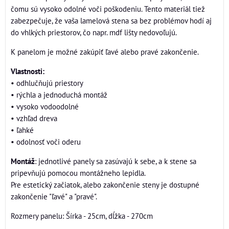
čomu sú vysoko odolné voči poškodeniu. Tento materiál tiež
zabezpečuje, že vaša lamelová stena sa bez problémov hodí aj
do vhlkých priestorov, čo napr. mdf lišty nedovoľujú.
K panelom je možné zakúpiť ľavé alebo pravé zakončenie.
Vlastnosti:
• odhlučňujú priestory
• rýchla a jednoduchá montáž
• vysoko vodoodolné
• vzhľad dreva
• ľahké
• odolnosť voči oderu
Montáž
: jednotlivé panely sa zasúvajú k sebe, a k stene sa
pripevňujú pomocou montážneho lepidla.
Pre estetický začiatok, alebo zakončenie steny je dostupné
zakončenie "ľavé" a "pravé".
Rozmery panelu: Šírka - 25cm, dĺžka - 270cm