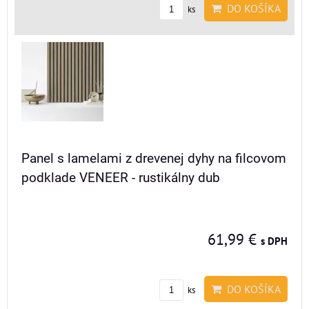
DO KOŠÍKA
ks
Panel s lamelami z drevenej dyhy na filcovom
podklade VENEER - rustikálny dub
61,99 €
s DPH
DO KOŠÍKA
ks