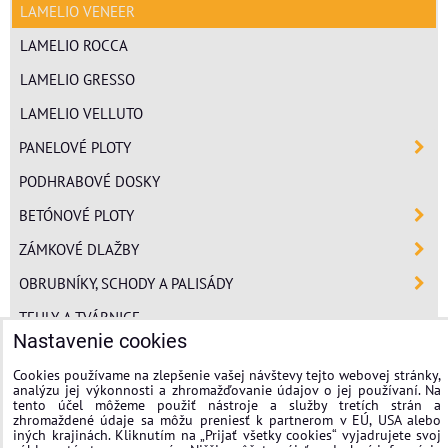
LAMELIO VENEER
LAMELIO ROCCA
LAMELIO GRESSO
LAMELIO VELLUTO
PANELOVÉ PLOTY
PODHRABOVÉ DOSKY
BETÓNOVÉ PLOTY
ZÁMKOVÉ DLAŽBY
OBRUBNÍKY, SCHODY A PALISÁDY
TEHLY A TVÁRNICE
Nastavenie cookies
POLYSTYRÉN
Cookies používame na zlepšenie vašej návštevy tejto webovej stránky,
MINERÁLNA VLNA
analýzu jej výkonnosti a zhromažďovanie údajov o jej používaní. Na
tento účel môžeme použiť nástroje a služby tretích strán a
FASÁDNE OMIETKY
zhromaždené údaje sa môžu preniesť k partnerom v EÚ, USA alebo
iných krajinách. Kliknutím na „Prijať všetky cookies“ vyjadrujete svoj