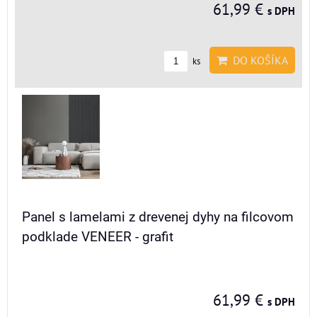
61,99 €
s DPH
DO KOŠÍKA
ks
Panel s lamelami z drevenej dyhy na filcovom
podklade VENEER - grafit
61,99 €
s DPH