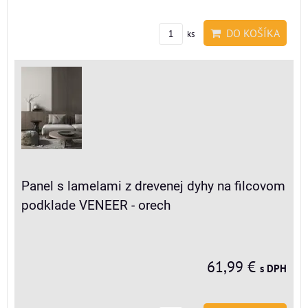
DO KOŠÍKA
ks
Panel s lamelami z drevenej dyhy na filcovom
podklade VENEER - orech
61,99 €
s DPH