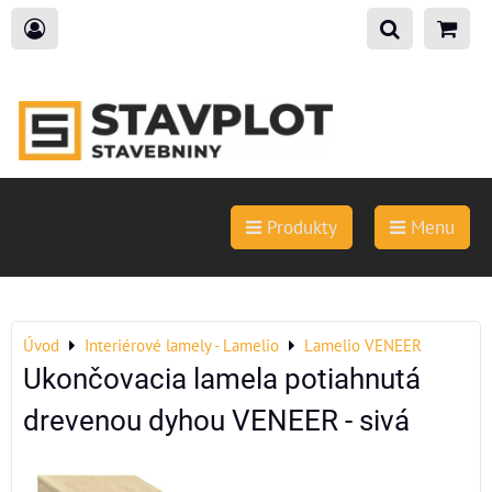
Produkty
Menu
Úvod
Interiérové lamely - Lamelio
Lamelio VENEER
Ukončovacia lamela potiahnutá
drevenou dyhou VENEER - sivá