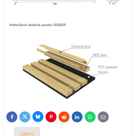
Bluesky
Twitter
Facebook
Pinterest
Reddit
LinkedIn
WhatsApp
E-
mail
Galéria