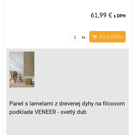
61,99 €
s DPH
DO KOŠÍKA
ks
Panel s lamelami z drevenej dyhy na filcovom
podklade VENEER - svetlý dub