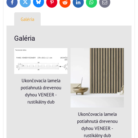
Bluesky
Twitter
Facebook
Pinterest
Reddit
LinkedIn
WhatsApp
E-
mail
Galéria
Galéria
Ukončovacia lamela
potiahnutá drevenou
dyhou VENEER -
rustikálny dub
Ukončovacia lamela
potiahnutá drevenou
dyhou VENEER -
rustikálny dub