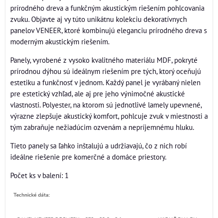
prírodného dreva a funkčným akustickým riešením pohlcovania
zvuku. Objavte aj vy túto unikátnu kolekciu dekoratívnych
panelov VENEER, ktoré kombinujú eleganciu prírodného dreva s
moderným akustickým riešením.
Panely, vyrobené z vysoko kvalitného materiálu MDF, pokryté
prírodnou dýhou sú ideálnym riešením pre tých, ktorý oceňujú
estetiku a funkčnosť v jednom. Každý panel je vyrábaný nielen
pre estetický vzhľad, ale aj pre jeho výnimočné akustické
vlastnosti. Polyester, na ktorom sú jednotlivé lamely upevnené,
výrazne zlepšuje akustický komfort, pohlcuje zvuk v miestnosti a
tým zabraňuje nežiadúcim ozvenám a nepríjemnému hluku.
Tieto panely sa ľahko inštalujú a udržiavajú, čo z nich robí
ideálne riešenie pre komerčné a domáce priestory.
Počet ks v balení: 1