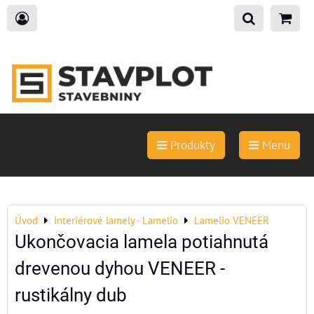
Produkty
Menu
Úvod
Interiérové lamely - Lamelio
Lamelio VENEER
Ukončovacia lamela potiahnutá
drevenou dyhou VENEER -
rustikálny dub