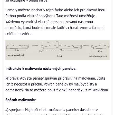
sú dostupné v bielej farbe.
Lamely môžete nechať v tejto farbe alebo ich prelakovať inou
farbou podľa vlastného výberu. Táto možnosť umožňuje
každému vytvoriť si vlastnú personalizovanú nástennú
dekoráciu, ktorá bude dokonale ladiť s charakterom a farbami
celého interiéru.
Inštrukcie k maľovaniu nástenných panelov:
Príprava: Aby ste panely správne pripravili na maľovanie, utrite
ich z nečistôt a prachu. Povrch panelov by mal byť čistý a
odmastený. Na to môžete použiť vlhkú handričku z mikrovlákna.
Spôsob maľovania:
a) sprejom - Najlepší efekt maľovania panelov dosiahnete