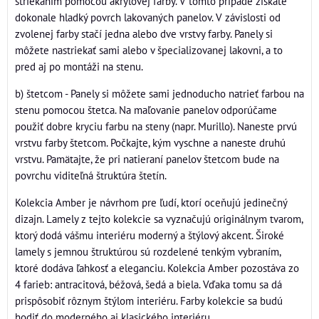
striekaním pomocou akrylovej farby. V tomto prípade získate
dokonale hladký povrch lakovaných panelov. V závislosti od
zvolenej farby stačí jedna alebo dve vrstvy farby. Panely si
môžete nastriekať sami alebo v špecializovanej lakovni, a to
pred aj po montáži na stenu.
b) štetcom - Panely si môžete sami jednoducho natrieť farbou na
stenu pomocou štetca. Na maľovanie panelov odporúčame
použiť dobre kryciu farbu na steny (napr. Murillo). Naneste prvú
vrstvu farby štetcom. Počkajte, kým vyschne a naneste druhú
vrstvu. Pamätajte, že pri natieraní panelov štetcom bude na
povrchu viditeľná štruktúra štetín.
Kolekcia Amber je návrhom pre ľudí, ktorí oceňujú jedinečný
dizajn. Lamely z tejto kolekcie sa vyznačujú originálnym tvarom,
ktorý dodá vášmu interiéru moderný a štýlový akcent. Široké
lamely s jemnou štruktúrou sú rozdelené tenkým vybraním,
ktoré dodáva ľahkosť a eleganciu. Kolekcia Amber pozostáva zo
4 farieb: antracitová, béžová, šedá a biela. Vďaka tomu sa dá
prispôsobiť rôznym štýlom interiéru. Farby kolekcie sa budú
hodiť do moderného aj klasického interiéru.