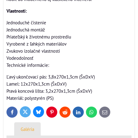
Vlastnosti:
Jednoduché čistenie
Jednoduchá montáž
Priateľský k životnému prostrediu
Vyrobené z ľahkých materiálov
Zvukovo izolačné vlastnosti
Vodeodolnosť
Technické informácie:
Ľavý ukončovací pás: 3,8x270x1,3cm (ŠxDxV)
Lamel: 12x270x1,3cm (ŠxDxV)
Pravá koncová lišta: 3,2x270x1,3cm (ŠxDxV)
Materiál: polystyrén (PS)
Bluesky
Twitter
Facebook
Pinterest
Reddit
LinkedIn
WhatsApp
E-
mail
Galéria