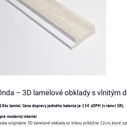
Onda – 3D lamelové obklady s vlnitým 
18ks lamiel. Cena dopravy jedného balenia je 15€ sDPH (v rámci SR).
pre moderný interiér
úka originálne 3D lamelové obklady so šírkou približne 12cm, ktoré za