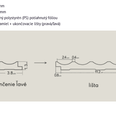
mm
3mm
ý polystyrén (PS) potiahnutý fóliou
amiel + ukončovacie lišty (pravá/ľavá)