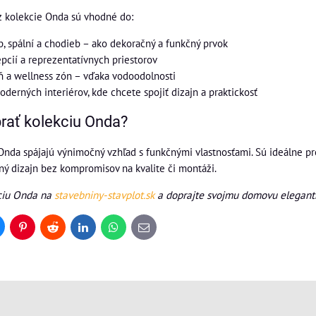
 kolekcie Onda sú vhodné do:
b, spální a chodieb – ako dekoračný a funkčný prvok
epcií a reprezentatívnych priestorov
ň a wellness zón – vďaka vodoodolnosti
derných interiérov, kde chcete spojiť dizajn a praktickosť
brať kolekciu Onda?
nda spájajú výnimočný vzhľad s funkčnými vlastnosťami. Sú ideálne pre 
ný dizajn bez kompromisov na kvalite či montáži.
ciu Onda na
stavebniny-stavplot.sk
a doprajte svojmu domovu elegantn
uesky
Pinterest
Reddit
LinkedIn
WhatsApp
E-
mail