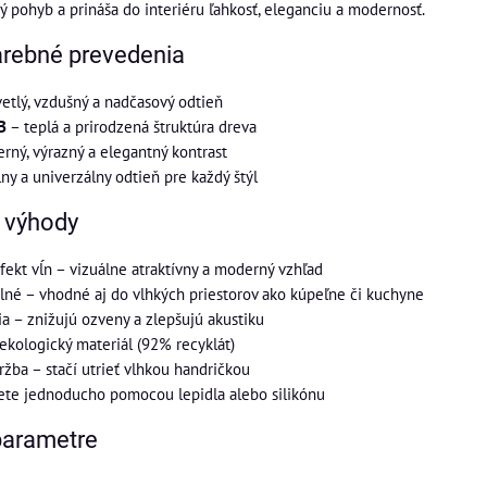
ý pohyb a prináša do interiéru ľahkosť, eleganciu a modernosť.
arebné prevedenia
etlý, vzdušný a nadčasový odtieň
B
– teplá a prirodzená štruktúra dreva
ný, výrazný a elegantný kontrast
ny a univerzálny odtieň pre každý štýl
a výhody
fekt vĺn – vizuálne atraktívny a moderný vzhľad
é – vhodné aj do vlhkých priestorov ako kúpeľne či kuchyne
ia – znižujú ozveny a zlepšujú akustiku
 ekologický materiál (92% recyklát)
žba – stačí utrieť vlhkou handričkou
ete jednoducho pomocou lepidla alebo silikónu
parametre