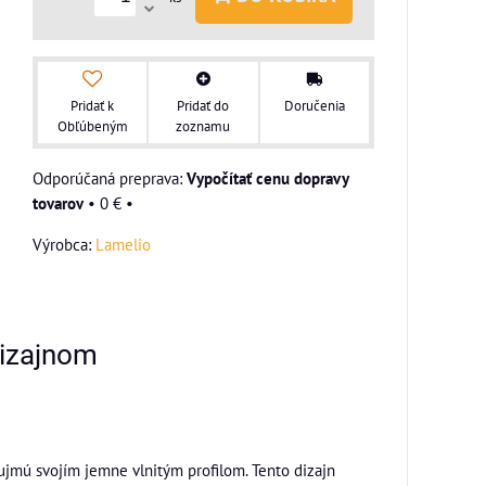
Pridať k
Pridať do
Doručenia
Obľúbeným
zoznamu
Vypočítať cenu dopravy
tovarov
•
0 €
•
Výrobca:
Lamelio
dizajnom
ujmú svojím jemne vlnitým profilom. Tento dizajn