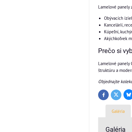
Lamelové panely z
Obývacích izie
Kancelárií, rec
Kúpeľní, kuchý
Akýchkoľvek mo
Prečo si vy
Lamelové panely O
štruktúru a moder
Objednajte kolek
Bl
Twitter
Facebook
Galéria
Galéria