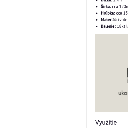
Šírka:
cca 120
Hrúbka:
cca 1
Materiál:
tvrden
Balenie:
18ks l
Využitie