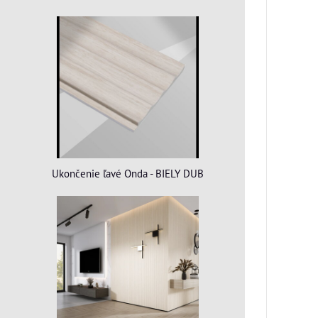
Ukončenie ľavé Onda - BIELY DUB