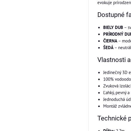
evokuje prirodzen
Dostupné f
BIELY DUB
– sv
PRÍRODNÝ DU
ČIERNA
– moder
ŠEDÁ
– neutrál
Vlastnosti 
Jedinečný 3D e
100% vodoodoln
Zvuková izolác
Ľahký, pevný a
Jednoduchá údr
Montáž zvládn
Technické 
Dĺžka:
2,7m