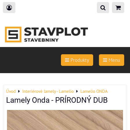
Produkty
Menu
Úvod
Interiérové lamely - Lamelio
Lamelio ONDA
Lamely Onda - PRÍRODNÝ DUB