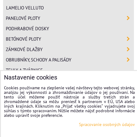
LAMELIO VELLUTO
PANELOVÉ PLOTY
PODHRABOVÉ DOSKY
BETÓNOVÉ PLOTY
ZÁMKOVÉ DLAŽBY
OBRUBNÍKY, SCHODY A PALISÁDY
TEHLY A TVÁRNICE
Nastavenie cookies
POLYSTYRÉN
Cookies používame na zlepšenie vašej návštevy tejto webovej stránky,
MINERÁLNA VLNA
analýzu jej výkonnosti a zhromažďovanie údajov o jej používaní. Na
tento účel môžeme použiť nástroje a služby tretích strán a
FASÁDNE OMIETKY
zhromaždené údaje sa môžu preniesť k partnerom v EÚ, USA alebo
iných krajinách. Kliknutím na „Prijať všetky cookies“ vyjadrujete svoj
súhlas s týmto spracovaním. Nižšie môžete nájsť podrobné informácie
stavplotstavebniny
alebo upraviť svoje preferencie.
Spracovanie osobných údajov