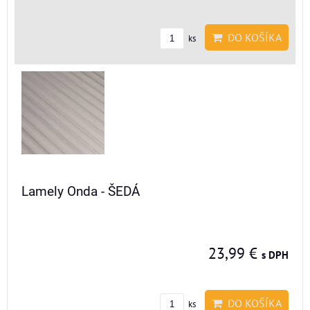
DO KOŠÍKA
ks
Lamely Onda - ŠEDÁ
23,99 €
s DPH
DO KOŠÍKA
ks