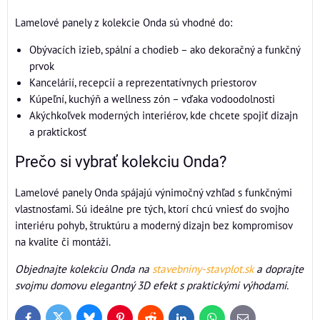
Lamelové panely z kolekcie Onda sú vhodné do:
Obývacích izieb, spální a chodieb – ako dekoračný a funkčný
prvok
Kancelárií, recepcií a reprezentatívnych priestorov
Kúpeľní, kuchýň a wellness zón – vďaka vodoodolnosti
Akýchkoľvek moderných interiérov, kde chcete spojiť dizajn
a praktickosť
Prečo si vybrať kolekciu Onda?
Lamelové panely Onda spájajú výnimočný vzhľad s funkčnými
vlastnosťami. Sú ideálne pre tých, ktorí chcú vniesť do svojho
interiéru pohyb, štruktúru a moderný dizajn bez kompromisov
na kvalite či montáži.
Objednajte kolekciu Onda na
stavebniny-stavplot.sk
a doprajte
svojmu domovu elegantný 3D efekt s praktickými výhodami.
Bluesky