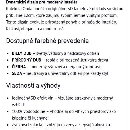
Dynamický dizajn pre moderný interiér
Kolekcia Onda ponúka originálne 3D lamelové obklady so šírkou
približne 12cm, ktoré zaujmú svojím jemne vlnitým profilom.
Tento dizajn evokuje prirodzený pohyb a prináša do interiéru
ľahkosť, eleganciu a modernosť.
Dostupné farebné prevedenia
BIELY DUB
– svetlý, vzdušný a nadčasový odtieň
PRÍRODNÝ DUB
– teplá a prirodzená štruktúra dreva
ČIERNA
– moderný, výrazný a elegantný kontrast
ŠEDÁ
– neutrálny a univerzálny odtieň pre každý štýl
Vlastnosti a výhody
Jedinečný 3D efekt vĺn – vizuálne atraktívny a moderný
vzhľad
100% vodoodolné – vhodné aj do vlhkých priestorov ako
kúpeľne či kuchyne
Zvuková izolácia – znižujú ozveny a zlepšujú akustiku