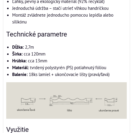
Ľahký, pevný a ekologický materiál (92% recyklát)
Jednoduchá údržba – stačí utrieť vlhkou handričkou
Montáž zvládnete jednoducho pomocou lepidla alebo
silikónu
Technické parametre
Dĺžka:
2,7m
Šírka:
cca 120mm
Hrúbka:
cca 13mm
Materiál:
tvrdený polystyrén (PS) potiahnutý fóliou
Balenie:
18ks lamiel + ukončovacie lišty (pravá/ľavá)
Využitie