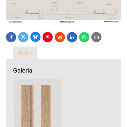
Bluesky
Twitter
Facebook
Pinterest
Reddit
LinkedIn
WhatsApp
E-
mail
Galéria
Galéria