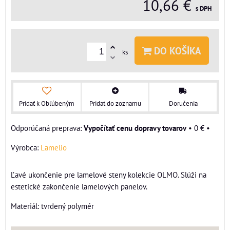
10,66 €
s DPH
DO KOŠÍKA
ks
Pridať k Obľúbeným
Pridať do zoznamu
Doručenia
Vypočítať cenu dopravy tovarov
•
0 €
•
Výrobca:
Lamelio
Ľavé ukončenie pre lamelové steny kolekcie OLMO. Slúži na
estetické zakončenie lamelových panelov.
Materiál: tvrdený polymér