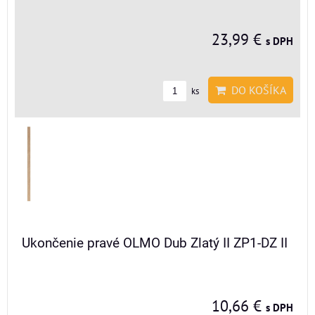
23,99 €
s DPH
DO KOŠÍKA
ks
Ukončenie pravé OLMO Dub Zlatý II ZP1-DZ II
10,66 €
s DPH