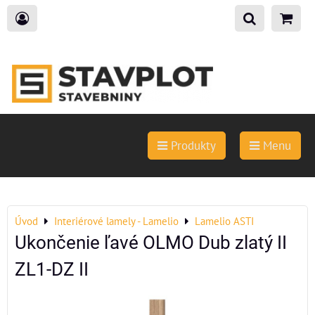
Produkty
Menu
Úvod
Interiérové lamely - Lamelio
Lamelio ASTI
Ukončenie ľavé OLMO Dub zlatý II
ZL1-DZ II