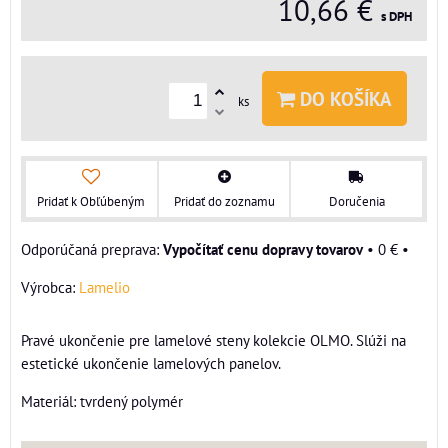
10,66 €
s DPH
DO KOŠÍKA
ks
Pridať k Obľúbeným
Pridať do zoznamu
Doručenia
Vypočítať cenu dopravy tovarov
•
0 €
•
Výrobca:
Lamelio
Pravé ukončenie pre lamelové steny kolekcie OLMO. Slúži na
estetické ukončenie lamelových panelov.
Materiál: tvrdený polymér