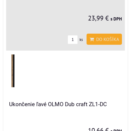
23,99 €
s DPH
DO KOŠÍKA
ks
Ukončenie ľavé OLMO Dub craft ZL1-DC
10,66 €