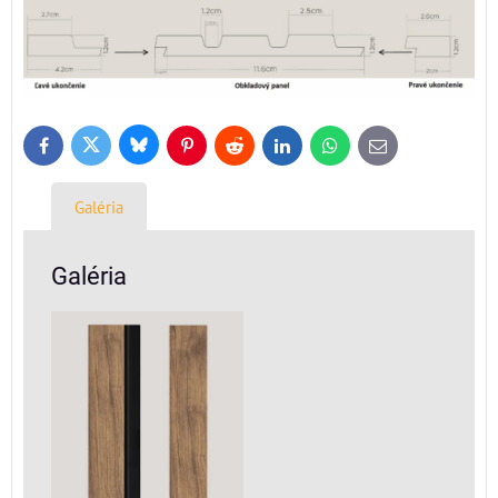
Bluesky
Twitter
Facebook
Pinterest
Reddit
LinkedIn
WhatsApp
E-
mail
Galéria
Galéria