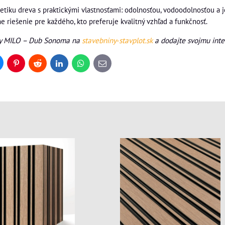
tetiku dreva s praktickými vlastnosťami: odolnosťou, vodoodolnosťou
e riešenie pre každého, kto preferuje kvalitný vzhľad a funkčnosť.
ly MILO – Dub Sonoma na
stavebniny‑stavplot.sk
a dodajte svojmu inter
uesky
Pinterest
Reddit
LinkedIn
WhatsApp
E-
mail