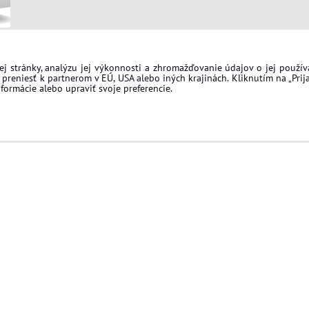
Lamely MILO Zlatá
j stránky, analýzu jej výkonnosti a zhromažďovanie údajov o jej použí
preniesť k partnerom v EÚ, USA alebo iných krajinách. Kliknutím na „Prija
formácie alebo upraviť svoje preferencie.
Ukončenie ľavé MILO Dub Sonoma
ZL1-DS
Ukončenie pravé MILO Dub Sonoma
ZP1-DS