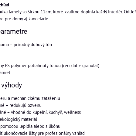
zhľad
úka lamely so šírkou 12cm, ktoré kvalitne doplnia každý interiér. Odti
ne pre domy aj kancelárie.
parametre
oma – prírodný dubový tón
ý PS polymér potiahnutý fóliou (reciklát + granulát)
amiel
a výhody
deru a mechanickému zaťaženiu
čné – redukujú ozvenu
né – vhodné do kúpeľní, kuchýň, wellness
 ekologický materiál
pomocou lepidla alebo silikónu
ť ukončovacie lišty pre profesionálny vzhľad