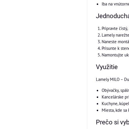
Iba na vnútorn
Jednoduch
Pripravte čistý
Lamely narežte
Naneste montáž
Prisunte k sten
Namontujte uko
Využitie
Lamely MILO – Du
Obývačky, spál
Kancelárske pr
Kuchyne, kúpeľ
Miesta, kde sa
Prečo si v