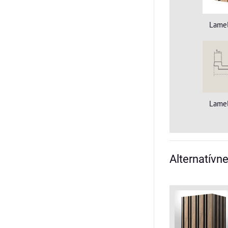
Lamel
Lamel
Alternatívn