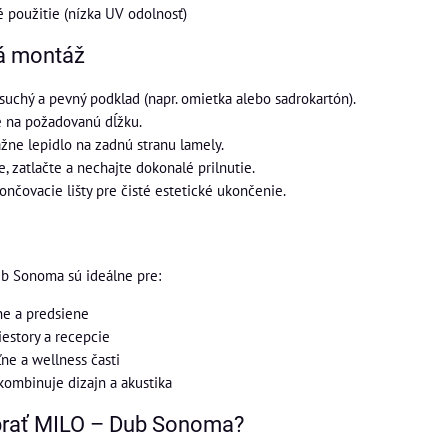
é použitie (nízka UV odolnosť)
á montáž
, suchý a pevný podklad (napr. omietka alebo sadrokartón).
 na požadovanú dĺžku.
ne lepidlo na zadnú stranu lamely.
e, zatlačte a nechajte dokonalé prilnutie.
nčovacie lišty pre čisté estetické ukončenie.
b Sonoma sú ideálne pre:
ne a predsiene
iestory a recepcie
ne a wellness časti
 kombinuje dizajn a akustika
ybrať MILO – Dub Sonoma?