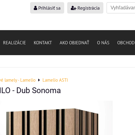
Prihlásiť sa
Registrácia
REALIZÁCIE
KONTAKT
AKO OBJEDNAŤ
O NÁS
OBCHOD
vé lamely - Lamelio
Lamelio ASTI
ILO - Dub Sonoma