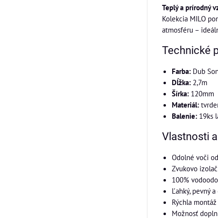
Teplý a prírodný v
Kolekcia MILO pon
atmosféru – ideál
Technické 
Farba:
Dub Son
Dĺžka:
2,7m
Šírka:
120mm
Materiál:
tvrden
Balenie:
19ks l
Vlastnosti 
Odolné voči o
Zvukovo izola
100% vodoodol
Ľahký, pevný a
Rýchla montáž 
Možnosť doplni