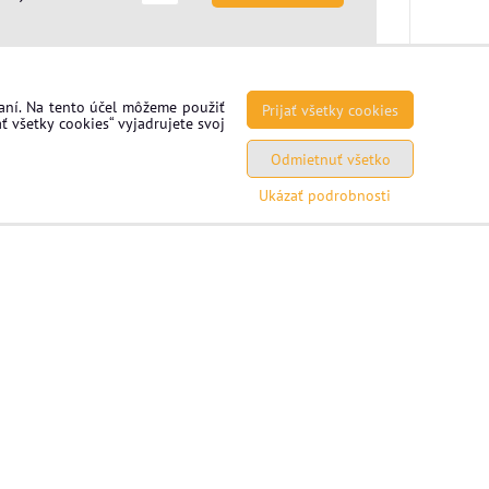
vaní. Na tento účel môžeme použiť
Prijať všetky cookies
ť všetky cookies“ vyjadrujete svoj
23,99 €
DO KOŠÍKA
ks
s DPH
Odmietnuť všetko
Ukázať podrobnosti
10,66 €
DO KOŠÍKA
ks
s DPH
10,66 €
DO KOŠÍKA
ks
s DPH