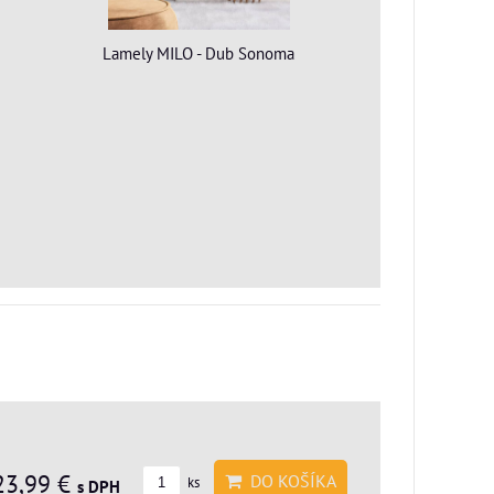
Lamely MILO - Dub Sonoma
23,99 €
DO KOŠÍKA
ks
s DPH