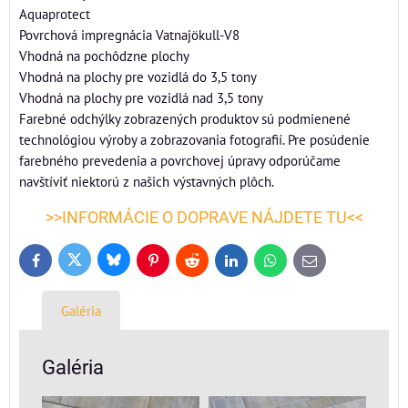
Aquaprotect
Povrchová impregnácia Vatnajökull-V8
Vhodná na pochôdzne plochy
Vhodná na plochy pre vozidlá do 3,5 tony
Vhodná na plochy pre vozidlá nad 3,5 tony
Farebné odchýlky zobrazených produktov sú podmienené
technológiou výroby a zobrazovania fotografií. Pre posúdenie
farebného prevedenia a povrchovej úpravy odporúčame
navštíviť niektorú z našich výstavných plôch.
>>INFORMÁCIE O DOPRAVE NÁJDETE TU<<
Bluesky
Twitter
Facebook
Pinterest
Reddit
LinkedIn
WhatsApp
E-
mail
Galéria
Galéria