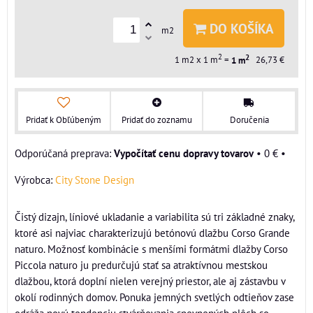
DO KOŠÍKA
m2
2
2
1
m2 x 1 m
=
1
m
26,73 €
Pridať k Obľúbeným
Pridať do zoznamu
Doručenia
Vypočítať cenu dopravy tovarov
•
0 €
•
Výrobca:
City Stone Design
Čistý dizajn, líniové ukladanie a variabilita sú tri základné znaky,
ktoré asi najviac charakterizujú betónovú dlažbu Corso Grande
naturo. Možnosť kombinácie s menšími formátmi dlažby Corso
Piccola naturo ju predurčujú stať sa atraktívnou mestskou
dlažbou, ktorá doplní nielen verejný priestor, ale aj zástavbu v
okolí rodinných domov. Ponuka jemných svetlých odtieňov zase
odráža novú tendenciu stvárňovania spevnených plôch so