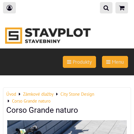
Produkty
Menu
Úvod
Zámkové dlažby
City Stone Design
Corso Grande naturo
Corso Grande naturo