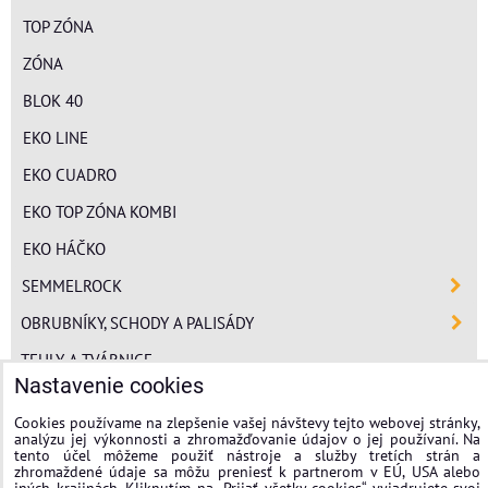
TOP ZÓNA
ZÓNA
BLOK 40
EKO LINE
EKO CUADRO
EKO TOP ZÓNA KOMBI
EKO HÁČKO
SEMMELROCK
OBRUBNÍKY, SCHODY A PALISÁDY
TEHLY A TVÁRNICE
Nastavenie cookies
POLYSTYRÉN
Cookies používame na zlepšenie vašej návštevy tejto webovej stránky,
MINERÁLNA VLNA
analýzu jej výkonnosti a zhromažďovanie údajov o jej používaní. Na
tento účel môžeme použiť nástroje a služby tretích strán a
FASÁDNE OMIETKY
zhromaždené údaje sa môžu preniesť k partnerom v EÚ, USA alebo
iných krajinách. Kliknutím na „Prijať všetky cookies“ vyjadrujete svoj