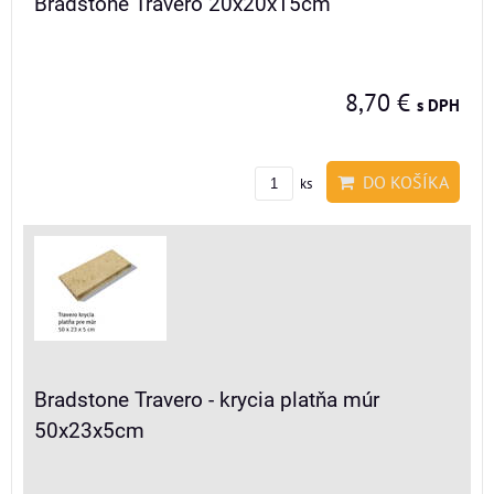
Bradstone Travero 20x20x15cm
8,70 €
s DPH
DO KOŠÍKA
ks
Bradstone Travero - krycia platňa múr
50x23x5cm