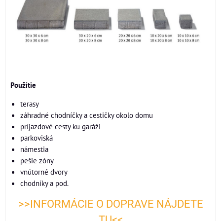
Použitie
terasy
záhradné chodníčky a cestičky okolo domu
príjazdové cesty ku garáži
parkoviská
námestia
pešie zóny
vnútorné dvory
chodníky a pod.
>>INFORMÁCIE O DOPRAVE NÁJDETE
TU<<