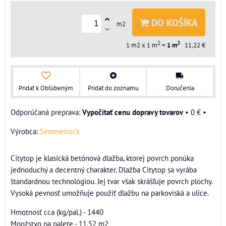
DO KOŠÍKA
m2
2
2
1
m2 x 1 m
=
1
m
11,22 €
Pridať k Obľúbeným
Pridať do zoznamu
Doručenia
Vypočítať cenu dopravy tovarov
•
0 €
•
Výrobca:
Semmelrock
Citytop je klasická betónová dlažba, ktorej povrch ponúka
jednoduchý a decentný charakter. Dlažba Citytop sa vyrába
štandardnou technológiou. Jej tvar však skrášľuje povrch plochy.
Vysoká pevnosť umožňuje použiť dlažbu na parkoviská a ulice.
Hmotnosť cca (kg/pal.) - 1440
Množstvo na palete - 11,52 m2