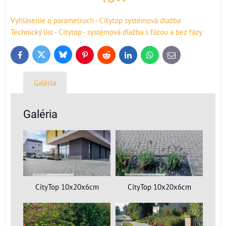
Vyhlásenie o parametroch - Citytop systémová dlažba
Technický list - Citytop - systémová dlažba s fázou a bez fázy
Bluesky
Twitter
Facebook
Pinterest
Reddit
LinkedIn
WhatsApp
E-
mail
Galéria
Galéria
CityTop 10x20x6cm
CityTop 10x20x6cm