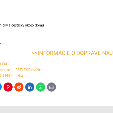
íčky a cestičky okolo domu
y
.
>>INFORMÁCIE O DOPRAVE NÁJ
ti EKO
metroch - ASTI EKO dlažba
ASTI EKO dlažba
uesky
Pinterest
Reddit
LinkedIn
WhatsApp
E-
mail