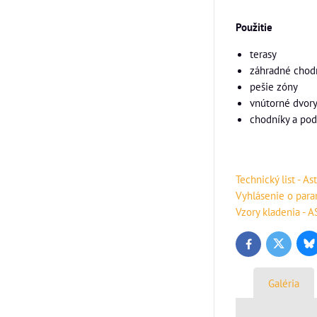
Použitie
terasy
záhradné chodn
pešie zóny
vnútorné dvor
chodníky a pod
Technický list - As
Vyhlásenie o para
Vzory kladenia - 
Bl
Twitter
Facebook
Galéria