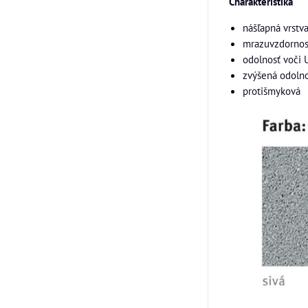
Charakteristika
nášľapná vrstv
mrazuvzdornosť
odolnosť voči 
zvýšená odolno
protišmyková