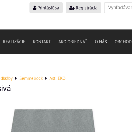
Prihlásiť sa
Registrácia
REALIZÁCIE
KONTAKT
AKO OBJEDNAŤ
O NÁS
OBCHOD
dlažby
Semmelrock
Asti EKO
sivá