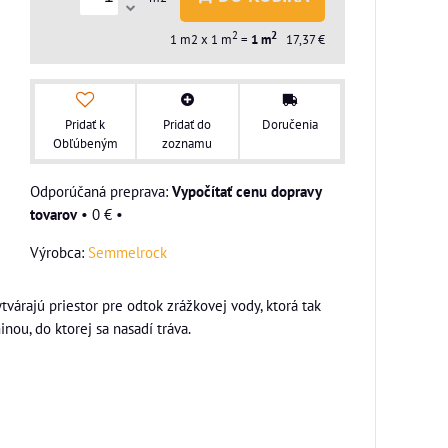
2
2
1
m2 x 1 m
=
1
m
17,37 €
Pridať k
Pridať do
Doručenia
Obľúbeným
zoznamu
Vypočítať cenu dopravy
tovarov
•
0 €
•
Výrobca:
Semmelrock
várajú priestor pre odtok zrážkovej vody, ktorá tak
ou, do ktorej sa nasadí tráva.