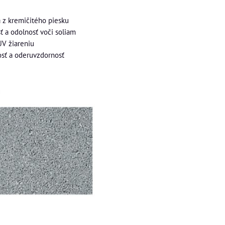
a z kremičitého piesku
 a odolnosť voči soliam
UV žiareniu
sť a oderuvzdornosť